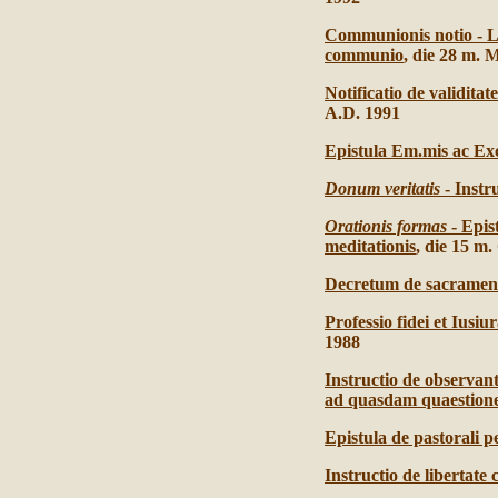
Communionis notio - Li
communio
, die 28 m. 
Notificatio de validit
A.D. 1991
Epistula Em.mis ac Ex
Donum veritatis
- Instr
Orationis formas
- Epis
meditationis
, die 15 m.
Decretum de sacramenti
Professio fidei et Iusi
1988
Instructio de observan
ad quasdam quaestiones
Epistula de pastorali
Instructio de libertate 