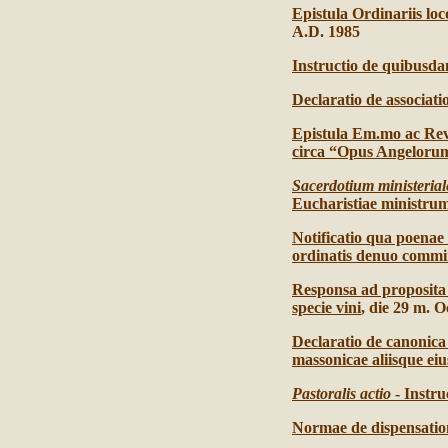
Epistula Ordinariis lo
A.D. 1985
Instructio de quibusda
Declaratio de associati
Epistula Em.mo ac Rev
circa “Opus Angeloru
Sacerdotium ministerial
Eucharistiae ministrum
Notificatio qua poenae 
ordinatis denuo comm
Responsa ad proposita
specie vini
, die 29 m. O
Declaratio de canonica
massonicae aliisque ei
Pastoralis actio
- Instr
Normae de dispensation