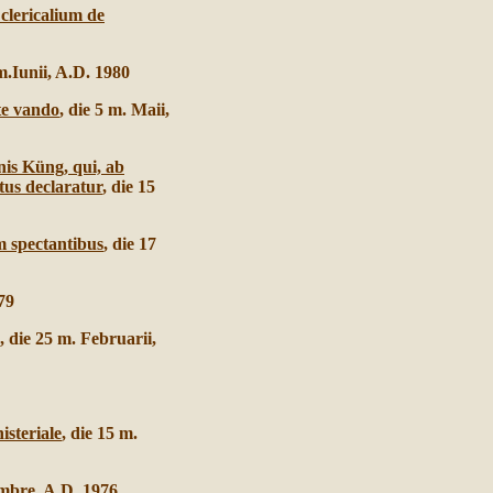
clericalium de
 m.Iunii, A.D. 1980
te vando
, die 5 m. Maii,
nis Küng, qui, ab
atus declaratur
, die 15
m spectantibus
, die 17
979
, die 25 m. Februarii,
isteriale
, die 15 m.
tembre, A.D. 1976