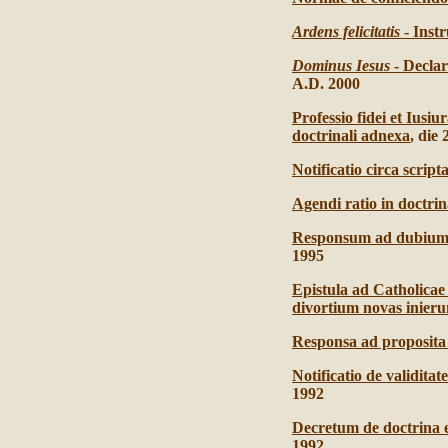
Ardens felicitatis
- Inst
Dominus Iesus
- Declara
A.D. 2000
Professio fidei et Iusi
doctrinali adnexa
, die
Notificatio circa scrip
Agendi ratio in doctr
Responsum ad dubium c
1995
Epistula ad Catholicae
divortium novas inieru
Responsa ad proposita d
Notificatio de validit
1992
Decretum de doctrina 
1992