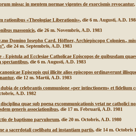
corum missa: in mentem normae vigentes de exorcismis revocantur
,
m rationibus «Theologiae Liberationis»
, die 6 m. Augusti, A.D. 19
onibus massonicis
, die 26 m. Novembris, A.D. 1983
.mo Domino Iosepho Card. Höffner, Archiepiscopo Colonien., mis
m”
, die 24 m. Septembris, A.D. 1983
e
- Epistula ad Ecclesiae Catholicae Episcopos de quibusdam quae
 spectantibus
, die 6 m. Augusti, A.D. 1983
canonicae Episcopis qui illicite alios episcopos ordinaverunt illisq
inantur
, die 12 m. Martii, A.D. 1983
 dubia de celebrantis communione «per intinctionem» et fidelium
ctobris, A.D. 1982
 disciplina quae sub poena excommunicationis vetat ne catholici n
usdem generis associationibus
, die 17 m. Februarii, A.D. 1981
uctio de baptismo parvulorum
, die 20 m. Octobris, A.D. 1980
e a sacerdotali coelibatu ad instantiam partis
, die 14 m. Octobris 