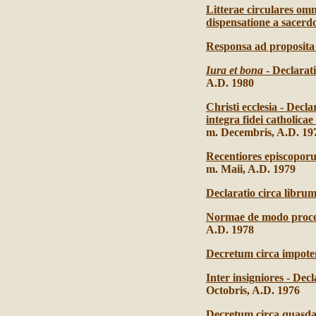
Litterae circulares om
dispensatione a sacerdo
Responsa ad proposita 
Iura et bona
- Declarat
A.D. 1980
Christi ecclesia - Decl
integra fidei catholica
m. Decembris, A.D. 19
Recentiores episcopor
m. Maii, A.D. 1979
Declaratio circa libru
Normae de modo proced
A.D. 1978
Decretum circa impote
Inter insigniores - De
Octobris, A.D. 1976
Decretum circa quasdam