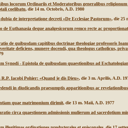
nibus locorum Ordinariis et Moderatoribus generalibus religionum 
tali coelibatu
, die 14 m. Octobris, A.D. 1980
dubia de interpretatione decreti «De Ecclesiae Pastorum»
, die 25
io de Euthanasia deque analgesicorum remco recte ac proportiona
aratio de quibusdam capitibus doctrinae theologiae professoris Ioan
e veritate deficiens, munere docendi, qua theologus catholicus, priv
79
um Synodi - Epistola de quibusdam quaestionibus ad Eschatologia
m R.P. Iacobi Pohier: «Quand je dis Dieu»
, die 3 m. Aprilis, A.D. 1
endi in diudicandis praesumptis apparitionibus ac revelationibus
ntiam quae matrimonium dirimit
, die 13 m. Maii, A.D. 1977
claratio circa quaestionem admissionis mulierum ad sacerdotium min
 illegitimas ordinationes presbyterales et episcopales
, die 17 set