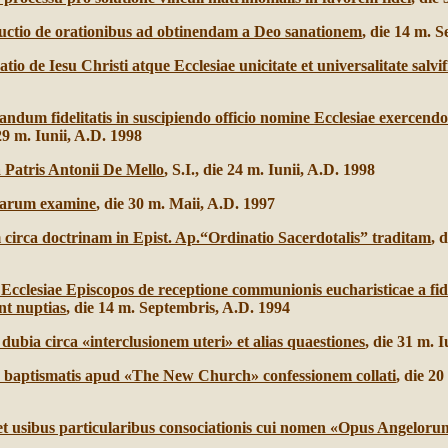
ructio de orationibus ad obtinendam a Deo sanationem
, die 14 m. 
tio de Iesu Christi atque Ecclesiae unicitate et universalitate salvif
urandum fidelitatis in suscipiendo officio nomine Ecclesiae exercen
 29 m. Iunii, A.D. 1998
ta Patris Antonii De Mello
, S.I., die 24 m. Iunii, A.D. 1998
inarum examine
, die 30 m. Maii, A.D. 1997
irca doctrinam in Epist. Ap.“Ordinatio Sacerdotalis” traditam
, 
 Ecclesiae Episcopos de receptione communionis eucharisticae a fid
nt nuptias
, die 14 m. Septembris, A.D. 1994
ubia circa «interclusionem uteri» et alias quaestiones
, die 31 m. I
ate baptismatis apud «The New Church» confessionem collati
, die 2
et usibus particularibus consociationis cui nomen «Opus Angeloru