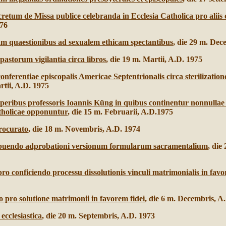
ecretum de Missa publice celebranda in Ecclesia Catholica pro aliis c
976
am quaestionibus ad sexualem ethicam spectantibus
, die 29 m. Dec
astorum vigilantia circa libros
, die 19 m. Martii, A.D. 1975
nferentiae episcopalis Americae Septentrionalis circa sterilizatio
rtii, A.D. 1975
peribus professoris Ioannis Küng in quibus continentur nonnullae
tholicae opponuntur
, die 15 m. Februarii, A.D.1975
rocurato
, die 18 m. Novembris, A.D. 1974
ribuendo adprobationi versionum formularum sacramentalium
, die
o conficiendo processu dissolutionis vinculi matrimonialis in favo
io pro solutione matrimonii in favorem fidei
, die 6 m. Decembris, A
ecclesiastica
, die 20 m. Septembris, A.D. 1973