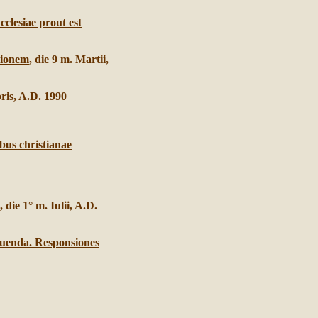
clesiae prout est
sionem
, die 9 m. Martii,
ris, A.D. 1990
bus christianae
, die 1° m. Iulii, A.D.
tuenda. Responsiones