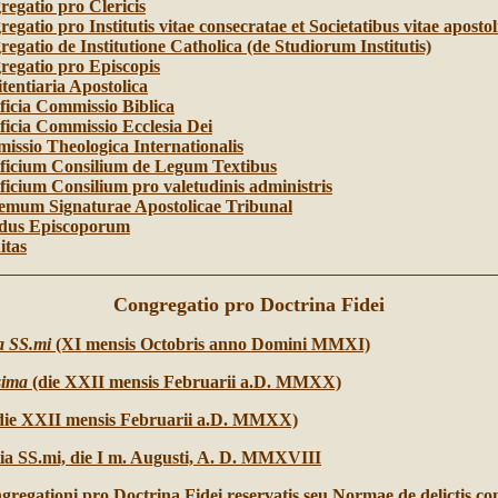
egatio pro Clericis
egatio pro Institutis vitae consecratae et Societatibus vitae apostol
egatio de Institutione Catholica (de Studiorum Institutis)
egatio pro Episcopis
tentiaria Apostolica
ficia Commissio Biblica
ficia Commissio Ecclesia Dei
ssio Theologica Internationalis
ificium Consilium de Legum Textibus
ficium Consilium pro valetudinis administris
emum Signaturae Apostolicae Tribunal
dus Episcoporum
itas
Congregatio pro Doctrina Fidei
ia SS.mi
(XI mensis Octobris anno Domini MMXI)
sima
(die XXII mensis Februarii a.D. MMXX)
die XXII mensis Februarii a.D. MMXX)
ia
SS.mi,
die I m. Augusti, A. D. MMXVIII
gregationi pro Doctrina Fidei reservatis seu Normae de delictis c