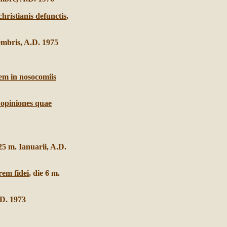
hristianis defunctis
,
embris, A.D. 1975
nem in nosocomiis
 opiniones quae
 25 m. Ianuarii, A.D.
rem fidei
, die 6 m.
.D. 1973