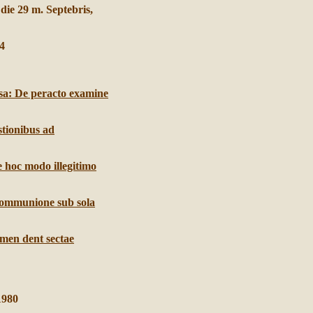
 die 29 m. Septebris,
84
sa: De peracto examine
stionibus ad
ue hoc modo illegitimo
 communione sub sola
omen dent sectae
1980