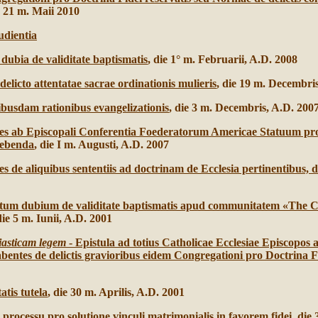
e 21 m. Maii 2010
udientia
dubia de validitate baptismatis
, die 1° m. Februarii, A.D. 2008
licto attentatae sacrae ordinationis mulieris
, die 19 m. Decembri
ibusdam rationibus evangelizationis
, die 3 m. Decembris, A.D. 200
es ab Episcopali Conferentia Foederatorum Americae Statuum prop
raebenda
, die I m. Augusti, A.D. 2007
 de aliquibus sententiis ad doctrinam de Ecclesia pertinentibus, di
um dubium de validitate baptismatis apud communitatem «The Ch
die 5 m. Iunii, A.D. 2001
iasticam legem
- Epistula ad totius Catholicae Ecclesiae Episcopos 
bentes de delictis gravioribus eidem Congregationi pro Doctrina Fi
tis tutela
, die 30 m. Aprilis, A.D. 2001
processu pro solutione vinculi matrimonialis in favorem fidei
, die