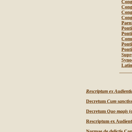
Congr
Congr
Congr
Congr
Paeni
Ponti
Ponti
Commi
Pont
Ponti
Supr
Syno
Latin
Rescriptum ex Audient
Decretum
Cum sanctis
Decretum
Quo magis
(
Rescriptum ex Audient
Normae de delictis Con