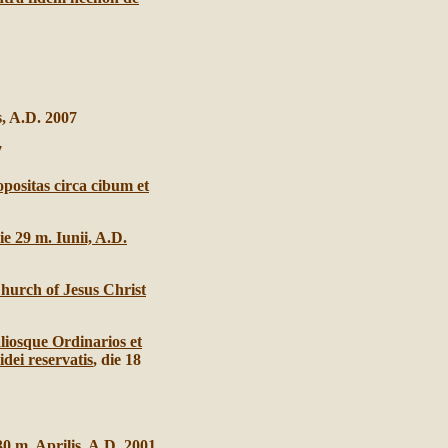
s, A.D. 2007
7
ositas circa cibum et
e 29 m. Iunii, A.D.
urch of Jesus Christ
aliosque Ordinarios et
dei reservatis
, die 18
 30 m. Aprilis, A.D. 2001