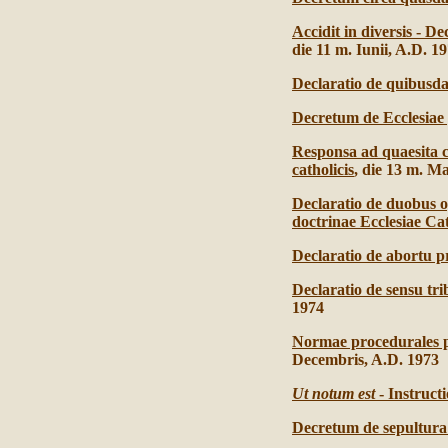
Accidit in diversis - D
die 11 m. Iunii, A.D. 1
Declaratio de quibusd
Decretum de Ecclesiae p
Responsa ad quaesita co
catholicis
, die 13 m. Ma
Declaratio de duobus o
doctrinae Ecclesiae Ca
Declaratio de abortu p
Declaratio de sensu t
1974
Normae procedurales pr
Decembris, A.D. 1973
Ut notum est
- Instruct
Decretum de sepultura 