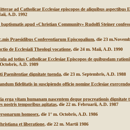
tterae ad Catholicae Ecclesiae episcopos de aliquibus aspectibus Ec
Maii, A.D. 1992
ate baptismatis apud «Christian Community» Rudolfi Steiner confes
c.mis Praesidibus Conferentiarum Episcopalium
, die 23 m.Novemb
uctio de Ecclesiali Theologi vocatione
, die 24 m. Maii, A.D. 1990
tula ad totius Catholicae Ecclesiae Episcopos de quibusdam rationi
 Octobris, A.D. 1989
 Paenitentiae dignitate tuenda
, die 23 m. Septembris, A.D. 1988
urandum fidelitatis in suscipiendo officio nomine Ecclesiae exercendo
tia erga vitam humanam nascentem deque procreationis dignitate 
 nostris temporibus agitatas
, die 22 m. Februarii, A.D. 1987
 personarum homosex
, die 1° m. Octobris, A.D. 1986
christiana et liberatione
, die 22 m. Martii 1986