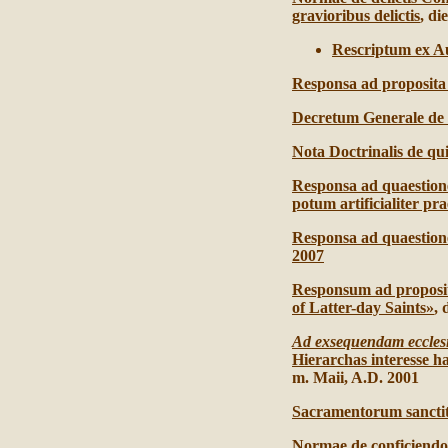
gravioribus delictis
, di
Rescriptum ex A
Responsa ad proposita 
Decretum Generale de de
Nota Doctrinalis de qu
Responsa ad quaestion
potum artificialiter p
Responsa ad quaestiones
2007
Responsum ad proposit
of Latter-day Saints»
, 
Ad exsequendam eccles
Hierarchas interesse ha
m. Maii, A.D. 2001
Sacramentorum sanctita
Normae de conficiendo 