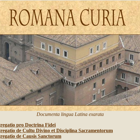
Documenta lingua Latina exarata
egatio pro Doctrina Fidei
regatio de Cultu Divino et Disciplina Sacramentorum
regatio de Causis Sanctorum