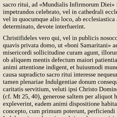
sacro ritui, ad «Mundialis Infirmorum Diei» 
impetrandos celebrato, vel in cathedrali eccl
vel in quocumque alio loco, ab ecclesiastica 
determinato, devote interfuerint.
Christifideles vero qui, vel in publicis nosoc
quavis privata domo, ut «boni Samaritani» 
misericordi sollicitudine curam agunt, illor
ob aliquem mentis defectum maiori patientia,
animi attentione indigent, et huiusmodi mun
causa supradicto sacro ritui interesse neque
tamen plenariae Indulgentiae donum conseque
caritatis servitium, veluti ipsi Christo Domi
(cf. Mt 25, 40), generose saltem per aliquot h
expleverint, eadem animi dispositione habita
concepto, cum primum poterunt, perficiendi