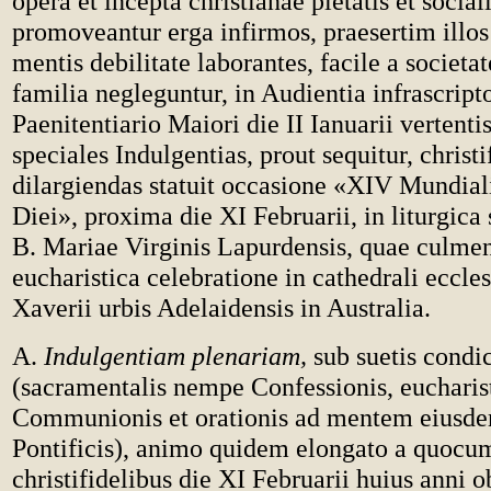
opera et incepta christianae pietatis et sociali
promoveantur erga infirmos, praesertim illos
mentis debilitate laborantes, facile a societa
familia negleguntur, in Audientia infrascript
Paenitentiario Maiori die II Ianuarii vertenti
speciales Indulgentias, prout sequitur, christi
dilargiendas statuit occasione «XIV Mundia
Diei», proxima die XI Februarii, in liturgica
B. Mariae Virginis Lapurdensis, quae culmen
eucharistica celebratione in cathedrali eccles
Xaverii urbis Adelaidensis in Australia.
A.
Indulgentiam plenariam,
sub suetis condi
(sacramentalis nempe Confessionis, eucharis
Communionis et orationis ad mentem eius
Pontificis), animo quidem elongato a quocu
christifidelibus die XI Februarii huius anni 