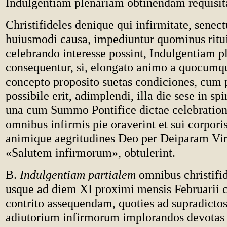
Indulgentiam plenariam obtinendam requisit
Christifideles denique qui infirmitate, senect
huiusmodi causa, impediuntur quominus ritui
celebrando interesse possint, Indulgentiam 
consequentur, si, elongato animo a quocumq
concepto proposito suetas condiciones, cum
possibile erit, adimplendi, illa die sese in spi
una cum Summo Pontifice dictae celebrationi
omnibus infirmis pie oraverint et sui corporis
animique aegritudines Deo per Deiparam V
«Salutem infirmorum», obtulerint.
B.
Indulgentiam partialem
omnibus christifid
usque ad diem XI proximi mensis Februarii 
contrito assequendam, quoties ad supradictos
adiutorium infirmorum implorandos devotas