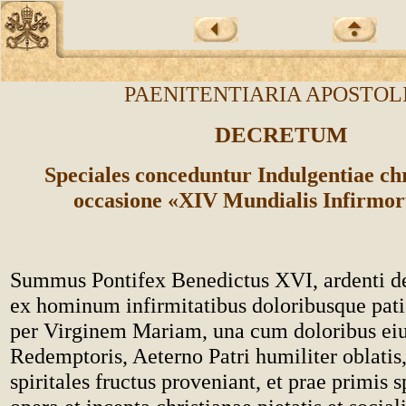
PAENITENTIARIA APOSTOL
DECRETUM
Speciales conceduntur Indulgentiae chr
occasione «XIV Mundialis Infirmo
Summus Pontifex Benedictus XVI, ardenti de
ex hominum infirmitatibus doloribusque patie
per Virginem Mariam, una cum doloribus eius
Redemptoris, Aeterno Patri humiliter oblatis
spiritales fructus proveniant, et prae primis s