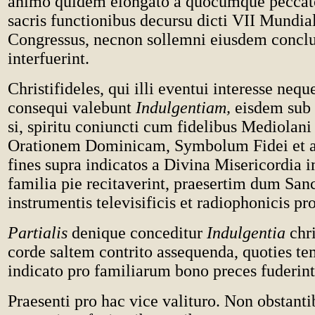
animo quidem elongato a quocumque peccato,
sacris functionibus decursu dicti VII Mundia
Congressus, necnon sollemni eiusdem conclu
interfuerint.
Christifideles, qui illi eventui interesse neq
consequi valebunt
Indulgentiam,
eisdem sub 
si, spiritu coniuncti cum fidelibus Mediolani
Orationem Dominicam, Symbolum Fidei et al
fines supra indicatos a Divina Misericordia 
familia pie recitaverint, praesertim dum San
instrumentis televisificis et radiophonicis p
Partialis
denique conceditur
Indulgentia
chri
corde saltem contrito assequenda, quoties t
indicato pro familiarum bono preces fuderint
Praesenti pro hac vice valituro. Non obstanti