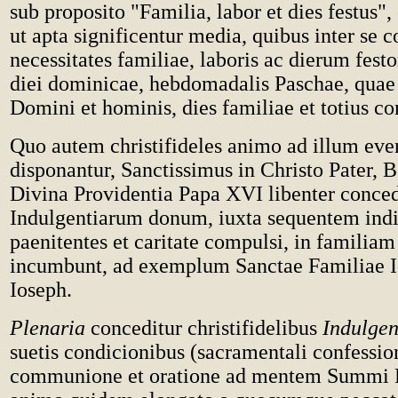
sub proposito "Familia, labor et dies festus",
ut apta significentur media, quibus inter se
necessitates familiae, laboris ac dierum fest
diei dominicae, hebdomadalis Paschae, quae
Domini et hominis, dies familiae et totius c
Quo autem christifideles animo ad illum ev
disponantur, Sanctissimus in Christo Pater, 
Divina Providentia Papa XVI libenter conced
Indulgentiarum donum, iuxta sequentem indi
paenitentes et caritate compulsi, in familia
incumbunt, ad exemplum Sanctae Familiae I
Ioseph.
Plenaria
conceditur christifidelibus
Indulgen
suetis condicionibus (sacramentali confessio
communione et oratione ad mentem Summi Po