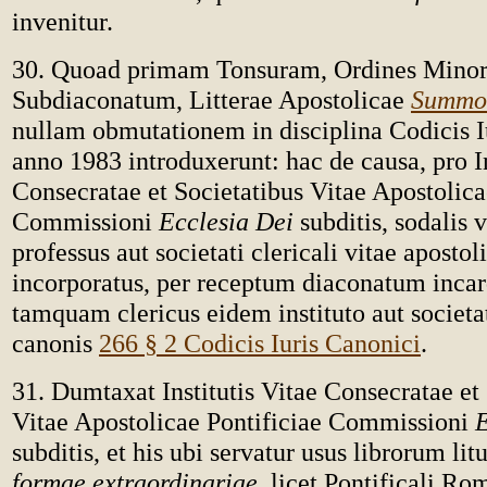
invenitur.
30. Quoad primam Tonsuram, Ordines Minor
Subdiaconatum, Litterae Apostolicae
Summor
nullam obmutationem in disciplina Codicis I
anno 1983 introduxerunt: hac de causa, pro In
Consecratae et Societatibus Vitae Apostolica
Commissioni
Ecclesia Dei
subditis, sodalis v
professus aut societati clericali vitae apostol
incorporatus, per receptum diaconatum incar
tamquam clericus eidem instituto aut societ
canonis
266 § 2 Codicis Iuris Canonici
.
31. Dumtaxat Institutis Vitae Consecratae et
Vitae Apostolicae Pontificiae Commissioni
E
subditis, et his ubi servatur usus librorum li
formae extraordinariae
, licet Pontificali R