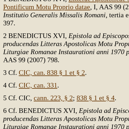
Pontificum Motu Proprio datae
, I, AAS 99 (2
Institutio Generalis Missalis Romani
, tertia 
397.
2 BENEDICTUS XVI,
Epistola ad Episcopo
producendas Litteras Apostolicas Motu Propr
Liturgiae Romanae Instaurationi anni 1970 
AAS 99 (2007) 798.
3 Cf.
CIC, can. 838 § 1 et § 2
.
4 Cf.
CIC, can. 331
.
5 Cf. CIC,
cann. 223, § 2
;
838 § 1 et § 4
.
6 Cf. BENEDICTUS XVI,
Epistola ad Epis
producendas Litteras Apostolicas Motu Propr
Liturgiae Romanae Instaurationi anni 1970 