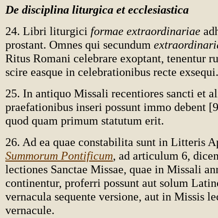
De disciplina liturgica et ecclesiastica
24. Libri liturgici
formae extraordinariae
adh
prostant. Omnes qui secundum
extraordinar
Ritus Romani celebrare exoptant, tenentur ru
scire easque in celebrationibus recte exsequi
25. In antiquo Missali recentiores sancti et a
praefationibus inseri possunt immo debent [
quod quam primum statutum erit.
26. Ad ea quae constabilita sunt in Litteris A
Summorum Pontificum
, ad articulum 6, dic
lectiones Sanctae Missae, quae in Missali an
continentur, proferri possunt aut solum Latin
vernacula sequente versione, aut in Missis l
vernacule.