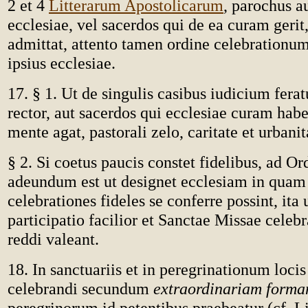
2 et 4
Litterarum Apostolicarum
, parochus au
ecclesiae, vel sacerdos qui de ea curam geri
admittat, attento tamen ordine celebrationu
ipsius ecclesiae.
17. § 1. Ut de singulis casibus iudicium ferat
rector, aut sacerdos qui ecclesiae curam habe
mente agat, pastorali zelo, caritate et urbanit
§ 2. Si coetus paucis constet fidelibus, ad O
adeundum est ut designet ecclesiam in quam
celebrationes fideles se conferre possint, ita 
participatio facilior et Sanctae Missae celebr
reddi valeant.
18. In sanctuariis et in peregrinationum locis
celebrandi secundum
extraordinariam form
peregrinorum id petentibus praebeatur (cf. Li