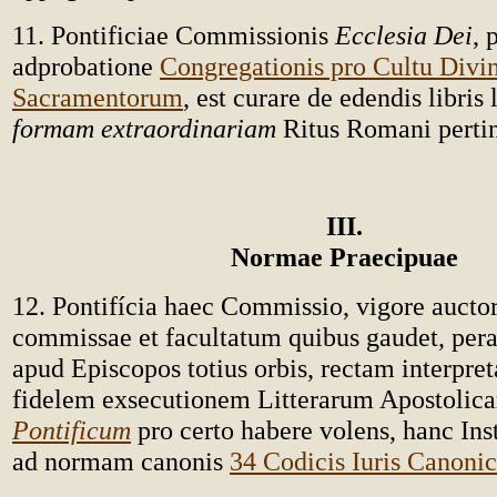
11. Pontificiae Commissionis
Ecclesia Dei
, 
adprobatione
Congregationis pro Cultu Divin
Sacramentorum
, est curare de edendis libris 
formam extraordinariam
Ritus Romani pertin
III.
Normae Praecipuae
12. Pontifícia haec Commissio, vigore auctori
commissae et facultatum quibus gaudet, pera
apud Episcopos totius orbis, rectam interpre
fidelem exsecutionem Litterarum Apostoli
Pontificum
pro certo habere volens, hanc Ins
ad normam canonis
34 Codicis Iuris Canonic