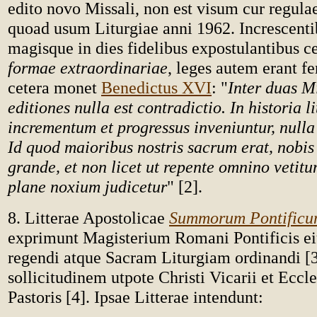
edito novo Missali, non est visum cur regula
quoad usum Liturgiae anni 1962. Increscent
magisque in dies fidelibus expostulantibus 
formae
extraordinariae
, leges autem erant fe
cetera monet
Benedictus XVI
: "
Inter duas M
editiones nulla est contradictio. In historia l
incrementum et progressus inveniuntur, nulla
Id quod maioribus nostris sacrum erat, nobi
grande, et non licet ut repente omnino vetitu
plane noxium judicetur
" [2].
8. Litterae Apostolicae
Summorum Pontific
exprimunt Magisterium Romani Pontificis e
regendi atque Sacram Liturgiam ordinandi [3
sollicitudinem utpote Christi Vicarii et Eccl
Pastoris [4]. Ipsae Litterae intendunt: