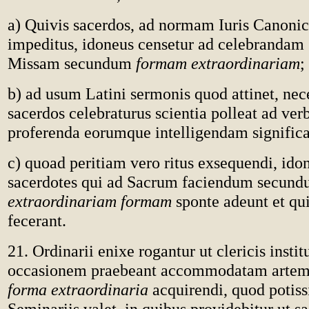
a) Quivis sacerdos, ad normam Iuris Canonici
impeditus, idoneus censetur ad celebrandam
Missam secundum
formam extraordinariam
;
b) ad usum Latini sermonis quod attinet, nece
sacerdos celebraturus scientia polleat ad ver
proferenda eorumque intelligendam signific
c) quoad peritiam vero ritus exsequendi, ido
sacerdotes qui ad Sacrum faciendum secun
extraordinariam formam
sponte adeunt et qu
fecerant.
21. Ordinarii enixe rogantur ut clericis instit
occasionem praebeant accommodatam artem 
forma extraordinaria
acquirendi, quod potis
Seminariis valet, in quibus providebitur ut 