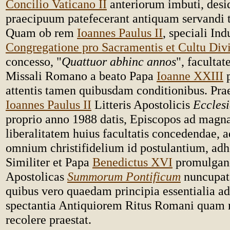
Concilio Vaticano II
anteriorum imbuti, des
praecipuum patefecerant antiquam servandi 
Quam ob rem
Ioannes Paulus II
, speciali Ind
Congregatione pro Sacramentis et Cultu Div
concesso, "
Quattuor abhinc annos
", facultat
Missali Romano a beato Papa
Ioanne XXIII
p
attentis tamen quibusdam conditionibus. Prae
Ioannes Paulus II
Litteris Apostolicis
Eccles
proprio anno 1988 datis, Episcopos ad mag
liberalitatem huius facultatis concedendae,
omnium christifidelium id postulantium, adho
Similiter et Papa
Benedictus XVI
promulgand
Apostolicas
Summorum Pontificum
nuncupata
quibus vero quaedam principia essentialia 
spectantia Antiquiorem Ritus Romani quam
recolere praestat.