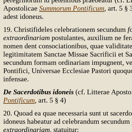
Apostolicae
Summorum Pontificum
, art. 5 §
adest idoneus.
19. Christifideles celebrationem secundum
f
extraordinariam
postulantes, auxilium ne fe
nomen dent consociationibus, quae validitat
legitimitatem Sanctae Missae Sacrificii et 
secundum formam ordinariam impugnent, v
Pontifici, Universae Ecclesiae Pastori quoqu
infensae.
De Sacerdotibus idoneis
(cf. Litterae Apost
Pontificum
, art. 5 § 4)
20. Quoad ea quae necessaria sunt ut sacerd
idoneus habeatur ad celebrandum secundum
extraordinariam
, statuitur: