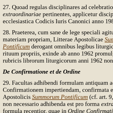
27. Quoad regulas disciplinares ad celebrat
extraordinariae
pertinentes, applicetur disci
ecclesiastica Codicis Iuris Canonici anno 19
28. Praeterea, cum sane de lege speciali agit
materiam propriam, Litterae Apostolicae
Su
Pontificum
derogant omnibus legibus liturgi
rituum propriis, exinde ab anno 1962 promul
rubricis librorum liturgicorum anni 1962 no
De Confirmatione et de Ordine
29. Facultas adhibendi formulam antiquam a
Confirmationem impertiendam, confirmata est
Apostolicis
Summorum Pontificum
(cf. art. 9
non necessario adhibenda est pro forma
extr
formula recentior, quae in
Ordine Confirmati