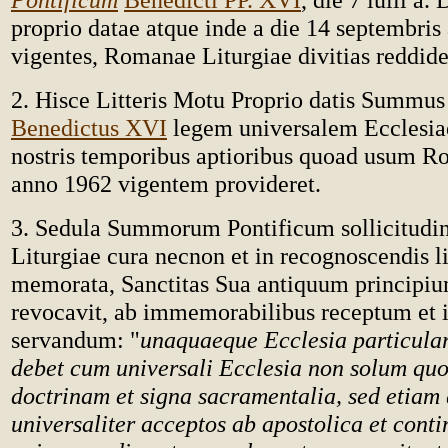
proprio datae atque inde a die 14 septembris
vigentes, Romanae Liturgiae divitias reddide
2. Hisce Litteris Motu Proprio datis Summus
Benedictus XVI
legem universalem Ecclesiae 
nostris temporibus aptioribus quoad usum R
anno 1962 vigentem provideret.
3. Sedula Summorum Pontificum sollicitudin
Liturgiae cura necnon et in recognoscendis lit
memorata, Sanctitas Sua antiquum principi
revocavit, ab immemorabilibus receptum et 
servandum: "
unaquaeque Ecclesia particula
debet cum universali Ecclesia non solum quo
doctrinam et signa sacramentalia, sed etiam
universaliter acceptos ab apostolica et conti