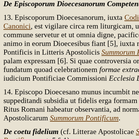
De Episcoporum Dioecesanorum Competen
13. Episcoporum Dioecesanorum, iuxta
Codi
Canonici
, est vigilare circa rem liturgicam,
commune servetur et ut omnia digne, pacific
animo in eorum Dioecesibus fiant [5], iuxt
Pontificis in Litteris Apostolicis
Summorum P
palam expressam [6]. Si quae controversia o
fundatum quoad celebrationem
formae extra
iudicium Pontificiae Commissioni
Ecclesia 
14. Episcopo Dioecesano munus incumbit ne
suppeditandi subsidia ut fidelis erga formam
Ritus Romani habeatur observantia, ad nor
Apostolicarum
Summorum Pontificum
.
De coetu fidelium
(cf. Litterae Apostolicae