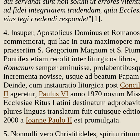
qui servandi sunt non solum ut errores vitent
ad fidei integritatem tradendam, quia Eccles
eius legi credendi respondet
"[1].
4. Insuper, Apostolicus Dominus et Romanos
commemorat, qui hac in cura maximopere mer
praesertim S. Gregorium Magnum et S. Piu
Pontifex etiam recolit inter liturgicos libros,
Romanum
semper eminuisse, prolabentibusqu
incrementa novisse, usque ad beatum Papa
Deinde, cum instauratio liturgica post
Conci
II
ageretur,
Paulus VI
anno 1970 novum Miss
Ecclesiae Ritus Latini destinatum adprobavit
plures linguas translatum fuit cuiusque editio
2000 a
Ioanne Paulo II
est promulgata.
5. Nonnulli vero Christifideles, spiritu rituu