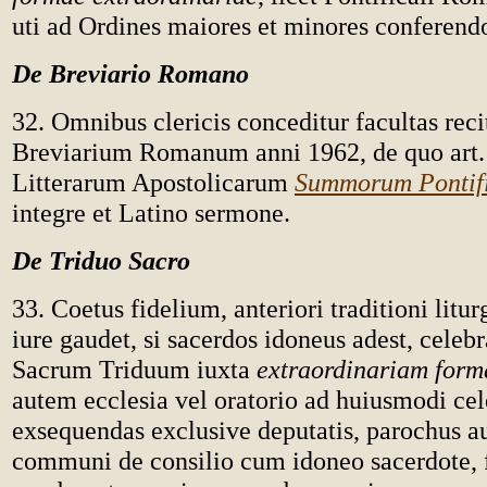
uti ad Ordines maiores et minores conferend
De Breviario Romano
32. Omnibus clericis conceditur facultas reci
Breviarium Romanum anni 1962, de quo art. 
Litterarum Apostolicarum
Summorum Pontif
integre et Latino sermone.
De Triduo Sacro
33. Coetus fidelium, anteriori traditioni litu
iure gaudet, si sacerdos idoneus adest, celeb
Sacrum Triduum iuxta
extraordinariam for
autem ecclesia vel oratorio ad huiusmodi cel
exsequendas exclusive deputatis, parochus au
communi de consilio cum idoneo sacerdote, f