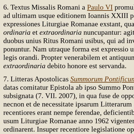
6. Textus Missalis Romani a
Paulo VI
promulg
ad ultimam usque editionem Ioannis XXIII pe
expressiones Liturgiae Romanae exstant, qua
ordinaria
et
extraordinaria
nuncupantur: agi
duobus unius Ritus Romani usibus, qui ad in
ponuntur. Nam utraque forma est expressio u
legis orandi. Propter venerabilem et antiq
extraordinaria
debito honore est servanda.
7. Litteras Apostolicas
Summorum Pontificu
datas comitatur Epistola ab ipso Summo Pon
subsignata (7. VII. 2007), in qua fuse de opp
necnon et de necessitate ipsarum Litterarum 
recentiores erant nempe ferendae, deficienti
usum Liturgiae Romanae anno 1962 vigente
ordinarent. Insuper recentiore legislatione op