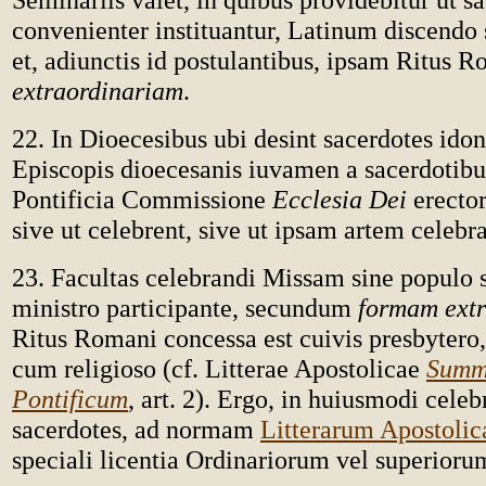
convenienter instituantur, Latinum discend
et, adiunctis id postulantibus, ipsam Ritus 
extraordinariam
.
22. In Dioecesibus ubi desint sacerdotes idone
Episcopis dioecesanis iuvamen a sacerdotibu
Pontificia Commissione
Ecclesia Dei
erecto
sive ut celebrent, sive ut ipsam artem celebr
23. Facultas celebrandi Missam sine populo 
ministro participante, secundum
formam ext
Ritus Romani concessa est cuivis presbytero,
cum religioso (cf. Litterae Apostolicae
Summ
Pontificum
, art. 2). Ergo, in huiusmodi celeb
sacerdotes, ad normam
Litterarum Apostoli
speciali licentia Ordinariorum vel superioru