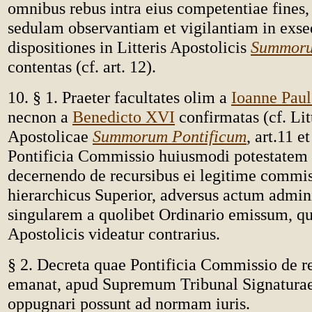
omnibus rebus intra eius competentiae fines,
sedulam observantiam et vigilantiam in exs
dispositiones in Litteris Apostolicis
Summoru
contentas (cf. art. 12).
10. § 1. Praeter facultates olim a
Ioanne Paul
necnon a
Benedicto XVI
confirmatas (cf. Lit
Apostolicae
Summorum Pontificum
, art.11 et
Pontificia Commissio huiusmodi potestatem 
decernendo de recursibus ei legitime commis
hierarchicus Superior, adversus actum admin
singularem a quolibet Ordinario emissum, qui
Apostolicis videatur contrarius.
§ 2. Decreta quae Pontificia Commissio de r
emanat, apud Supremum Tribunal Signaturae
oppugnari possunt ad normam iuris.