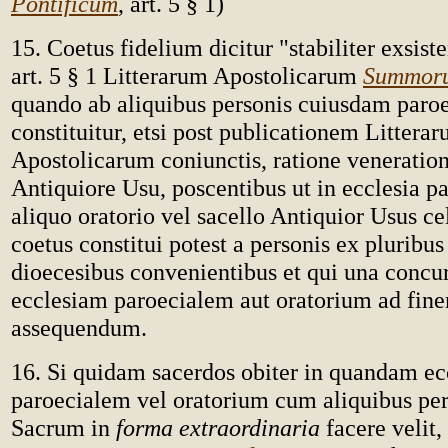
Pontificum
, art. 5 § 1)
15. Coetus fidelium dicitur "stabiliter exsis
art. 5 § 1 Litterarum Apostolicarum
Summoru
quando ab aliquibus personis cuiusdam paro
constituitur, etsi post publicationem Littera
Apostolicarum coniunctis, ratione veneration
Antiquiore Usu, poscentibus ut in ecclesia pa
aliquo oratorio vel sacello Antiquior Usus ce
coetus constitui potest a personis ex pluribus
dioecesibus convenientibus et qui una concu
ecclesiam paroecialem aut oratorium ad fine
assequendum.
16. Si quidam sacerdos obiter in quandam e
paroecialem vel oratorium cum aliquibus per
Sacrum in
forma extraordinaria
facere velit,