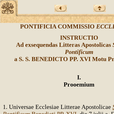
PONTIFICIA COMMISSIO
ECCLE
INSTRUCTIO
Ad exsequendas Litteras Apostolicas
Pontificum
a S. S. BENEDICTO PP. XVI Motu Pr
I.
Prooemium
1. Universae Ecclesiae Litterae Apostolicae
Pontificum
Benedicti PP. XVI
, die 7 iulii a