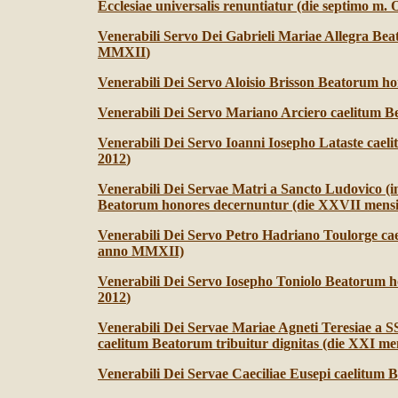
Ecclesiae universalis renuntiatur (die septimo m. 
Venerabili Servo Dei Gabrieli Mariae Allegra Be
MMXII
)
Venerabili Dei Servo Aloisio Brisson Beatorum h
Venerabili Dei Servo Mariano Arciero caelitum Be
Venerabili Dei Servo Ioanni Iosepho Lataste caelit
2012
)
Venerabili Dei Servae Matri a Sancto Ludovico (
Beatorum honores decernuntur (die XXVII mensi
Venerabili Dei Servo Petro Hadriano Toulorge cae
anno MMXII)
Venerabili Dei Servo Iosepho Toniolo Beatorum h
2012
)
Venerabili Dei Servae Mariae Agneti Teresiae a S
caelitum Beatorum tribuitur dignitas (die XXI m
Venerabili Dei Servae Caeciliae Eusepi caelitum B