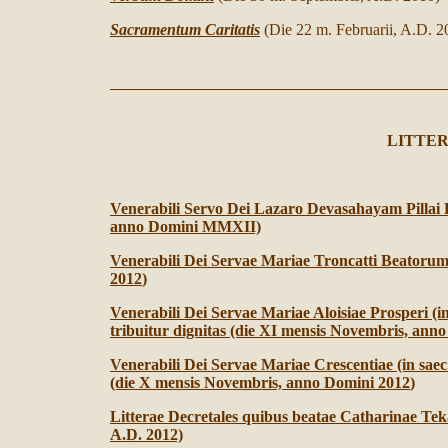
Sacramentum Caritatis
(
Die
22 m. Februarii, A.D. 2
LITTE
Venerabili Servo Dei Lazaro Devasahayam Pillai 
anno Domini MMXII)
Venerabili Dei Servae Mariae Troncatti Beatoru
2012
)
Venerabili Dei Servae Mariae Aloisiae Prosperi (i
tribuitur dignitas (die XI mensis Novembris, an
Venerabili Dei Servae Mariae Crescentiae (in sa
(die X mensis Novembris, anno Domini 2012
)
Litterae Decretales quibus beatae Catharinae Te
A.D. 2012)