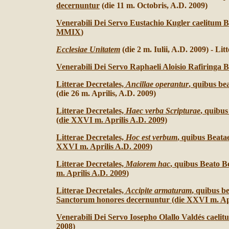
decernuntur
(die 11 m. Octobris, A.D. 2009)
Venerabili Dei Servo Eustachio Kugler caelitum B
MMIX
)
Ecclesiae Unitatem
(die 2 m. Iulii, A.D. 2009) - L
Venerabili Dei Servo Raphaeli Aloisio Rafiringa B
Litterae Decretales,
Ancillae operantur
, quibus be
(die 26 m. Aprilis, A.D. 2009)
Litterae Decretales,
Haec verba Scripturae
, quibu
(die XXVI m. Aprilis A.D. 2009)
Litterae Decretales,
Hoc est verbum
, quibus Beat
XXVI m. Aprilis A.D. 2009
)
Litterae Decretales,
Maiorem hac
, quibus Beato 
m. Aprilis A.D. 2009
)
Litterae Decretales,
Accipite armaturam
, quibus b
Sanctorum honores decernuntur (die XXVI m. Apr
Venerabili Dei Servo Iosepho Olallo Valdés caeli
2008
)