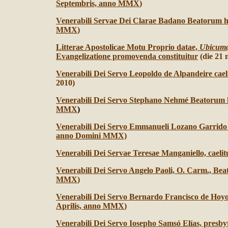
Septembris, anno MMX
)
Venerabili Servae Dei Clarae Badano Beatorum 
MMX
)
Litterae Apostolicae Motu Proprio datae,
Ubicumq
Evangelizatione promovenda constituitur
(die 21 
Venerabili Dei Servo Leopoldo de Alpandeire cael
2010)
Venerabili Dei Servo Stephano Nehmé Beatorum h
MMX
)
Venerabili Dei Servo Emmanueli Lozano Garrido B
anno Domini MMX)
Venerabili Dei Servae Teresae Manganiello, caelit
Venerabili Dei Servo Angelo Paoli, O. Carm., Be
MMX
)
Venerabili Dei Servo Bernardo Francisco de Hoyos
Aprilis, anno MMX
)
Venerabili Dei Servo Iosepho Samsó Elías, presbyt