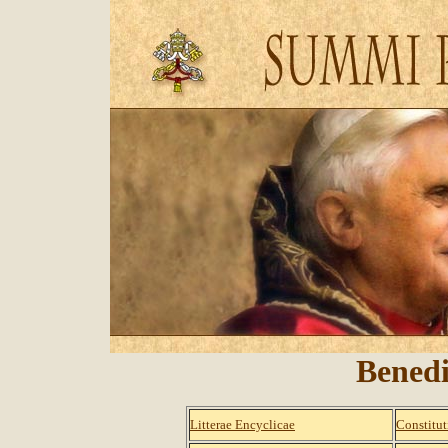
Benedi
Litterae Encyclicae
Constitut