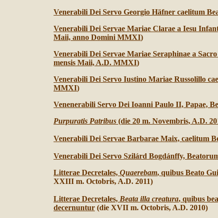
Venerabili Dei Servo Georgio Häfner caelitum Be
Venerabili Dei Servae Mariae Clarae a Iesu Infan
Maii, anno Domini MMXI
)
Venerabili Dei Servae Mariae Seraphinae a Sacro
mensis Maii, A.D. MMXI
)
Venerabili Dei Servo Iustino Mariae Russolillo ca
MMXI
)
Venenerabili Servo Dei Ioanni Paulo II, Papae, 
Purpuratis Patribus
(die 20 m. Novembris, A.D. 201
Venerabili Dei Servae Barbarae Maix, caelitum Be
Venerabili Dei Servo Szilárd Bogdánffy, Beatorum
Litterae Decretales,
Quaerebam
, quibus Beato Gu
XXIII m. Octobris, A.D. 2011)
Litterae Decretales,
Beata illa creatura
, quibus be
decernuntur
(die XVII m. Octobris, A.D. 2010)