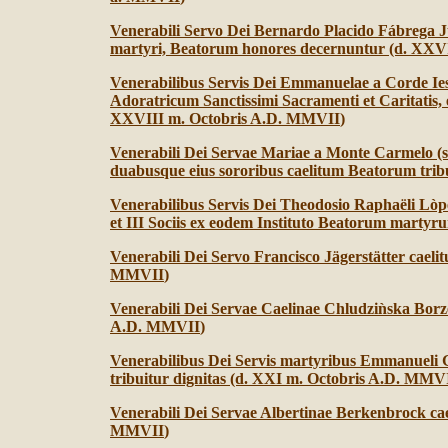
Venerabili Servo Dei Bernardo Placido Fábrega Jul
martyri, Beatorum honores decernuntur (d. XXV
Venerabilibus Servis Dei Emmanuelae a Corde Ies
Adoratricum Sanctissimi Sacramenti et Caritatis
XXVIII m. Octobris A.D. MMVII
)
Venerabili Dei Servae Mariae a Monte Carmelo (s
duabusque eius sororibus caelitum Beatorum trib
Venerabilibus Servis Dei Theodosio Raphaëli Lò
et III Sociis ex eodem Instituto Beatorum mart
Venerabili Dei Servo Francisco Jägerstätter caeli
MMVII
)
Venerabili Dei Servae Caelinae Chludziǹska Borz
A.D. MMVII
)
Venerabilibus Dei Servis martyribus Emmanueli 
tribuitur dignitas (d. XXI m. Octobris A.D. MMV
Venerabili Dei Servae Albertinae Berkenbrock cae
MMVII
)