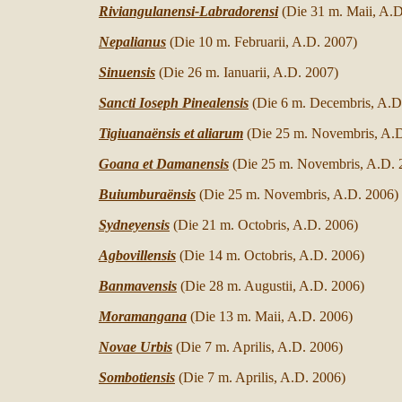
Riviangulanensi-Labradorensi
(Die 31 m. Maii,
A.D
Nepalianus
(Die 10 m. Februarii,
A.D. 2007
)
Sinuensis
(Die 26 m. Ianuarii,
A.D. 2007
)
Sancti Ioseph Pinealensis
(Die 6 m. Decembris,
A.D
Tigiuanaënsis et aliarum
(Die 25 m. Novembris,
A.D
Goana et Damanensis
(Die 25 m. Novembris,
A.D. 
Buiumburaënsis
(Die 25 m. Novembris,
A.D. 200
6)
Sydneyensis
(Die 21 m. Octobris,
A.D. 200
6)
Agbovillensis
(Die 14 m. Octobris,
A.D. 200
6)
Banmavensis
(Die 28 m. Augustii,
A.D. 200
6)
Moramangana
(Die 13 m. Maii,
A.D. 200
6)
Novae Urbis
(Die 7 m. Aprilis,
A.D. 200
6)
Sombotiensis
(Die 7 m. Aprilis,
A.D. 200
6)