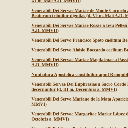
XI m. Maii A.D. MMVII
)
Venerabili Dei Servae Mariae de Monte Carmelo 
Beatorum tribuitur dignitas (d. VI m. Maii A.D.
Venerabili Dei Servae Mariae Rosae a Iesu Pellesi
A.D. MMVII
)
Venerabili Dei Servo Francisco Spoto caelitum Be
Venerabili Dei Servo Aloisio Boccardo caelitum B
Venerabili Dei Servae Mariae Magdalenae a Passi
A.D. MMVII
)
Nuntiatura Apostolica constituitur apud Rempub
Venerabili Servae Dei Euphrasiae a Sacro Corde I
decernuntur (d. III m. Decembris a. MMVI
)
Venerabili Dei Servo Mariano de la Mata Aparicio
MMVI
)
Venerabili Dei Servae Margaritae Mariae López
Octobris a. MMVI
)