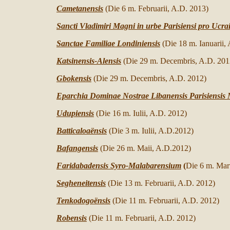
Cametanensis
(Die 6 m. Februarii, A.D. 2013)
Sancti Vladimiri Magni in urbe Parisiensi pro Ucrai
Sanctae Familiae Londiniensis
(Die 18 m. Ianuarii,
Katsinensis-Alensis
(Die
29
m. Decembris, A.D. 201
Gbokensis
(Die 29 m. Decembris, A.D. 2012)
Eparchia Dominae Nostrae Libanensis Parisiensis
Udupiensis
(
Die 16
m. Iulii,
A.D. 2012)
Batticaloaënsi
s
(Die 3 m. Iulii,
A.D.2012
)
Bafangensis
(Die 26 m. Maii,
A.D.2012
)
Faridabadensis Syro-Malabarensium
(
Die
6
m. Mart
Segheneitensis
(Die 13 m. Februarii, A.D. 2012)
Tenkodogoënsis
(Die 11
m. Februarii
, A.D.
2012)
Robensis
(Die 11
m. Februarii
, A.D.
2012)