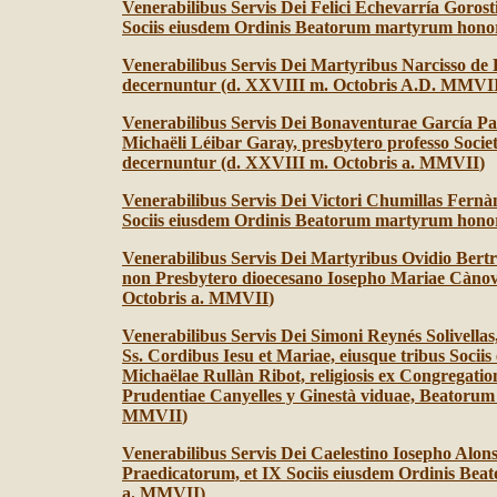
Venerabilibus Servis Dei Felici Echevarría Goros
Sociis eiusdem Ordinis Beatorum martyrum hono
Venerabilibus Servis Dei Martyribus Narcisso de
decernuntur (d. XXVIII m. Octobris A.D. MMVI
Venerabilibus Servis Dei Bonaventurae García Pa
Michaëli Léibar Garay, presbytero professo Soci
decernuntur (d. XXVIII m. Octobris a. MMVII
)
Venerabilibus Servis Dei Victori Chumillas Fern
Sociis eiusdem Ordinis Beatorum martyrum hono
Venerabilibus Servis Dei Martyribus Ovidio Bertr
non Presbytero dioecesano Iosepho Mariae Càno
Octobris a. MMVII
)
Venerabilibus Servis Dei Simoni Reynés Solivella
Ss. Cordibus Iesu et Mariae, eiusque tribus Socii
Michaëlae Rullàn Ribot, religiosis ex Congregati
Prudentiae Canyelles y Ginestà viduae, Beatoru
MMVII
)
Venerabilibus Servis Dei Caelestino Iosepho Alon
Praedicatorum, et IX Sociis eiusdem Ordinis Be
a. MMVII
)