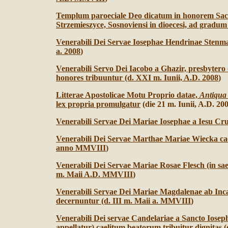
Templum paroeciale Deo dicatum in honorem Sacr
Strzemieszyce, Sosnoviensi in dioecesi, ad gradum
Venerabili Dei Servae Iosephae Hendrinae Stenman
a. 2008
)
Venerabili Servo Dei Iacobo a Ghazir, presbyt
honores tribuuntur (d. XXI m. Iunii, A.D. 2008
)
Litterae Apostolicae Motu Proprio datae,
Antiqua 
lex propria promulgatur
(die 21 m. Iunii, A.D. 20
Venerabili Servae Dei Mariae Iosephae a Iesu Cru
Venerabili Dei Servae Marthae Mariae Wiecka cae
anno MMVIII
)
Venerabili Dei Servae Mariae Rosae Flesch (in sae
m. Maii A.D. MMVIII
)
Venerabili Servae Dei Mariae Magdalenae ab Inca
decernuntur (d. III m. Maii a. MMVIII
)
Venerabili Dei servae Candelariae a Sancto Iosep
appellatur) caelitum beatorum tribuitur dignitas