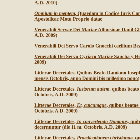
A.D. 2010)
Omnium in mentem
, Quaedam in Codice Iuris Ca
Apostolicae Motu Proprio datae
Venerabili Servae Dei Mariae Alfonsinae Danil 
A.D. 2009)
Venerabili Dei Servo Carolo Gnocchi caelitum Bea
Venerabili Dei Servo Cyriaco Mariae Sancha y He
2009)
Litterae Decretales, Quibus Beato Damiano Iose
mensis Octobris, anno Domini bis millesimo nono
)
Litterae Decretales,
Iustorum autem
, quibus beat
Octobris, A.D. 2009)
Litterae Decretales,
Et, cuicumque
, quibus beata
Octobris, A.D. 2009)
Litterae Decretales,
In convertendo Dominus,
q
uib
decernuntur
(die 11 m. Octobris, A.D. 2009)
Litterae Decretales
, Praedicationem christianae,
qu