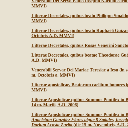
Venerabili Dei Servo Paulo Iosepho Nardini caeli
MMVI
)
Litterae Decretales, quibus beato Philippo Smal
MMVI
)
Litterae Decretales, quibus beato Raphaëli Guíz
Octobris A.D. MMVI
)
Litterae Decretales, quibus Rosae Venerini San
Litterae Decretales, quibus beatae Theodorae Gu
A.D. MMVI
)
Venerabili Servae Dei Mariae Teresiae a Iesu (in 
m. Octobris a. MMVI
)
Litterae apostolicae, Beatorum caelitum honores i
MMVI
)
Litterae Apostolicae quibus Summus Pontifex in 
14 m. Martii, A.D. 2006)
Litterae Apostolicae quibus Summus Pontifex in 
Anacletum González Flores atque 8 Sodales, Iosep
Darium Acosta Zurita
(die 15 m. Novembris, A.D. 