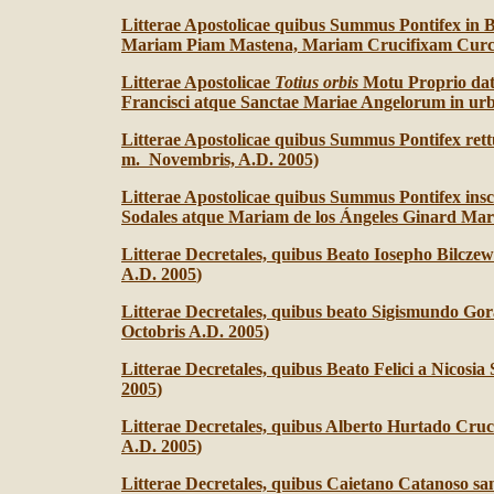
Litterae Apostolicae quibus Summus Pontifex in 
Mariam Piam Mastena, Mariam Crucifixam Cur
Litterae Apostolicae
Totius orbis
Motu Proprio datae
Francisci atque Sanctae Mariae Angelorum in urb
Litterae Apostolicae quibus Summus Pontifex re
m. Novembris, A.D. 2005)
Litterae Apostolicae quibus Summus Pontifex ins
Sodales atque Mariam de los Ángeles Ginard Mar
Litterae Decretales, quibus Beato Iosepho Bilcz
A.D. 2005
)
Litterae Decretales, quibus beato Sigismundo Go
Octobris A.D. 2005
)
Litterae Decretales, quibus Beato Felici a Nicos
2005
)
Litterae Decretales, quibus Alberto Hurtado Cru
A.D. 2005
)
Litterae Decretales, quibus Caietano Catanoso s