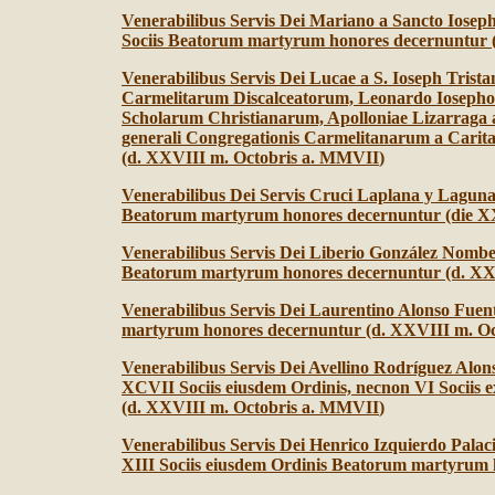
Venerabilibus Servis Dei Mariano a Sancto Ioseph,
Sociis Beatorum martyrum honores decernuntur
Venerabilibus Servis Dei Lucae a S. Ioseph Trist
Carmelitarum Discalceatorum, Leonardo Iosepho A
Scholarum Christianarum, Apolloniae Lizarraga a 
generali Congregationis Carmelitanarum a Carit
(d. XXVIII m. Octobris a. MMVII
)
Venerabilibus Dei Servis Cruci Laplana y Laguna,
Beatorum martyrum honores decernuntur (die X
Venerabilibus Servis Dei Liberio González Nombela
Beatorum martyrum honores decernuntur (d. XX
Venerabilibus Servis Dei Laurentino Alonso Fuen
martyrum honores decernuntur (d. XXVIII m. O
Venerabilibus Servis Dei Avellino Rodríguez Alon
XCVII Sociis eiusdem Ordinis, necnon VI Sociis 
(d. XXVIII m. Octobris a. MMVII
)
Venerabilibus Servis Dei Henrico Izquierdo Palac
XIII Sociis eiusdem Ordinis Beatorum martyrum