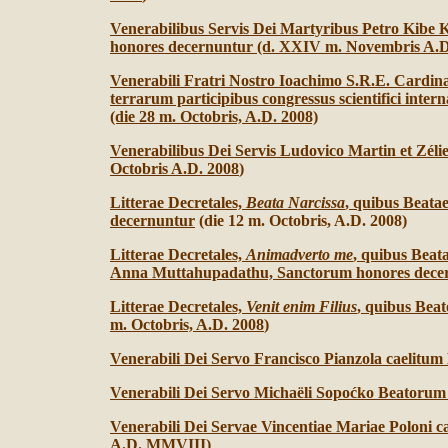
Venerabilibus Servis Dei Martyribus Petro Kibe K
honores decernuntur (d. XXIV m. Novembris A.D
Venerabili Fratri Nostro Ioachimo S.R.E. Cardinal
terrarum participibus congressus scientifici inter
(die 28 m. Octobris, A.D. 2008)
Venerabilibus Dei Servis Ludovico Martin et Zél
Octobris A.D. 2008
)
Litterae Decretales,
Beata Narcissa
, quibus Beata
decernuntur
(die 12 m. Octobris, A.D. 2008)
Litterae Decretales,
Animadverto me
, quibus Beat
Anna Muttahupadathu, Sanctorum honores decer
Litterae Decretales,
Venit enim Filius
, quibus Bea
m. Octobris, A.D. 2008
)
Venerabili Dei Servo Francisco Pianzola caelitum 
Venerabili Dei Servo Michaëli Sopoćko Beatorum 
Venerabili Dei Servae Vincentiae Mariae Poloni c
A.D. MMVIII
)