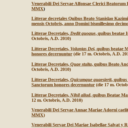
Venerabili Dei Servae Alfonsae Clerici Beatorum
MMX
)
Litterae decretales Quibus Beato Stanislao Kazi
mensis Octobris, anno Domini bismillesimo decim
Litterae Decretales,
Dedit quoque
, quibus beatae 
Octobris, A.D. 2010)
Litterae Decretales,
Voluntas Dei,
quibus beatae M
honores decernuntur
(die 17 m. Octobris, A.D. 2
Litterae Decretales,
Quae stulta
, quibus Beato An
Octobris, A.D. 2010)
Litterae Decretales,
Quicumque quaesierit
, quibus
Sanctorum honores decernuntur
(die 17 m. Octob
Litterae Decretales,
Nihil aliud
, quibus Beatae M
12 m. Octobris, A.D. 2010)
Venerabili Dei Servae Annae Mariae Adorni caelit
MMX
)
Venerabili Servae Dei Mariae Isabellae Salvat y