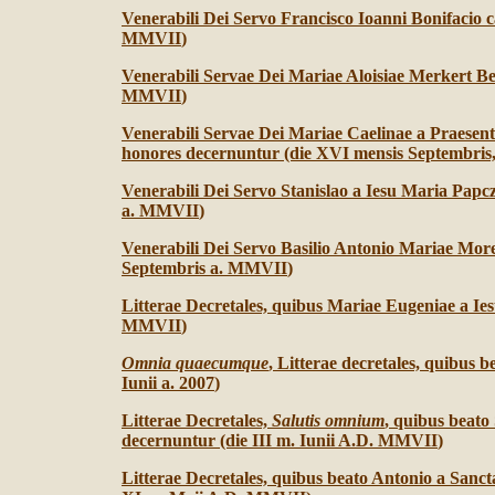
Venerabili Dei Servo Francisco Ioanni Bonifacio c
MMVII
)
Venerabili Servae Dei Mariae Aloisiae Merkert 
MMVII
)
Venerabili Servae Dei Mariae Caelinae a Praesen
honores decernuntur (die XVI mensis Septembri
Venerabili Dei Servo Stanislao a Iesu Maria Pap
a. MMVII
)
Venerabili Dei Servo Basilio Antonio Mariae More
Septembris a. MMVII
)
Litterae Decretales, quibus Mariae Eugeniae a Ie
MMVII
)
Omnia quaecumque
, Litterae decretales, quibus
Iunii a. 2007
)
Litterae Decretales,
Salutis omnium
, quibus beato
decernuntur (die III m. Iunii A.D. MMVII
)
Litterae Decretales, quibus beato Antonio a San