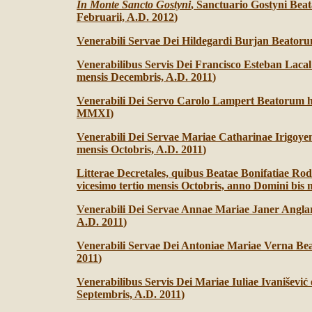
In Monte Sancto Gostyni
, Sanctuario Gostyni Beat
Februarii, A.D. 2012
)
Venerabili Servae Dei Hildegardi Burjan Beatoru
Venerabilibus Servis Dei Francisco Esteban Laca
mensis Decembris, A.D. 2011
)
Venerabili Dei Servo Carolo Lampert Beatorum h
MMXI
)
Venerabili Dei Servae Mariae Catharinae Irigoye
mensis Octobris, A.D. 2011
)
Litterae Decretales, quibus Beatae Bonifatiae Ro
vicesimo tertio mensis Octobris, anno Domini bis
Venerabili Dei Servae Annae Mariae Janer Anglar
A.D. 2011
)
Venerabili Servae Dei Antoniae Mariae Verna Bea
2011
)
Venerabilibus Servis Dei Mariae Iuliae Ivaniševi
Septembris, A.D. 2011
)