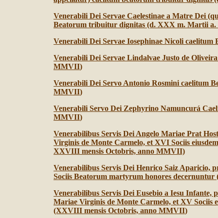
Venerabili Dei Servae Caelestinae a Matre Dei (q
Beatorum tribuitur dignitas (d. XXX m. Martii 
Venerabili Dei Servae Iosephinae Nicoli caelitum 
Venerabili Dei Servae Lindalvae Justo de Oliveira
MMVII
)
Venerabili Dei Servo Antonio Rosmini caelitum B
MMVII
)
Venerabili Servo Dei Zephyrino Namuncurá Caelit
MMVII
)
Venerabilibus Servis Dei Angelo Mariae Prat Hos
Virginis de Monte Carmelo, et XVI Sociis eiusd
XXVIII mensis Octobris, anno MMVII)
Venerabilibus Servis Dei Henrico Saiz Aparicio, pr
Sociis Beatorum martyrum honores decernuntur 
Venerabilibus Servis Dei Eusebio a Iesu Infante,
Mariae Virginis de Monte Carmelo, et XV Sociis
(XXVIII mensis Octobris, anno MMVII
)