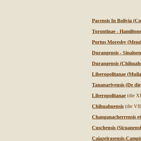
Pacensis In Bolivia (Co
Torontinae - Hamiltone
Portus Moresby (Mendi
Durangensis - Sinaloen
Durangensis (Chihuahu
Liberopolitanae (Muila
Tananarivensis (De die
Liberopolitanae
(die X
Chihuahuensis
(die VII
Changanacherrensis et
Cuschensis (Sicuanensi
Caiazeirasensis-Campin