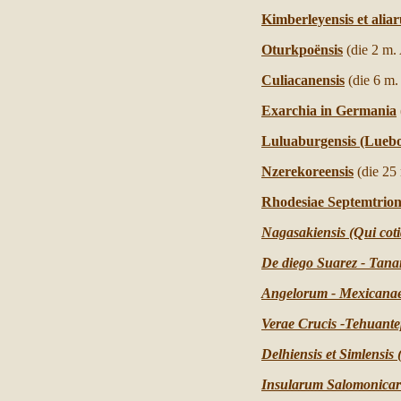
Kimberleyensis et ali
Oturkpoënsis
(die 2 m.
Culiacanensis
(die 6 m.
Exarchia in Germania
Luluaburgensis (Luebo
Nzerekoreensis
(die 25
Rhodesiae Septemtrion
Nagasakiensis (Qui coti
De diego Suarez - Tana
Angelorum - Mexicanae 
Verae Crucis -Tehuante
Delhiensis et Simlensis 
Insularum Salomonicar