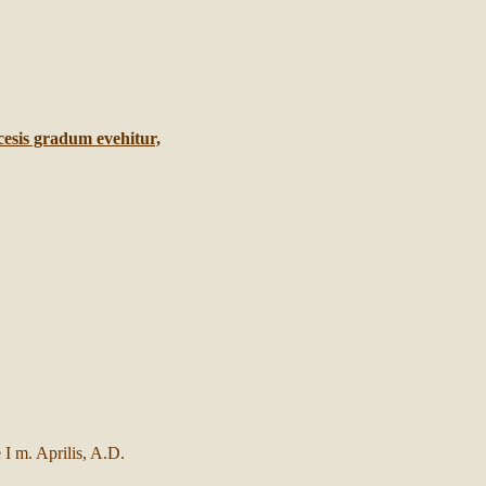
cesis gradum evehitur,
e I m. Aprilis, A.D.