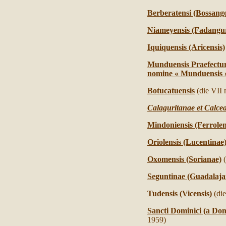
Berberatensi (Bossango
Niameyensis (Fadangu
Iquiquensis (Aricensis)
Munduensis Praefectura
nomine « Munduensis 
Botucatuensis
(die VII 
Calaguritanae et Calcea
Mindoniensis (Ferrolen
Oriolensis (Lucentinae
Oxomensis (Sorianae)
Seguntinae (Guadalaja
Tudensis (Vicensis)
(di
Sancti Dominici (a Dom
1959)