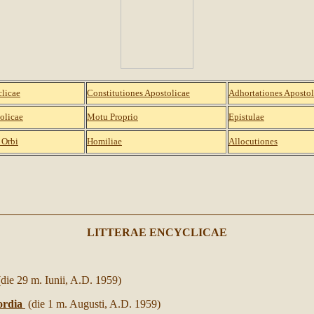
clicae
Constitutiones Apostolicae
Adhortationes Apostol
tolicae
Motu Proprio
Epistulae
 Orbi
Homiliae
Allocutiones
LITTERAE ENCYCLICAE
(die 29 m. Iunii, A.D. 1959)
mordia
(die 1 m. Augusti, A.D. 1959)