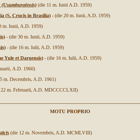
is (Usumburaënsis)
(die 11 m. Iunii A.D. 1959)
ia (S. Crucis in Brasilia)
- (die 20 m. Iunii, A.D. 1959)
30 m. Iunii, A.D. 1959)
is)
- (die 30 m. Iunii, A.D. 1959)
is)
- (die 16 m. Iulii, A.D. 1959)
e Yule et Daruensis)
- (die 16 m. Iulii, A.D. 1959)
uarii,
A.D.
1960
)
25 m. Decembris, A.D. 1961)
e 22 m. Februarii, A.D. MDCCCCLXII)
MOTU PROPRIO
ticis
(die 12 m. Novembris, A.D. MCMLVIII)