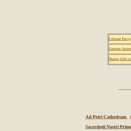
Litterae Ency
Litterae Apos
Nuntii Urbi et
Ad Petri Cathedram
Sacerdotii Nostri Pri