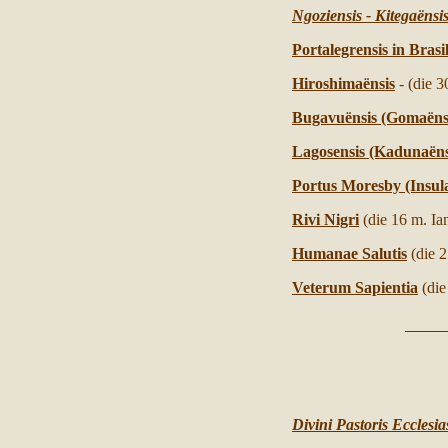
Ngoziensis - Kitegaëns
Portalegrensis in Brasil
Hiroshimaënsis
- (die 
Bugavu
ënsis (Gomaëns
Lagosensis (Kadunaëns
Portus Moresby (Insula
Rivi Nigri
(die 16 m. Ian
Humanae Salutis
(die 
Veterum Sapientia
(di
Divini Pastoris Ecclesias