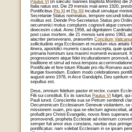
Paulus VI
(in sæculo: Ioannes Baptista Montini) die 
Italia natus est. Die 29 mensis maii anno 1920, pre
Pontificibus
Pio XI
et
Pio XII
incubuit simulque ministe
Secretariæ Status nominatus, tempore secundi totius 
molitus est. Deinde Pro-Secretarius Status pro Ordinar
oecume­nici motus complures cognovit atque conven
dioecesim coluit. Anno 1958, ad dignitatem Cardin
post cuius mortem, die 21 mensis iunii anno 1963, ad
alacriter perseverans, præsertim
Concilium Vaticanu
sollicitudinis erga Ecclesiam et mundum eius ætatis
itinera, apostolici muneris causa suscepta, quæ qu
primaria hominum iura maximi momenti evaserunt. 
progressionem atque fidei inculturationem promovit, i
traditione et simul ad nova tempora accommodatione,
Pontificale et fere totum Rituale pro ritu Romano auc
liturgiæ fovendam. Eodem modo celebrationes pontif
augusti anno 1978, in Arce Gandulphi, Deo spiritum red
sepultus est.
Deus, omnium fidelium pastor et rector, curam Ecclesi
Filii sui constituit. Ex iis sanctus
Paulus VI
fulget, qui
Pauli iunxit. Conscientia sua se Petrum sentiendi cla
Oecumenicum Ecclesiarum Genevæ visitantem, se obt
missionem suam, pro qua se electum agnoscebat, a
profudit pro Christi Evangelio, novos fines superans 
promovendi, propheta Ecclesiæ ad externum converte
semper fuit amor eius constans, navitas eius primige
pontificatus: nam volebat Ecclesiam in se ipsam pen