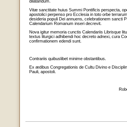
dilatandum.
Vitæ sanctitate huius Summi Pontificis perspecta, ope
apostolici perpenso pro Ecclesia in toto orbe terrarum
desideria populi Dei annuens, celebrationem sancti P
Calendarium Romanum inseri decrevit.
Nova igitur memoria cunctis Calendariis Librisque lit
textus liturgici adhibendi hoc decreto adnexi, cura 
confirmationem edendi sunt.
Contrariis quibuslibet minime obstantibus.
Ex ædibus Congregationis de Cultu Divino e Disciplin
Pauli, apostoli.
Robe