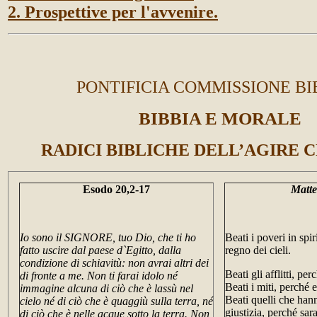
2. Prospettive per l'avvenire.
PONTIFICIA COMMISSIONE BI
BIBBIA E MORALE
RADICI BIBLICHE DELL’AGIRE 
Esodo 20,2-17
Matte
Io sono il SIGNORE, tuo Dio, che ti ho
Beati i poveri in spiri
fatto uscire dal paese d`Egitto, dalla
regno dei cieli.
condizione di schiavitù: non avrai altri dei
Beati gli afflitti, pe
di fronte a me. Non ti farai idolo né
Beati i miti, perché e
immagine alcuna di ciò che è lassù nel
Beati quelli che han
cielo né di ciò che è quaggiù sulla terra, né
giustizia, perché sar
di ciò che è nelle acque sotto la terra. Non