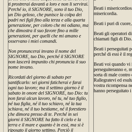
ti prostrerai davanti a loro e non li servirai.
Beati i misericordio
Perché io, il SIGNORE, sono il tuo Dio,
misericordia.
un Dio geloso, che punisce la colpa dei
padri nei figli fino alla terza e alla quarta
Beati i puri di cuor
generazione, per coloro che mi odiano, ma
che dimostra il suo favore fino a mille
Beati gli operatori d
generazioni, per quelli che mi amano e
chiamati figli di Dio.
osservano i miei comandi.
Beati i perseguitati p
Non pronuncerai invano il nome del
perché di essi è il re
SIGNORE, tuo Dio, perché il SIGNORE
non lascerà impunito chi pronuncia il suo
Beati voi quando vi 
nome invano.
perseguiteranno e, 
sorta di male contro 
Ricordati del giorno di sabato per
Rallegratevi ed esult
santificarlo: sei giorni faticherai e farai
vostra ricompensa nei
ogni tuo lavoro; ma il settimo giorno è il
hanno perseguitato i 
sabato in onore del SIGNORE, tuo Dio: tu
non farai alcun lavoro, né tu, né tuo figlio,
né tua figlia, né il tuo schiavo, né la tua
schiava, né il tuo bestiame, né il forestiero
che dimora presso di te. Perché in sei
giorni il SIGNORE ha fatto il cielo e la
terra e il mare e quanto è in essi, ma si è
riposato il giorno settimo. Perciò il