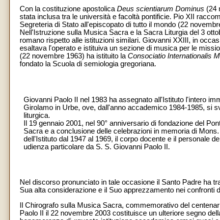
Con la costituzione apostolica
Deus scientiarum Dominus
(24 
stata inclusa tra le università e facoltà pontificie. Pio XII rac
Segreteria di Stato all'episcopato di tutto il mondo (22 novembr
Nell'Istruzione sulla Musica Sacra e la Sacra Liturgia del 3 ottob
romano rispetto alle istituzioni similari. Giovanni XXIII, in occ
esaltava l'operato e istituiva un sezione di musica per le missi
(22 novembre 1963) ha istituito la
Consociatio Internationalis
fondato la Scuola di semiologia gregoriana.
Giovanni Paolo II nel 1983 ha assegnato all'Istituto l'intero im
Girolamo in Urbe, ove, dall'anno accademico 1984-1985, si svolg
liturgica.
Il 19 gennaio 2001, nel 90° anniversario di fondazione del Ponti
Sacra e a conclusione delle celebrazioni in memoria di Mons. 
dell'Istituto dal 1947 al 1969, il corpo docente e il personale dell
udienza particolare da S. S. Giovanni Paolo II.
Nel discorso pronunciato in tale occasione il Santo Padre ha t
Sua alta considerazione e il Suo apprezzamento nei confronti dell'at
Il Chirografo sulla Musica Sacra, commemorativo del centenar
Paolo II il 22 novembre 2003 costituisce un ulteriore segno della