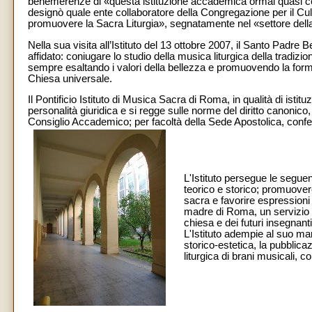
benemerenze di «questa istituzione accademica ormai quasi cent
designò quale ente collaboratore della Congregazione per il Cul
promuovere la Sacra Liturgia», segnatamente nel «settore della
Nella sua visita all’Istituto del 13 ottobre 2007, il Santo Padr
affidato: coniugare lo studio della musica liturgica della tradizion
sempre esaltando i valori della bellezza e promuovendo la formazi
Chiesa universale.
Il Pontificio Istituto di Musica Sacra di Roma, in qualità di isti
personalità giuridica e si regge sulle norme del diritto canonico
Consiglio Accademico; per facoltà della Sede Apostolica, confe
L'Istituto persegue le seguenti
teorico e storico; promuover
sacra e favorire espressioni 
madre di Roma, un servizio al
chiesa e dei futuri insegnant
L'Istituto adempie al suo mand
storico-estetica, la pubblica
liturgica di brani musicali, co