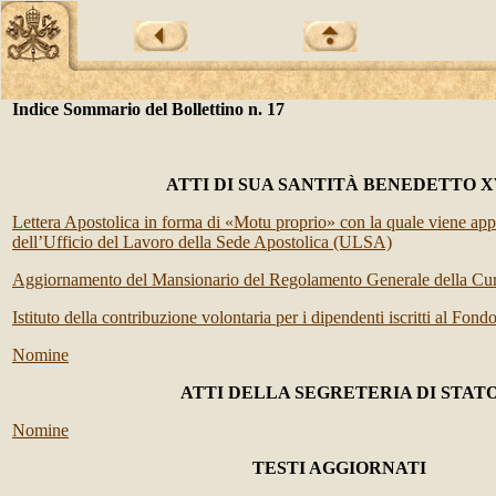
Indice Sommario del Bollettino n. 17
ATTI DI SUA SANTITÀ BENEDETTO X
Lettera Apostolica in forma di «Motu proprio» con la quale viene app
dell’Ufficio del Lavoro della Sede Apostolica (ULSA)
Aggiornamento del Mansionario del Regolamento Generale della C
Istituto della contribuzione volontaria per i dipendenti iscritti al Fon
Nomine
ATTI DELLA SEGRETERIA DI STAT
Nomine
TESTI AGGIORNATI