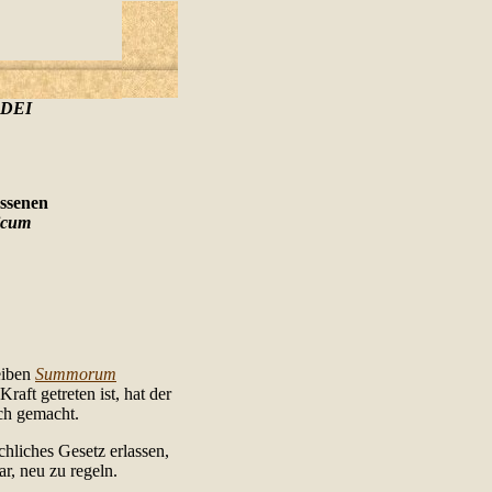
 DEI
assenen
icum
eiben
Summorum
raft getreten ist, hat der
ch gemacht.
rchliches Gesetz erlassen,
r, neu zu regeln.