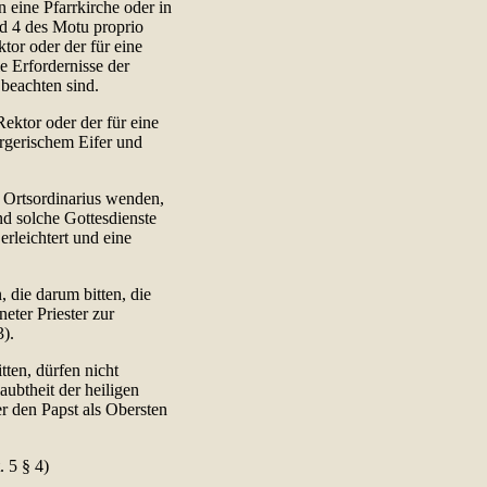
n eine Pfarrkirche oder in
d 4 des Motu proprio
ktor oder der für eine
ie Erfordernisse der
 beachten sind.
Rektor oder der für eine
orgerischem Eifer und
n Ortsordinarius wenden,
nd solche Gottesdienste
rleichtert und eine
 die darum bitten, die
eter Priester zur
3).
tten, dürfen nicht
ubtheit der heiligen
r den Papst als Obersten
t. 5 § 4)