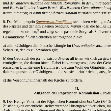
und der anderen Ausgabe des Missale Romanum. In der Liturgiegesc
und Fortschritt, aber keinen Bruch. Was früheren Generationen heili
heilig und groß; es kann nicht plötzlich rundum verboten oder gar sc
8. Das Motu proprio
Summorum Pontificum
stellt einen wichtigen 
des Papstes und der ihm eigenen Sendung (
munus
) dar, die heilige L
3
regeln und zu ordnen,
und zeigt seine pastorale Sorge als Stellvertre
4
Gesamtkirche.
Sein Schreiben hat folgende Ziele:
a) allen Gläubigen die römische Liturgie im
Usus antiquior
anzubieten
Schatz ist, den es zu bewahren gilt;
b) den Gebrauch der
forma extraordinaria
all jenen wirklich zu gewä
ermöglichen, die darum bitten. Dabei ist vorausgesetzt, dass der Ge
römischen Liturgie eine Befugnis ist, die zum Wohl der Gläubigen g
daher zugunsten der Gläubigen, an die sie sich primär richtet, ausge
c) die Versöhnung innerhalb der Kirche zu fördern.
II.
Aufgaben der Päpstlichen Kommission
Eccles
9. Der Heilige Vater hat der Päpstlichen Kommission
Ecclesia Dei
fü
Zuständigkeit ordentliche, stellvertretende Hirtengewalt verliehen, in
Aufsicht über die Einhaltung und die Anwendung der Vorschriften d