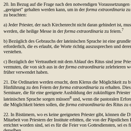
20. Im Bezug auf die Frage nach den notwendigen Voraussetzungen daf
„geeignet" gehalten werden kann, um in der
forma extraordinaria
zu 
zu beachten:
a) Jeder Priester, der nach Kirchenrecht nicht daran gehindert ist, mus
7
werden, die heilige Messe in der
forma extraordinaria
zu feiern.
b) Bezüglich des Gebrauchs der lateinischen Sprache ist eine grund
erforderlich, die es erlaubt, die Worte richtig auszusprechen und de
verstehen.
c) Bezüglich der Vertrautheit mit dem Ablauf des Ritus sind jene Pries
vermuten, die von sich aus in der
forma extraordinaria
zelebrieren wo
früher verwendet haben.
21. Die Ordinarien werden ersucht, dem Klerus die Möglichkeit zu b
Hinführung zu den Feiern der
forma extraordinaria
zu erhalten. Dies 
Seminare, die für eine geeignete Ausbildung der zukünftigen Prieste
8
lateinischen Sprache sorgen müssen
und, wenn die pastoralen Erford
die Möglichkeit bieten sollen, die
forma extraordinaria
des Ritus zu e
22. In Bistümern, wo es keine geeigneten Priester gibt, können die D
Mitarbeit von Priestern der Institute erbitten, die von der Päpstlich
errichtet worden sind, sei es für die Feier von Gottesdiensten, sei es 
derselben.