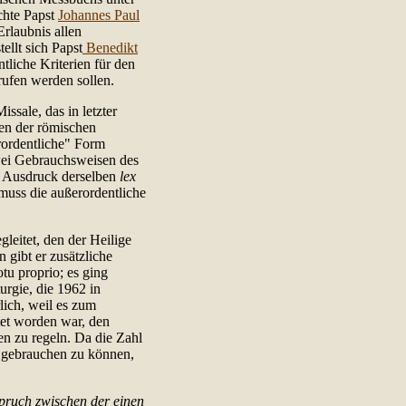
chte Papst
Johannes Paul
rlaubnis allen
ellt sich Papst
Benedikt
ntliche Kriterien für den
rufen werden sollen.
issale, das in letzter
men der römischen
rordentliche" Form
wei Gebrauchsweisen des
d Ausdruck derselben
lex
uss die außerordentliche
gleitet, den der Heilige
n gibt er zusätzliche
u proprio; es ging
rgie, die 1962 in
lich, weil es zum
tet worden war, den
en zu regeln. Da die Zahl
m gebrauchen zu können,
spruch zwischen der einen