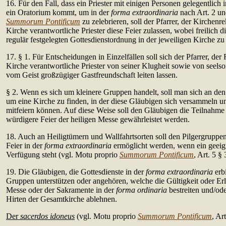
16. Für den Fall, dass ein Priester mit einigen Personen gelegentlich i
ein Oratorium kommt, um in der
forma extraordinaria
nach Art. 2 un
Summorum Pontificum
zu zelebrieren, soll der Pfarrer, der Kirchenre
Kirche verantwortliche Priester diese Feier zulassen, wobei freilich d
regulär festgelegten Gottesdienstordnung in der jeweiligen Kirche zu
17. § 1. Für Entscheidungen in Einzelfällen soll sich der Pfarrer, der 
Kirche verantwortliche Priester von seiner Klugheit sowie von seels
vom Geist großzügiger Gastfreundschaft leiten lassen.
§ 2. Wenn es sich um kleinere Gruppen handelt, soll man sich an de
um eine Kirche zu finden, in der diese Gläubigen sich versammeln u
mitfeiern können. Auf diese Weise soll den Gläubigen die Teilnahme e
würdigere Feier der heiligen Messe gewährleistet werden.
18. Auch an Heiligtümern und Wallfahrtsorten soll den Pilgergruppen,
Feier in der
forma extraordinaria
ermöglicht werden, wenn ein geeign
Verfügung steht (vgl. Motu proprio
Summorum Pontificum
, Art. 5 § 
19. Die Gläubigen, die Gottesdienste in der
forma extraordinaria
erbi
Gruppen unterstützen oder angehören, welche die Gültigkeit oder Erla
Messe oder der Sakramente in der
forma ordinaria
bestreiten und/ode
Hirten der Gesamtkirche ablehnen.
Der
sacerdos idoneus
(vgl. Motu proprio
Summorum Pontificum
, Ar