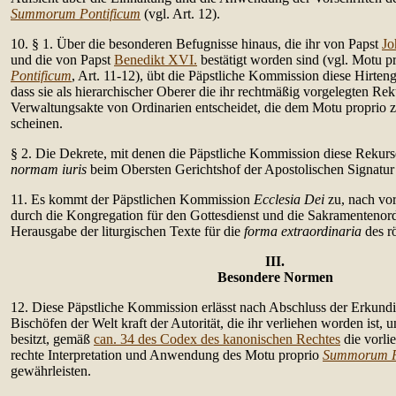
Summorum Pontificum
(vgl. Art. 12).
10. § 1. Über die besonderen Befugnisse hinaus, die ihr von Papst
Jo
und die von Papst
Benedikt XVI.
bestätigt worden sind (vgl. Motu p
Pontificum
, Art. 11-12), übt die Päpstliche Kommission diese Hirten
dass sie als hierarchischer Oberer die ihr rechtmäßig vorgelegten Re
Verwaltungsakte von Ordinarien entscheidet, die dem Motu proprio 
scheinen.
§ 2. Die Dekrete, mit denen die Päpstliche Kommission diese Rekur
normam iuris
beim Obersten Gerichtshof der Apostolischen Signatur
11. Es kommt der Päpstlichen Kommission
Ecclesia Dei
zu, nach vor
durch die Kongregation für den Gottesdienst und die Sakramentenor
Herausgabe der liturgischen Texte für die
forma extraordinaria
des r
III.
Besondere Normen
12. Diese Päpstliche Kommission erlässt nach Abschluss der Erkund
Bischöfen der Welt kraft der Autorität, die ihr verliehen worden ist, u
besitzt, gemäß
can. 34 des Codex des kanonischen Rechtes
die vorli
rechte Interpretation und Anwendung des Motu proprio
Summorum P
gewährleisten.