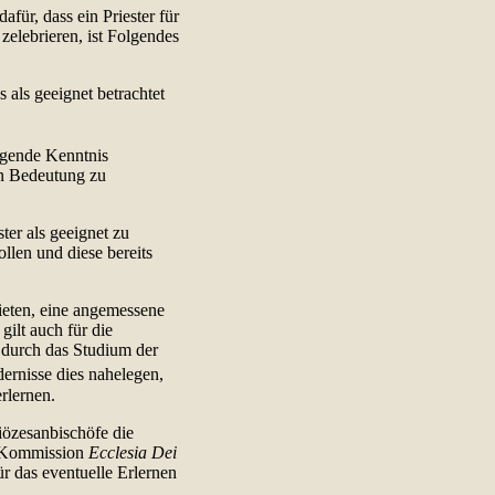
ür, dass ein Priester für
zelebrieren, ist Folgendes
s als geeignet betrachtet
legende Kenntnis
ren Bedeutung zu
ter als geeignet zu
llen und diese bereits
ieten, eine angemessene
gilt auch für die
r durch das Studium der
ernisse dies nahelegen,
rlernen.
iözesanbischöfe die
en Kommission
Ecclesia Dei
für das eventuelle Erlernen