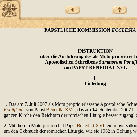
PÄPSTLICHE KOMMISSION
ECCLESIA
INSTRUKTION
über die Ausführung des als Motu proprio erl
Apostolischen Schreibens
Summorum Pontif
von PAPST BENEDIKT XVI.
I.
Einleitung
1. Das am 7. Juli 2007 als Motu proprio erlassene Apostolische Schr
Pontificum
von Papst
Benedikt XVI
., das am 14. September 2007 in K
ganzen Kirche den Reichtum der römischen Liturgie besser zugängli
2. Mit diesem Motu proprio hat Papst
Benedikt XVI
. ein universalki
um den Gebrauch der römischen Liturgie, wie sie 1962 in Geltung wa