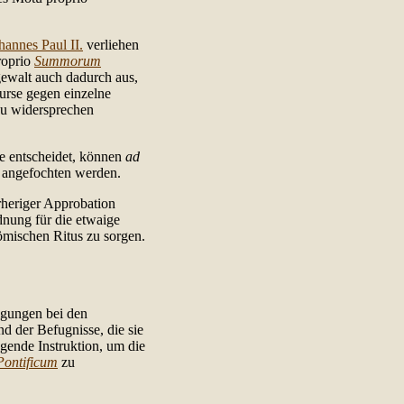
hannes Paul II.
verliehen
roprio
Summorum
gewalt auch dadurch aus,
kurse gegen einzelne
zu widersprechen
se entscheidet, können
ad
 angefochten werden.
heriger Approbation
dnung für die etwaige
ömischen Ritus zu sorgen.
igungen bei den
nd der Befugnisse, die sie
egende Instruktion, um die
ontificum
zu