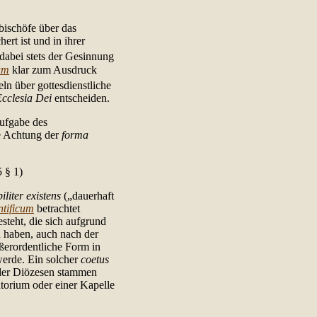
ischöfe über das
rt ist und in ihrer
 dabei stets der Gesinnung
um
klar zum Ausdruck
n über gottesdienstliche
cclesia Dei
entscheiden.
Aufgabe des
e Achtung der
forma
5 § 1)
biliter existens
(„dauerhaft
tificum
betrachtet
steht, die sich aufgrund
haben, auch nach der
ußerordentliche Form in
werde. Ein solcher
coetus
oder Diözesen stammen
torium oder einer Kapelle