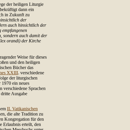
ege der heiligen Liturgie
ekräftigt dann ein
uch in Zukunft zu
insichtlich der
rn auch hinsichtlich der
ng empfangenen
n, sondern auch damit der
lex orandi) der Kirche
sragender Weise für dieses
oßen und den heiligen
rgischen Bücher das
nes XXIII
. verschiedene
lge der liturgischen
 1970 ein neues
 in verschiedene Sprachen
 dritte Ausgabe
 dem
II. Vatikanischen
, die alte Tradition zu
en Kongregation für den
e Erlaubnis erteilt, den
mischen Messbuchs unter