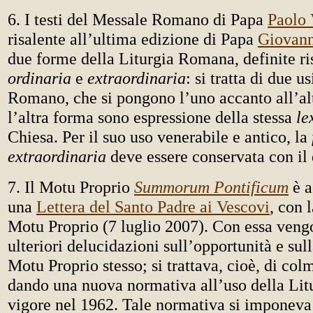
6. I testi del Messale Romano di Papa
Paolo 
risalente all’ultima edizione di Papa
Giovann
due forme della Liturgia Romana, definite r
ordinaria
e
extraordinaria
: si tratta di due u
Romano, che si pongono l’uno accanto all’al
l’altra forma sono espressione della stessa
le
Chiesa. Per il suo uso venerabile e antico, la
extraordinaria
deve essere conservata con il 
7. Il Motu Proprio
Summorum Pontificum
è a
una
Lettera del Santo Padre ai Vescovi
, con 
Motu Proprio (7 luglio 2007). Con essa veng
ulteriori delucidazioni sull’opportunità e sul
Motu Proprio stesso; si trattava, cioè, di col
dando una nuova normativa all’uso della Li
vigore nel 1962. Tale normativa si imponeva