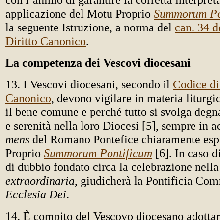
applicazione del Motu Proprio
Summorum Po
la seguente Istruzione, a norma del
can. 34 d
Diritto Canonico
.
La competenza dei Vescovi diocesani
13. I Vescovi diocesani, secondo il
Codice di
Canonico
, devono vigilare in materia liturgi
il bene comune e perché tutto si svolga degn
e serenità nella loro Diocesi [5], sempre in 
mens
del Romano Pontefice chiaramente esp
Proprio
Summorum Pontificum
[6]. In caso d
di dubbio fondato circa la celebrazione nell
extraordinaria
, giudicherà la Pontificia Co
Ecclesia Dei
.
14. È compito del Vescovo diocesano adottar