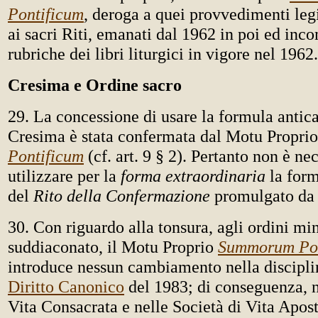
Pontificum
, deroga a quei provvedimenti legi
ai sacri Riti, emanati dal 1962 in poi ed inco
rubriche dei libri liturgici in vigore nel 1962.
Cresima e Ordine sacro
29. La concessione di usare la formula antica 
Cresima è stata confermata dal Motu Propri
Pontificum
(cf. art. 9 § 2). Pertanto non è ne
utilizzare per la
forma extraordinaria
la form
del
Rito della Confermazione
promulgato da
30. Con riguardo alla tonsura, agli ordini min
suddiaconato, il Motu Proprio
Summorum Pon
introduce nessun cambiamento nella discipl
Diritto Canonico
del 1983; di conseguenza, ne
Vita Consacrata e nelle Società di Vita Apos