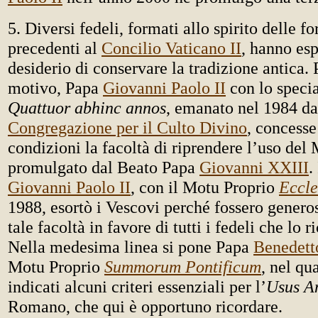
5. Diversi fedeli, formati allo spirito delle f
precedenti al
Concilio Vaticano II
, hanno esp
desiderio di conservare la tradizione antica. 
motivo, Papa
Giovanni Paolo II
con lo specia
Quattuor abhinc annos
, emanato nel 1984 d
Congregazione per il Culto Divino
, concesse
condizioni la facoltà di riprendere l’uso de
promulgato dal Beato Papa
Giovanni XXIII
.
Giovanni Paolo II
, con il Motu Proprio
Eccle
1988, esortò i Vescovi perché fossero genero
tale facoltà in favore di tutti i fedeli che lo 
Nella medesima linea si pone Papa
Benedett
Motu Proprio
Summorum Pontificum
, nel qu
indicati alcuni criteri essenziali per l’
Usus An
Romano, che qui è opportuno ricordare.