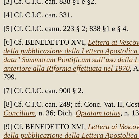
[3] Cf. C.I.C. can. 838 §1 e §2.
[4] Cf. C.I.C. can. 331.
[5] Cf. C.I.C. cann. 223 § 2; 838 §1 e § 4.
[6] Cf. BENEDETTO XVI,
Lettera ai Vesco
della pubblicazione della Lettera Apostolic
data" Summorum Pontificum sull’uso della 
anteriore alla Riforma effettuata nel 1970
, 
799.
[7] Cf. C.I.C. can. 900 § 2.
[8] Cf. C.I.C. can. 249; cf. Conc. Vat. II, Cos
Concilium
, n. 36; Dich.
Optatam totius
,
n. 13
[9] Cf. BENEDETTO XVI,
Lettera ai Vesco
della pubblicazione della Lettera Apostolic