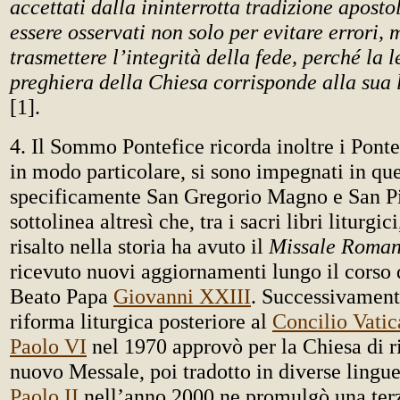
accettati dalla ininterrotta tradizione apost
essere osservati non solo per evitare errori,
trasmettere l’integrità della fede, perché la 
preghiera della Chiesa corrisponde alla sua 
[1].
4. Il Sommo Pontefice ricorda inoltre i Pont
in modo particolare, si sono impegnati in qu
specificamente San Gregorio Magno e San Pi
sottolinea altresì che, tra i sacri libri liturgic
risalto nella storia ha avuto il
Missale Roma
ricevuto nuovi aggiornamenti lungo il corso 
Beato Papa
Giovanni XXIII
. Successivamente
riforma liturgica posteriore al
Concilio Vatic
Paolo VI
nel 1970 approvò per la Chiesa di ri
nuovo Messale, poi tradotto in diverse lingu
Paolo II
nell’anno 2000 ne promulgò una terz