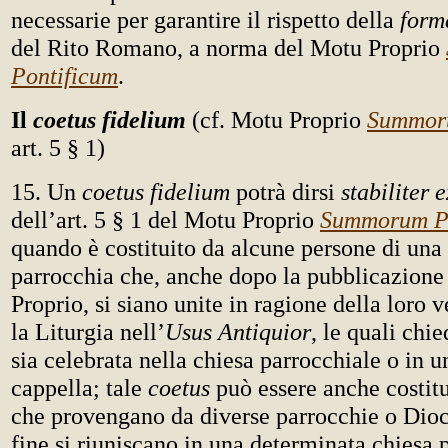
necessarie per garantire il rispetto della
form
del Rito Romano, a norma del Motu Proprio
Pontificum
.
Il
coetus fidelium
(cf. Motu Proprio
Summor
art. 5 § 1)
15. Un
coetus fidelium
potrà dirsi
stabiliter 
dell’art. 5 § 1 del Motu Proprio
Summorum Po
quando è costituito da alcune persone di una
parrocchia che, anche dopo la pubblicazione
Proprio, si siano unite in ragione della loro 
la Liturgia nell’
Usus Antiquior
, le quali chi
sia celebrata nella chiesa parrocchiale o in u
cappella; tale
coetus
può essere anche costit
che provengano da diverse parrocchie o Dioce
fine si riuniscano in una determinata chiesa 