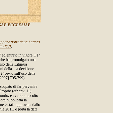
SAE ECCLESIAE
applicazione della Lettera
tto XVI
.
 ed entrato in vigore il 14
adre ha promulgato una
uso della Liturgia
ni della sua decisione
 Proprio
sull’uso della
2007] 795-799).
iscopato di far pervenire
Proprio (cfr cpv. 11).
 mondo, e avendo raccolto
 ora pubblicata la
one è stata approvata dallo
ile 2011, e porta la data