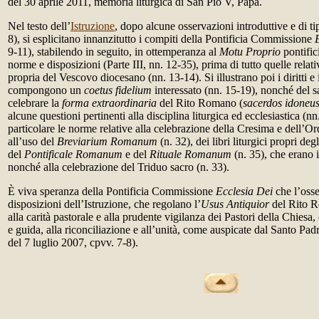
del 30 aprile 2011, memoria liturgica di San Pio V, Papa.
Nel testo dell’
Istruzione
, dopo alcune osservazioni introduttive e di tip
8), si esplicitano innanzitutto i compiti della Pontificia Commissione
9-11), stabilendo in seguito, in ottemperanza al
Motu Proprio
pontific
norme e disposizioni (Parte III, nn. 12-35), prima di tutto quelle rela
propria del Vescovo diocesano (nn. 13-14). Si illustrano poi i diritti e 
compongono un
coetus fidelium
interessato (nn. 15-19), nonché del s
celebrare la
forma extraordinaria
del Rito Romano (
sacerdos idoneu
alcune questioni pertinenti alla disciplina liturgica ed ecclesiastica (n
particolare le norme relative alla celebrazione della Cresima e dell’Or
all’uso del
Breviarium Romanum
(n. 32), dei libri liturgici propri degl
del
Pontificale Romanum
e del
Rituale Romanum
(n. 35), che erano 
nonché alla celebrazione del Triduo sacro (n. 33).
È viva speranza della Pontificia Commissione
Ecclesia Dei
che l’oss
disposizioni dell’Istruzione, che regolano l’
Usus Antiquior
del Rito R
alla carità pastorale e alla prudente vigilanza dei Pastori della Chiesa,
e guida, alla riconciliazione e all’unità, come auspicate dal Santo Pad
del 7 luglio 2007, cpvv. 7-8).