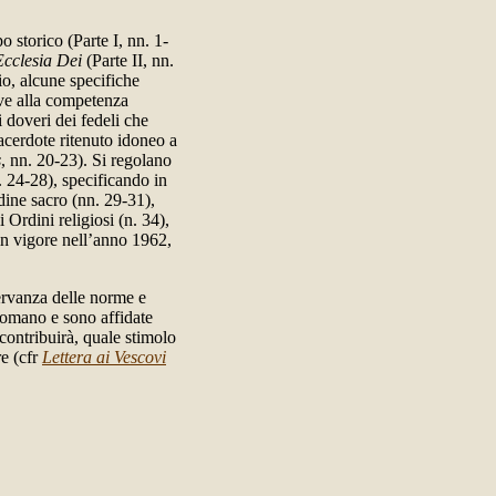
o storico (Parte I, nn. 1-
Ecclesia Dei
(Parte II, nn.
io, alcune specifiche
tive alla competenza
i doveri dei fedeli che
acerdote ritenuto idoneo a
s
, nn. 20-23). Si regolano
n. 24-28), specificando in
dine sacro (nn. 29-31),
i Ordini religiosi (n. 34),
in vigore nell’anno 1962,
ervanza delle norme e
omano e sono affidate
 contribuirà, quale stimolo
re (cfr
Lettera ai Vescovi