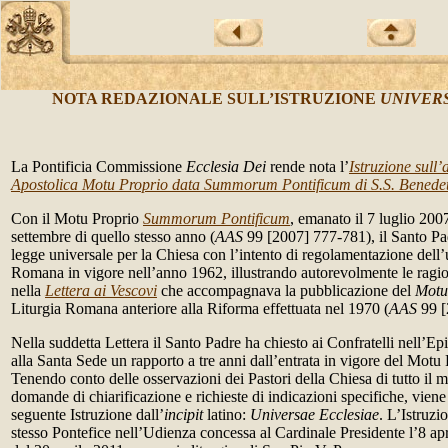
NOTA REDAZIONALE SULL’ISTRUZIONE
UNIVER
La Pontificia Commissione
Ecclesia Dei
rende nota l’
Istruzione sull’
Apostolica Motu Proprio data Summorum Pontificum di S.S. Benede
Con il Motu Proprio
Summorum Pontificum
, emanato il 7 luglio 2007
settembre di quello stesso anno (
AAS
99 [2007] 777-781), il Santo P
legge universale per la Chiesa con l’intento di regolamentazione dell’
Romana in vigore nell’anno 1962, illustrando autorevolmente le ragio
nella
Lettera ai Vescovi
che accompagnava la pubblicazione del
Motu
Liturgia Romana anteriore alla Riforma effettuata nel 1970 (
AAS
99 [
Nella suddetta Lettera il Santo Padre ha chiesto ai Confratelli nell’Ep
alla Santa Sede un rapporto a tre anni dall’entrata in vigore del Motu 
Tenendo conto delle osservazioni dei Pastori della Chiesa di tutto il
domande di chiarificazione e richieste di indicazioni specifiche, viene
seguente Istruzione dall’
incipit
latino:
Universae Ecclesiae
. L’Istruzi
stesso Pontefice nell’Udienza concessa al Cardinale Presidente l’8 apr