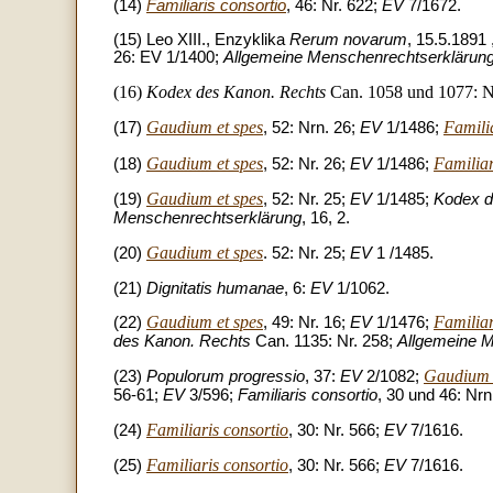
(14)
Familiaris consortio
, 46: Nr. 622;
EV
7/1672.
(15) Leo XIII., Enzyklika
Rerum novarum
, 15.5.1891 
26: EV 1/1400;
Allgemeine Menschenrechtserklärun
(16)
Kodex des Kanon. Rechts
Can. 1058 und 1077: N
Gaudium et spes
Famili
(17)
, 52: Nrn. 26;
EV
1/1486;
Gaudium et spes
Familiar
(18)
, 52: Nr. 26;
EV
1/1486;
Gaudium et spes
(19)
, 52: Nr. 25;
EV
1/1485;
Kodex d
Menschenrechtserklärung
, 16, 2.
Gaudium et spes
(20)
. 52: Nr. 25;
EV
1 /1485.
(21)
Dignitatis humanae
, 6:
EV
1/1062.
Gaudium et spes
Familiar
(22)
, 49: Nr. 16;
EV
1/1476;
des Kanon. Rechts
Can. 1135: Nr. 258;
Allgemeine 
Gaudium 
(23)
Populorum progressio
, 37:
EV
2/1082;
56-61;
EV
3/596;
Familiaris consortio
, 30 und 46: Nr
Familiaris consortio
(24)
, 30: Nr. 566;
EV
7/1616.
Familiaris consortio
(25)
, 30: Nr. 566;
EV
7/1616.