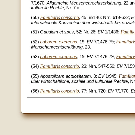
7/1670;
Allgemeine Menschenrechtserklärung
, 22 u
kulturelle Rechte
, Nr. 7 a ii.
Familiaris consortio
(50)
, 45 und 46: Nrn. 619-622;
E
Internationale Konvention über wirtschaftliche, sozial
Familia
(51)
Gaudium et spes
, 52: Nr. 26;
EV
1/1486;
Familiari
(52)
Laborem exercens
, 19:
EV
7/1476-79;
Menschenrechtserklärung
, 23.
Familiari
(53)
Laborem exercens
, 19:
EV
7/1476-79;
Familiaris consortio
(54)
, 23: Nrn. 547-550;
EV
7/159
Familiar
(55)
Apostolicam actuositatem
, 8:
EV
1/945;
über wirtschaftliche, soziale und kulturelle Rechte
, Nr
Familiaris consortio
(56)
, 77: Nrn. 720;
EV
7/1770;
Eu