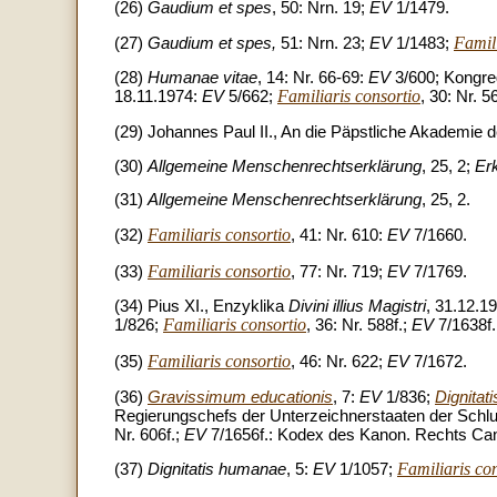
(26)
Gaudium et spes
, 50: Nrn. 19;
EV
1/1479.
Famili
(27)
Gaudium et spes,
51: Nrn. 23;
EV
1/1483;
(28)
Humanae vitae
, 14: Nr. 66-69:
EV
3/600; Kongreg
Familiaris consortio
18.11.1974:
EV
5/662;
, 30: Nr. 5
(29) Johannes Paul II., An die Päpstliche Akademie 
(30)
Allgemeine Menschenrechtserklärung
, 25, 2;
Er
(31)
Allgemeine Menschenrechtserklärung
, 25, 2.
Familiaris consortio
(32)
, 41: Nr. 610:
EV
7/1660.
Familiaris consortio
(33)
, 77: Nr. 719;
EV
7/1769.
(34) Pius XI., Enzyklika
Divini illius Magistri
, 31.12.1
Familiaris consortio
1/826;
, 36: Nr. 588f.;
EV
7/1638f.
Familiaris consortio
(35)
, 46: Nr. 622;
EV
7/1672.
(36)
Gravissimum educationis
, 7:
EV
1/836;
Dignitat
Regierungschefs der Unterzeichnerstaaten der Schlus
Nr. 606f.;
EV
7/1656f.: Kodex des Kanon. Rechts Can
Familiaris co
(37)
Dignitatis humanae
, 5:
EV
1/1057;