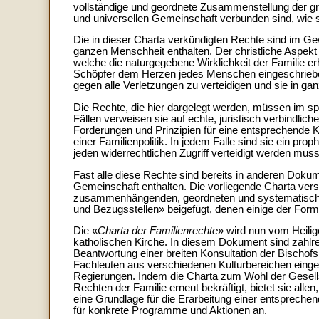
vollständige und geordnete Zusammenstellung der gr
und universellen Gemeinschaft verbunden sind, wie sie
Die in dieser Charta verkündigten Rechte sind im
ganzen Menschheit enthalten. Der christliche Aspekt 
welche die naturgegebene Wirklichkeit der Familie e
Schöpfer dem Herzen jedes Menschen eingeschrieben 
gegen alle Verletzungen zu verteidigen und sie in g
Die Rechte, die hier dargelegt werden, müssen im sp
Fällen verweisen sie auf echte, juristisch verbindlic
Forderungen und Prinzipien für eine entsprechende K
einer Familienpolitik. In jedem Falle sind sie ein pro
jeden widerrechtlichen Zugriff verteidigt werden muss
Fast alle diese Rechte sind bereits in anderen Dokum
Gemeinschaft enthalten. Die vorliegende Charta versuch
zusammenhängenden, geordneten und systematischen
und Bezugsstellen» beigefügt, denen einige der For
Die «
Charta der Familienrechte
» wird nun vom Heilig
katholischen Kirche. In diesem Dokument sind zahl
Beantwortung einer breiten Konsultation der Bischo
Fachleuten aus verschiedenen Kulturbereichen eingeg
Regierungen. Indem die Charta zum Wohl der Gesel
Rechten der Familie erneut bekräftigt, bietet sie all
eine Grundlage für die Erarbeitung einer entsprech
für konkrete Programme und Aktionen an.