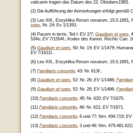
vaticani» tragen das Datum des 22. Oktobers1983.
(2) Die Aufführung der Anmerkungen erfolgt gemäß
C
(3) Leo XIII., Enzyklika
Rerum novarum
, 15.5.1891, 
spes
, Nr. 24: Ev 1/1393.
(4) Pacem in terris, Teil I: EV 2/7;
Gaudium et spes
, 
534s;
EV
7/1554f.;
Kodex des Kanon. Rechts
Can. 10
(5)
Gaudium et spes
, 50: Nr. 19; EV 1/1479;
Humanae
EV
7/1611f..
(6) Leo XIII., Enzyklika
Rerum novarum
, 15.5.1891, 
(7)
Familiaris consortio
, 43: Nr. 613f..
(8)
Gaudium et spes
, 52: Nr. 26;
EV
1/1486;
Familiar
(9)
Gaudium et spes
, 52: Nr. 26;
EV
1/1486:
Familiar
(10)
Familiaris consortio
, 45: Nr. 620;
EV
7/1670.
(11)
Familiaris consortio
, 46: Nr. 621;
EV
7/1671.
(12)
Familiaris consortio
, 6 und 77: Nrn. 494.719;
EV
(13)
Familiaris consortio
, 3 und 46: Nrn. 479.481.622