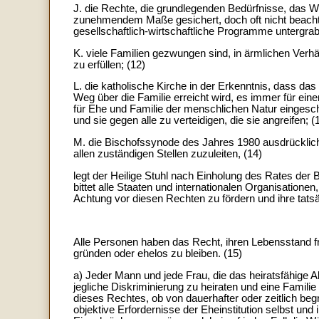
J. die Rechte, die grundlegenden Bedürfnisse, das Wo
zunehmendem Maße gesichert, doch oft nicht beachtet
gesellschaftlich-wirtschaftliche Programme untergra
K. viele Familien gezwungen sind, in ärmlichen Verhä
zu erfüllen; (12)
L. die katholische Kirche in der Erkenntnis, dass da
Weg über die Familie erreicht wird, es immer für eine
für Ehe und Familie der menschlichen Natur eingeschr
und sie gegen alle zu verteidigen, die sie angreifen; (
M. die Bischofssynode des Jahres 1980 ausdrücklic
allen zuständigen Stellen zuzuleiten, (14)
legt der Heilige Stuhl nach Einholung des Rates der
bittet alle Staaten und internationalen Organisationen,
Achtung vor diesen Rechten zu fördern und ihre tats
Alle Personen haben das Recht, ihren Lebensstand fr
gründen oder ehelos zu bleiben. (15)
a) Jeder Mann und jede Frau, die das heiratsfähige A
jegliche Diskriminierung zu heiraten und eine Famil
dieses Rechtes, ob von dauerhafter oder zeitlich beg
objektive Erfordernisse der Eheinstitution selbst und