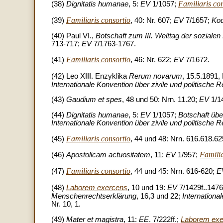
Familiaris co
(38)
Dignitatis humanae
, 5:
EV
1/1057;
Familiaris consortio
(39)
, 40: Nr. 607;
EV
7/1657;
Kod
(40) Paul VI.,
Botschaft zum III. Welttag der soziale
713-717;
EV
7/1763-1767.
Familiaris consortio
(41)
, 46: Nr. 622;
EV
7/1672.
(42) Leo XIII. Enzyklika
Rerum novarum
, 15.5.1891,
Internationale Konvention über zivile und politische 
(43)
Gaudium et spes
, 48 und 50: Nrn. 11.20;
EV
1/1
(44)
Dignitatis humanae
, 5:
EV
1/1057;
Botschaft übe
Internationale Konvention über zivile und politische 
Familiaris consortio
(45)
, 44 und 48: Nrn. 616.618.6
Familia
(46)
Apostolicam actuositatem
, 11:
EV
1/957;
Familiaris consortio
(47)
, 44 und 45: Nrn. 616-620;
E
(48)
Laborem exercens
, 10 und 19:
EV
7/1429f..147
Menschenrechtserklärung
, 16,3 und 22;
Internationa
Nr. 10, 1.
(49)
Mater et magistra
, 11:
EE
. 7/222ff.;
Laborem exe