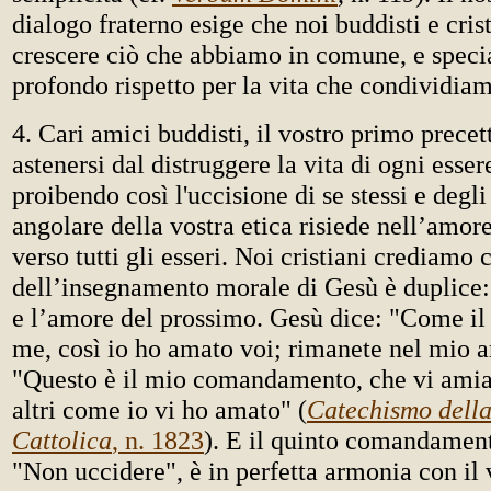
dialogo fraterno esige che noi buddisti e cri
crescere ciò che abbiamo in comune, e speci
profondo rispetto per la vita che condividia
4. Cari amici buddisti, il vostro primo precet
astenersi dal distruggere la vita di ogni esser
proibendo così l'uccisione di se stessi e degli 
angolare della vostra etica risiede nell’amor
verso tutti gli esseri. Noi cristiani crediamo 
dell’insegnamento morale di Gesù è duplice:
e l’amore del prossimo. Gesù dice: "Come il
me, così io ho amato voi; rimanete nel mio 
"Questo è il mio comandamento, che vi amiat
altri come io vi ho amato" (
Catechismo dell
Cattolica
, n. 1823
). E il quinto comandament
"Non uccidere", è in perfetta armonia con il