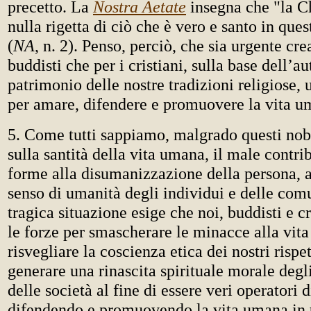
precetto. La
Nostra Aetate
insegna che "la Ch
nulla rigetta di ciò che è vero e santo in ques
(
NA
, n. 2). Penso, perciò, che sia urgente crea
buddisti che per i cristiani, sulla base dell’a
patrimonio delle nostre tradizioni religiose, 
per amare, difendere e promuovere la vita u
5. Come tutti sappiamo, malgrado questi nob
sulla santità della vita umana, il male contri
forme alla disumanizzazione della persona, a
senso di umanità degli individui e delle com
tragica situazione esige che noi, buddisti e c
le forze per smascherare le minacce alla vit
risvegliare la coscienza etica dei nostri rispe
generare una rinascita spirituale morale degli
delle società al fine di essere veri operatori
difendendo e promuovendo la vita umana in t