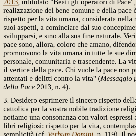
2013
, intitolato "Beati gli operatori di Pace"
realizzazione del bene comune e della pace è 
rispetto per la vita umana, considerata nella 
suoi aspetti, a cominciare dal suo concepime
svilupparsi, e sino alla sua fine naturale. Veri
pace sono, allora, coloro che amano, difendo
promuovono la vita umana in tutte le sue di
personale, comunitaria e trascendente. La vit
il vertice della pace. Chi vuole la pace non p
attentati e delitti contro la vita" (
Messaggio p
della Pace
2013, n. 4).
3. Desidero esprimere il sincero rispetto del
cattolica per la vostra nobile tradizione reli
notiamo una consonanza con valori espressi 
libri religiosi: rispetto per la vita, contempla
semplicità (cf.
Verbum Domini
, n. 119). Il n