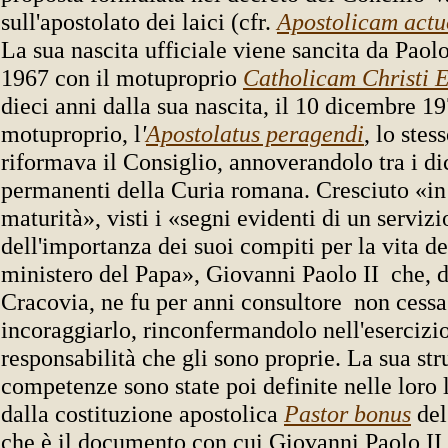
sull'apostolato dei laici (cfr.
Apostolicam actu
La sua nascita ufficiale viene sancita da Paol
1967 con il motuproprio
Catholicam Christi 
dieci anni dalla sua nascita, il 10 dicembre 19
motuproprio, l
'
Apostolatus peragendi
, lo stes
riformava il Consiglio, annoverandolo tra i di
permanenti della Curia romana. Cresciuto «in
maturità», visti i «segni evidenti di un servizi
dell'importanza dei suoi compiti per la vita de
ministero del Papa», Giovanni Paolo II ­ che, 
Cracovia, ne fu per anni consultore ­ non cessa
incoraggiarlo, rinconfermandolo nell'esercizio
responsabilità che gli sono proprie. La sua stru
competenze sono state poi definite nelle loro 
dalla costituzione apostolica
Pastor bonus
del
che è il documento con cui Giovanni Paolo II 