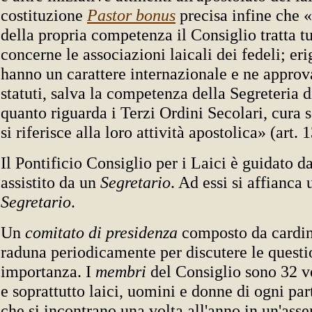
costituzione
Pastor bonus
precisa infine che 
della propria competenza il Consiglio tratta t
concerne le associazioni laicali dei fedeli; er
hanno un carattere internazionale e ne approv
statuti, salva la competenza della Segreteria d
quanto riguarda i Terzi Ordini Secolari, cura 
si riferisce alla loro attività apostolica» (art. 
Il Pontificio Consiglio per i Laici è guidato d
assistito da un
Segretario
. Ad essi si affianca
Segretario
.
Un
comitato di presidenza
composto da cardina
raduna periodicamente per discutere le questi
importanza. I
membri
del Consiglio sono 32 v
e soprattutto laici, uomini e donne di ogni pa
che si incontrano una volta all'anno in un'ass