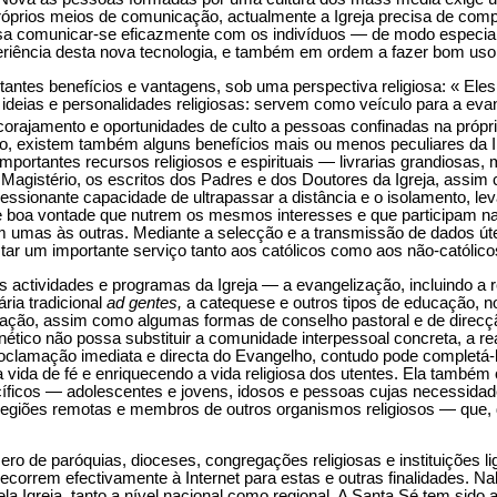
róprios meios de comunicação, actualmente a Igreja precisa de compr
ssa comunicar-se eficazmente com os indivíduos — de modo especi
riência desta nova tecnologia, e também em ordem a fazer bom us
tes benefícios e vantagens, sob uma perspectiva religiosa: « Eles
ideias e personalidades religiosas: servem como veículo para a eva
corajamento e oportunidades de culto a pessoas confinadas na própri
o, existem também alguns benefícios mais ou menos peculiares da I
mportantes recursos religiosos e espirituais — livrarias grandiosas, 
gistério, os escritos dos Padres e dos Doutores da Igreja, assim 
essionante capacidade de ultrapassar a distância e o isolamento, le
boa vontade que nutrem os mesmos interesses e que participam nas
m umas às outras. Mediante a selecção e a transmissão de dados úte
tar um importante serviço tanto aos católicos como aos não-católico
as actividades e programas da Igreja — a evangelização, incluindo a
ria tradicional
ad gentes,
a catequese e outros tipos de educação, no
ração, assim como algumas formas de conselho pastoral e de direcçã
rnético não possa substituir a comunidade interpessoal concreta, a 
proclamação imediata e directa do Evangelho, contudo pode completá-
 vida de fé e enriquecendo a vida religiosa dos utentes. Ela também 
ficos — adolescentes e jovens, idosos e pessoas cujas necessida
regiões remotas e membros de outros organismos religiosos — que, 
o de paróquias, dioceses, congregações religiosas e instituições li
ecorrem efectivamente à Internet para estas e outras finalidades. Na
ela Igreja, tanto a nível nacional como regional. A Santa Sé tem sido a