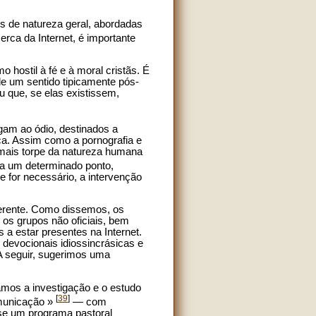
s de natureza geral, abordadas
erca da Internet, é importante
hostil à fé e à moral cristãs. É
e um sentido tipicamente pós-
 que, se elas existissem,
igam ao ódio, destinados a
lica. Assim como a pornografia e
mais torpe da natureza humana
é a um determinado ponto,
 for necessário, a intervenção
ferente. Como dissemos, os
e os grupos não oficiais, bem
 a estar presentes na Internet.
 devocionais idiossincrásicas e
 A seguir, sugerimos uma
amos a investigação e o estudo
[
39
]
omunicação »
— com
-se um programa pastoral