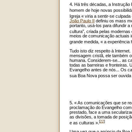
4. Há três décadas, a Instrução
homem de hoje novas possibili
Igreja « viria a sentir-se culpad
João Paulo II
definiu os mass me
portanto, usá-los para difundir
cultura”, criada pelas moderna
meios de comunicação actuais 
grande medida, « a experiência
Tudo isto diz respeito à Intern
mensagem cristã, ele também ofe
humana. Considerem-se... as cap
todas as barreiras e fronteiras
Evangelho antes de nós... Os ca
sua Boa Nova possa ser ouvida 
5. « As comunicações que se rea
proclamação do Evangelho como 
prestado, face a uma secularizaç
as divisões, a tomada de posiçã
[
22
]
e as culturas ».
Uma vez que o anúncio da Boa 