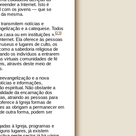
eender a Internet. Isto é
al com os jovens — que se
o da mesma.
 transmitem notícias e
ngelização e a catequese. Todos
[
23
]
a casa ou em instituições ».
nternet. Ela oferece às pessoas
museus e lugares de culto, os
como a sabedoria religiosa de
vando os indivíduos a entrarem
 virtuais comunidades de fé
is, através deste meio de
s.
 reevangelização e a nova
tícias e informações,
o espiritual. Não obstante a
realidade da encarnação dos
las, atraindo as pessoas para
oferece à Igreja formas de
des as obrigam a permanecer em
de outra forma, podem ser
gadas à Igreja, programas e
lguns lugares, já existem
ctiva neste sector já há vários