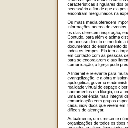
características singulares dos p
necessário a fim de que ela po
encontram mergulhados na expe
Os mass media oferecem importan
informações acerca de eventos, 
os dias oferecem inspiração, en
Contudo, para além e acima dist
um acesso directo e imediato a i
documentos do ensinamento do Ma
todos os tempos. Ela tem a impr
em contacto com as pessoas de 
para se encorajarem e auxiliare
comunicação, a Igreja pode pres
A Internet é relevante para muit
evangelização, e a obra missioná
apologética, governo e administ
realidade virtual do espaço cibe
sacramentos e a liturgia, ou a 
uma experiência mais integral da
comunicação com grupos especí
casa, indivíduos que vivem em 
difíceis de alcançar.
Actualmente, um crescente númer
organizações de todos os tipos r
projectos criativos financiados p