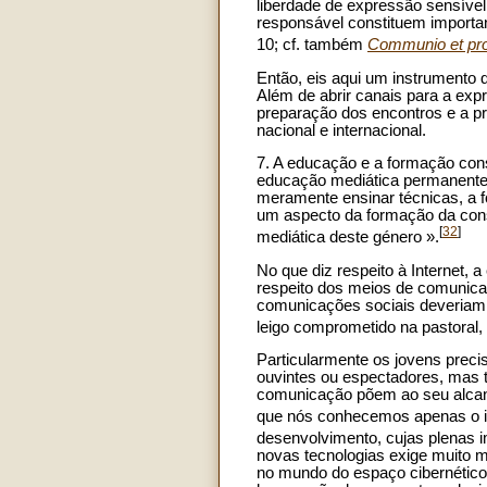
liberdade de expressão sensíve
responsável constituem important
10; cf. também
Communio et pro
Então, eis aqui um instrumento 
Além de abrir canais para a expr
preparação dos encontros e a prát
nacional e internacional.
7. A educação e a formação con
educação mediática permanente,
meramente ensinar técnicas, a 
um aspecto da formação da cons
[
32
]
mediática deste género ».
No que diz respeito à Internet,
respeito dos meios de comunica
comunicações sociais deveriam p
leigo comprometido na pastoral,
Particularmente os jovens preci
ouvintes ou espectadores, mas t
comunicação põem ao seu alcanc
que nós conhecemos apenas o i
desenvolvimento, cujas plenas 
novas tecnologias exige muito 
no mundo do espaço cibernético, 