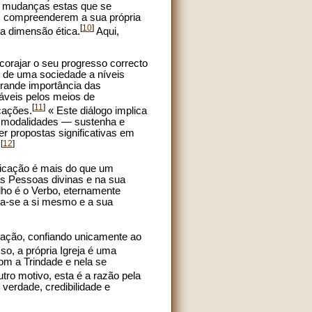
 — mudanças estas que se
s compreenderem a sua própria
[
10
]
a dimensão ética.
Aqui,
.
corajar o seu progresso correcto
o de uma sociedade a níveis
grande importância das
áveis pelos meios de
[
11
]
cações.
« Este diálogo implica
 e modalidades — sustenha e
r propostas significativas em
[
12
]
.
unicação é mais do que um
as Pessoas divinas e na sua
lho é o Verbo, eternamente
ca-se a si mesmo e a sua
lação, confiando unicamente ao
so, a própria Igreja é uma
m a Trindade e nela se
tro motivo, esta é a razão pela
verdade, credibilidade e