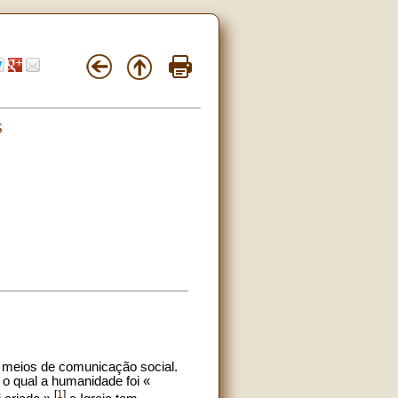
S
os meios de comunicação social.
o qual a humanidade foi «
[
1
]