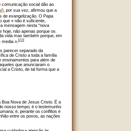
e comunicação social dão ao
VI
, por sua vez, afirmou que a
s de evangelização. O Papa
que « não é suficiente,
rar a mensagem nesta “nova
de hoje, não apenas porque os
 da vida mas também porque, em
[
20
]
s media ».
es parecer separado da
ca de Cristo a toda a família
s e ensinamentos para além de
 daqueles que anunciaram o
al a Cristo, de tal forma que a
a Boa Nova de Jesus Cristo. É a
 do nosso tempo; é o testemunho
umana; é, perante os conflitos e
unhão entre os povos, as nações
uma cuidadosa atenção às