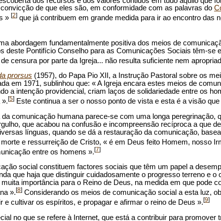
scoberta dos recursos e dos valores contidos em tudo aquilo que foi
 convicção de que eles são, em conformidade com as palavras do
Co
[
2
]
as »
que já contribuem em grande medida para ir ao encontro da
o uma abordagem fundamentalmente positiva dos meios de comunicaç
s deste Pontifício Conselho para as Comunicações Sociais têm-se e
de censura por parte da Igreja... não resulta suficiente nem apropriad
da prorsus
(1957), do Papa Pio XII, a Instrução Pastoral sobre os m
ada em 1971, sublinhou que: « A Igreja encara estes meios de comu
o a intenção providencial, criam laços de solidariedade entre os h
[
5
]
 ».
Este continua a ser o nosso ponto de vista e esta é a visão que
tória da comunicação humana parece-se com uma longa peregrinação, 
orgulho, que acabou na confusão e incompreensão recíproca a que de
diversas línguas, quando se dá a restauração da comunicação, base
 morte e ressurreição de Cristo, « é em Deus feito Homem, nosso Ir
[
7
]
municação entre os homens ».
ão social constituem factores sociais que têm um papel a desempe
inda que haja que distinguir cuidadosamente o progresso terreno e o
m muita importância para o Reino de Deus, na medida em que pode co
[
8
]
na ».
Considerando os meios de comunicação social a esta luz, o
[
9
]
 e cultivar os espíritos, e propagar e afirmar o reino de Deus ».
ecial no que se refere à Internet, que está a contribuir para promover