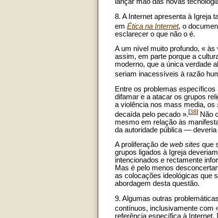
lançar mão das novas tecnologia
8. A Internet apresenta à Igrej
em
Ética na Internet
,
o document
esclarecer o que não o é.
A um nível muito profundo, « às
assim, em parte porque a cultu
moderno, que a única verdade ab
seriam inacessíveis à razão hum
Entre os problemas específicos 
difamar e a atacar os grupos rel
a violência nos mass media, os
[
38
]
decaída pelo pecado ».
Não ob
mesmo em relação às manifestaçõ
da autoridade pública — deveria 
A proliferação de
web sites
que 
grupos ligados à Igreja deveriam
intencionados e rectamente info
Mas é pelo menos desconcertante 
as colocações ideológicas que s
abordagem desta questão.
9. Algumas outras problemáticas
contínuos, inclusivamente com 
referência específica à Interne