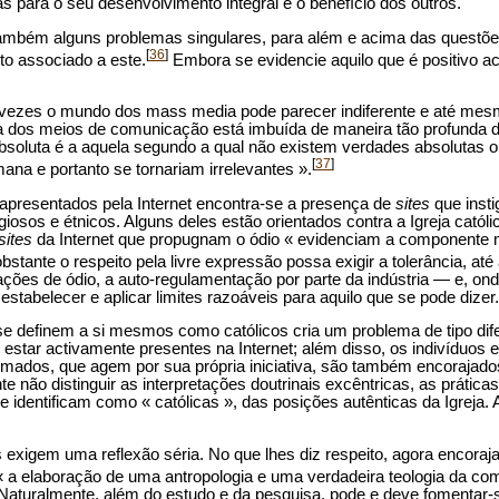
s para o seu desenvolvimento integral e o benefício dos outros.
a também alguns problemas singulares, para além e acima das questõe
[
36
]
o associado a este.
Embora se evidencie aquilo que é positivo ac
 vezes o mundo dos mass media pode parecer indiferente e até mesmo 
ra dos meios de comunicação está imbuída de maneira tão profunda d
soluta é a aquela segundo a qual não existem verdades absolutas ou
[
37
]
ana e portanto se tornariam irrelevantes ».
apresentados pela Internet encontra-se a presença de
sites
que inst
igiosos e étnicos. Alguns deles estão orientados contra a Igreja cató
sites
da Internet que propugnam o ódio « evidenciam a componente 
stante o respeito pela livre expressão possa exigir a tolerância, at
es de ódio, a auto-regulamentação por parte da indústria — e, onde
estabelecer e aplicar limites razoáveis para aquilo que se pode dizer.
se definem a si mesmos como católicos cria um problema de tipo di
 estar activamente presentes na Internet; além disso, os indivíduos 
rmados, que agem por sua própria iniciativa, são também encorajados
não distinguir as interpretações doutrinais excêntricas, as práticas
e identificam como « católicas », das posições autênticas da Igreja.
 exigem uma reflexão séria. No que lhes diz respeito, agora encoraj
« a elaboração de uma antropologia e uma verdadeira teologia da c
t. Naturalmente, além do estudo e da pesquisa, pode e deve fomentar