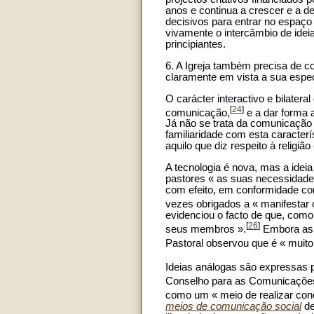
anos e continua a crescer e a d
decisivos para entrar no espaço
vivamente o intercâmbio de idei
principiantes.
6. A Igreja também precisa de c
claramente em vista a sua especi
O carácter interactivo e bilatera
[
24
]
comunicação,
e a dar forma
Já não se trata da comunicação
familiaridade com esta caracter
aquilo que diz respeito à religião 
A tecnologia é nova, mas a idei
pastores « as suas necessidades
com efeito, em conformidade co
vezes obrigados a « manifestar 
evidenciou o facto de que, como 
[
26
]
seus membros ».
Embora as v
Pastoral observou que é « muito 
Ideias análogas são expressas p
Conselho para as Comunicações
como um « meio de realizar con
meios de comunicação social
de