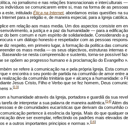
lítica, no jornalismo e nas relações transnacionais e interculturais
s indivíduos se comunicarem entre si, mas na forma de as pessoa
 este, intitulado
Ética na Internet
,
abordamos estas questões na su
ternet para a religião e, de maneira especial, para a Igreja católica
dúplice em relação aos mass media. Um dos aspectos consiste em en
 desenvolvimento, a justiça e a paz da humanidade — para a edificaçã
à luz do bem comum e num espírito de solidariedade. Considerando a 
 procura « um diálogo honesto e respeitador com as pessoas respons
diz respeito, em primeiro lugar, à formação da política das comuni
mpreender os mass media — os seus objectivos, estruturas internas
. Baseando-se nesta compreensão e sustento, torna-se possível faze
 que se opõem ao progresso humano e à proclamação do Evangelho »
 também se refere à comunicação na e pela própria Igreja. Esta com
orque « encontra o seu ponto de partida na comunhão de amor entre 
realização da comunhão trinitária que « alcança a humanidade: o Fi
ediante Jesus Cristo, Filho e Verbo que se fez homem, Deus comuni
[
13
]
mens ».
om a humanidade através da Igreja, portadora e guardiã da sua reve
[
14
]
 tarefa de interpretar a sua palavra de maneira autêntica.
Além dis
ssoas e de comunidades eucarísticas que derivam da comunhão co
 comunicação pertence à essência da Igreja. Mais do que qualquer ou
unicação deve ser exemplar, reflectindo os padrões mais elevados de 
[
16
]
os e a outros importantes princípios e normas ».