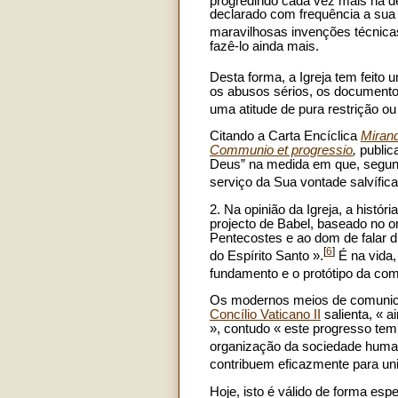
progredindo cada vez mais na de
declarado com frequência a sua
maravilhosas invenções técnic
fazê-lo ainda mais.
Desta forma, a Igreja tem feit
os abusos sérios, os documento
uma atitude de pura restrição ou 
Citando a Carta Encíclica
Miran
Communio et progressio
,
public
Deus” na medida em que, segund
serviço da Sua vontade salvífica
2. Na opinião da Igreja, a his
projecto de Babel, baseado no 
Pentecostes e ao dom de falar 
[
6
]
do Espírito Santo ».
É na vida,
fundamento e o protótipo da co
Os modernos meios de comunicaç
Concílio Vaticano II
salienta, « a
», contudo « este progresso te
organização da sociedade huma
contribuem eficazmente para unir
Hoje, isto é válido de forma esp