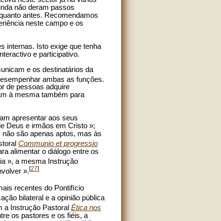
 ainda não deram passos
zer quanto antes. Recomendamos
periência neste campo e os
 internas. Isto exige que tenha
eractivo e participativo.
omunicam e os destinatários da
 desempenhar ambas as funções.
or de pessoas adquire
corram à mesma também para
iam apresentar aos seus
de Deus e irmãos em Cristo »;
s não são apenas aptos, mas às
storal
Communio et progressio
ra alimentar o diálogo entre os
ria », a mesma Instrução
[
27
]
volver ».
s recentes do Pontifício
ão bilateral e a opinião pública
 a Instrução Pastoral
Ética nos
re os pastores e os fiéis, a