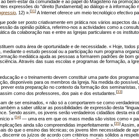
l ao bem-estar da comunidade e ao papel do Magistério na promoção
es expressões do “direito [fundamental] ao diálogo e à informação no
[
31
]
gressio
,
12) ».
A Internet oferece um meio tecnológico efectivo pa
que pode ser posto criativamente em prática nos vários aspectos da 
essão da opinião pública, referimo-nos a actividades como a consulta
ica da colaboração nas e entre as Igrejas particulares e os institutos 
stituem outra área de oportunidade e de necessidade. « Hoje, todos
 mediante o estudo pessoal ou a participação num programa organi
formação mediática ajuda as pessoas a formarem padrões de bom gos
ciência. Através das suas escolas e programas de formação, a Igr
 a educação e o treinamento devem constituir uma parte dos progra
ção, disponíveis para os membros da Igreja. Na medida do possível,
rever esta preparação no contexto da formação dos seminaristas, s
[
33
]
 assim como dos professores, dos pais e dos estudantes.
sam de ser ensinados, « não só a comportarem-se como verdadeiros c
ambém a saber utilizar as possibilidades de expressão desta “lingua
e. Sendo assim, os jovens serão verdadeiros cidadãos desta era d
[
34
]
nício »
— uma era em que os mass media são vistos como « par
[
35
]
implicações ainda são compreendidas imperfeitamente ».
Assim, a
mais do que o ensino das técnicas; os jovens têm necessidade de ap
discernir os juízos de acordo com critérios morais sólidos a respei