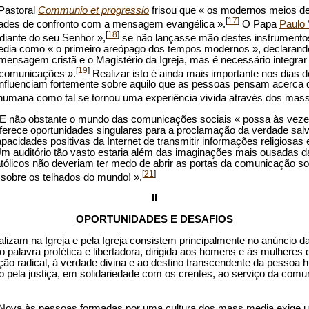
 Pastoral
Communio et progressio
frisou que « os modernos meios d
[
17
]
dades de confronto com a mensagem evangélica ».
O Papa
Paulo 
[
18
]
a diante do seu Senhor »,
se não lançasse mão destes instrumento
dia como « o primeiro areópago dos tempos modernos », declarando 
 a mensagem cristã e o Magistério da Igreja, mas é necessário integ
[
19
]
s comunicações ».
Realizar isto é ainda mais importante nos dias 
influenciam fortemente sobre aquilo que as pessoas pensam acerca
 humana como tal se tornou uma experiência vivida através dos mas
et. E não obstante o mundo das comunicações sociais « possa às vez
rece oportunidades singulares para a proclamação da verdade salvífi
acidades positivas da Internet de transmitir informações religiosa
. Um auditório tão vasto estaria além das imaginações mais ousadas
tólicos não deveriam ter medo de abrir as portas da comunicação soci
[
21
]
sobre os telhados do mundo! ».
II
OPORTUNIDADES E DESAFIOS
lizam na Igreja e pela Igreja consistem principalmente no anúncio d
palavra profética e libertadora, dirigida aos homens e às mulheres
ão radical, à verdade divina e ao destino transcendente da pessoa h
o pela justiça, em solidariedade com os crentes, ao serviço da com
Nova às pessoas formadas por uma cultura dos mass media exige 