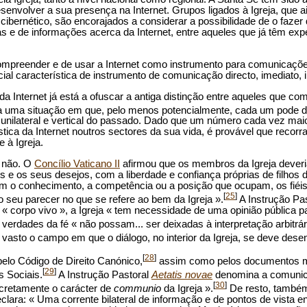
esenvolver a sua presença na Internet. Grupos ligados à Igreja, que
 cibernético, são encorajados a considerar a possibilidade de o fa
as e de informações acerca da Internet, entre aqueles que já têm ex
ompreender e de usar a Internet como instrumento para comunicações
al característica de instrumento de comunicação directo, imediato, int
l da Internet já está a ofuscar a antiga distinção entre aqueles que c
 a uma situação em que, pelo menos potencialmente, cada um pode
 unilateral e vertical do passado. Dado que um número cada vez mai
ística da Internet noutros sectores da sua vida, é provável que re
e à Igreja.
a não. O
Concílio Vaticano II
afirmou que os membros da Igreja dever
 e os seus desejos, com a liberdade e confiança próprias de filhos 
m o conhecimento, a competência ou a posição que ocupam, os fiéi
[
25
]
o seu parecer no que se refere ao bem da Igreja ».
A Instrução Pa
« corpo vivo », a Igreja « tem necessidade de uma opinião pública pa
erdades da fé « não possam... ser deixadas à interpretação arbitrá
vasto o campo em que o diálogo, no interior da Igreja, se deve desen
[
28
]
elo Código de Direito Canónico,
assim como pelos documentos mai
[
29
]
 Sociais.
A Instrução Pastoral
Aetatis novae
denomina a comunicaç
[
30
]
cretamente o carácter de
communio
da Igreja ».
De resto, também
clara: « Uma corrente bilateral de informação e de pontos de vista ent