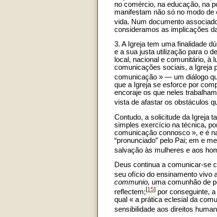
no comércio, na educação, na po
manifestam não só no modo de o
vida. Num documento associado a
consideramos as implicações da In
3. A Igreja tem uma finalidade 
e a sua justa utilização para o
local, nacional e comunitário, 
comunicações sociais, a Igreja
comunicação » — um diálogo que 
que a Igreja se esforce por co
encoraje os que neles trabalham
vista de afastar os obstáculos
Contudo, a solicitude da Igreja
simples exercício na técnica, p
comunicação connosco », e é na 
“pronunciado” pelo Pai; em e m
salvação às mulheres e aos ho
Deus continua a comunicar-se c
seu ofício do ensinamento vivo a
communio,
uma comunhão de pe
[
15
]
reflectem;
por conseguinte, a
qual « a prática eclesial da com
sensibilidade aos direitos human