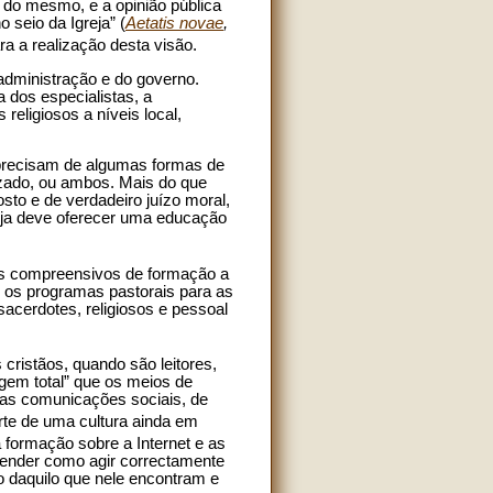
 do mesmo, e a opinião pública
 seio da Igreja” (
Aetatis novae
,
ra a realização desta visão.
administração e do governo.
 dos especialistas, a
religiosos a níveis local,
 precisam de algumas formas de
zado, ou ambos. Mais do que
to e de verdadeiro juízo moral,
eja deve oferecer uma educação
mas compreensivos de formação a
 os programas pastorais para as
acerdotes, religiosos e pessoal
ristãos, quando são leitores,
gem total” que os meios de
as comunicações sociais, de
te de uma cultura ainda em
 formação sobre a Internet e as
render como agir correctamente
to daquilo que nele encontram e