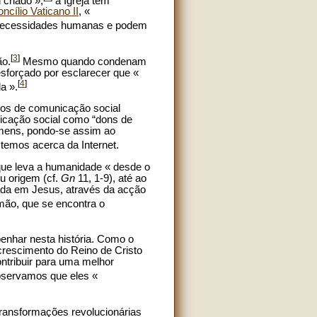
 criado »,
a Igreja tem
ncílio Vaticano II
, «
s necessidades humanas e podem
[
3
]
ão.
Mesmo quando condenam
sforçado por esclarecer que «
[
4
]
a ».
eios de comunicação social
nicação social como “dons de
omens, pondo-se assim ao
 temos acerca da Internet.
que leva a humanidade « desde o
u origem (cf.
Gn
11, 1-9), até ao
ada em Jesus, através da acção
mão, que se encontra o
nhar nesta história. Como o
 crescimento do Reino de Cristo
ntribuir para uma melhor
bservamos que eles «
 transformações revolucionárias