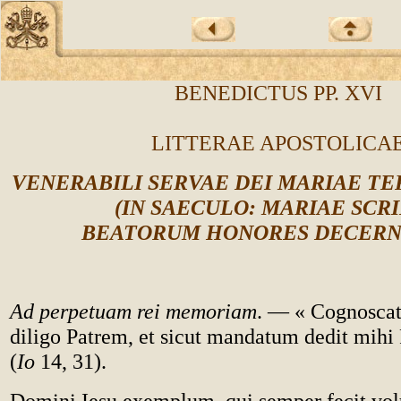
BENEDICTUS PP. XVI
LITTERAE APOSTOLICA
VENERABILI SERVAE DEI MARIAE TER
(IN SAECULO: MARIAE SCRI
BEATORUM HONORES DECER
Ad perpetuam rei memoriam
. — « Cognosca
diligo Patrem, et sicut mandatum dedit mihi P
(
Io
14, 31).
Domini Iesu exemplum, qui semper fecit vol