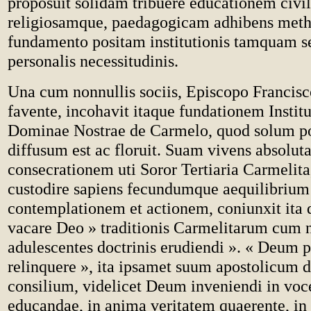
proposuit solidam tribuere educationem civ
religiosamque, paedagogicam adhibens met
fundamento positam institutionis tamquam se
personalis necessitudinis.
Una cum nonnullis sociis, Episcopo Francisc
favente, incohavit itaque fundationem Instit
Dominae Nostrae de Carmelo, quod solum p
diffusum est ac floruit. Suam vivens absolu
consecrationem uti Soror Tertiaria Carmelita
custodire sapiens fecundumque aequilibrium 
contemplationem et actionem, coniunxit ita 
vacare Deo » traditionis Carmelitarum cum n
adulescentes doctrinis erudiendi ». « Deum 
relinquere », ita ipsamet suum apostolicum d
consilium, videlicet Deum inveniendi in voc
educandae, in anima veritatem quaerente, in