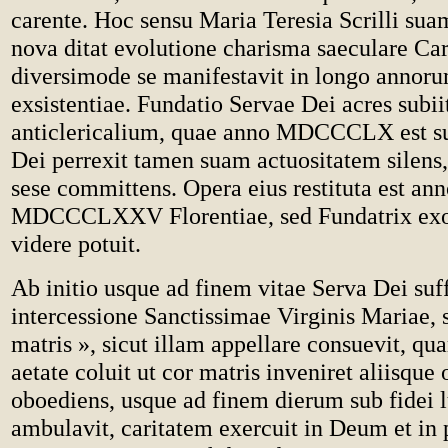
carente. Hoc sensu Maria Teresia Scrilli su
nova ditat evolutione charisma saeculare Ca
diversimode se manifestavit in longo annoru
exsistentiae. Fundatio Servae Dei acres subi
anticlericalium, quae anno MDCCCLX est su
Dei perrexit tamen suam actuositatem silens,
sese committens. Opera eius restituta est an
MDCCCLXXV Florentiae, sed Fundatrix exo
videre potuit.
Ab initio usque ad finem vitae Serva Dei suff
intercessione Sanctissimae Virginis Mariae, 
matris », sicut illam appellare consuevit, qu
aetate coluit ut cor matris inveniret aliisque
oboediens, usque ad finem dierum sub fidei 
ambulavit, caritatem exercuit in Deum et in