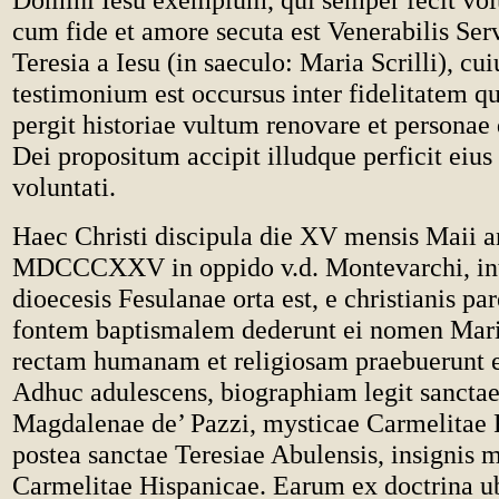
cum fide et amore secuta est Venerabilis Se
Teresia a Iesu (in saeculo: Maria Scrilli), cuiu
testimonium est occursus inter fidelitatem 
pergit historiae vultum renovare et personae
Dei propositum accipit illudque perficit eiu
voluntati.
Haec Christi discipula die XV mensis Maii 
MDCCCXXV in oppido v.d. Montevarchi, int
dioecesis Fesulanae orta est, e christianis pa
fontem baptismalem dederunt ei nomen Mar
rectam humanam et religiosam praebuerunt 
Adhuc adulescens, biographiam legit sancta
Magdalenae de’ Pazzi, mysticae Carmelitae F
postea sanctae Teresiae Abulensis, insignis 
Carmelitae Hispanicae. Earum ex doctrina u