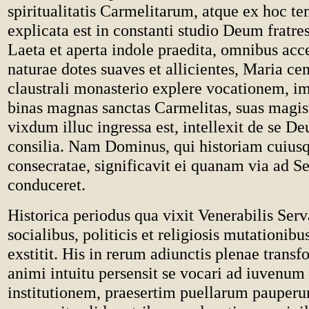
spiritualitatis Carmelitarum, atque ex hoc te
explicata est in constanti studio Deum fratre
Laeta et aperta indole praedita, omnibus acc
naturae dotes suaves et allicientes, Maria ce
claustrali monasterio explere vocationem, im
binas magnas sanctas Carmelitas, suas magis
vixdum illuc ingressa est, intellexit de se D
consilia. Nam Dominus, qui historiam cuius
consecratae, significavit ei quanam via ad S
conduceret.
Historica periodus qua vixit Venerabilis Ser
socialibus, politicis et religiosis mutationib
exstitit. His in rerum adiunctis plenae transf
animi intuitu persensit se vocari ad iuvenu
institutionem, praesertim puellarum pauperu