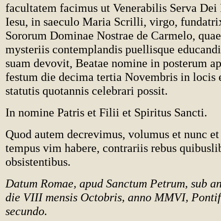
facultatem facimus ut Venerabilis Serva Dei
Iesu, in saeculo Maria Scrilli, virgo, fundatrix
Sororum Dominae Nostrae de Carmelo, quae 
mysteriis contemplandis puellisque educand
suam devovit, Beatae nomine in posterum app
festum die decima tertia Novembris in locis 
statutis quotannis celebrari possit.
In nomine Patris et Filii et Spiritus Sancti.
Quod autem decrevimus, volumus et nunc et
tempus vim habere, contrariis rebus quibusli
obsistentibus.
Datum Romae, apud Sanctum Petrum, sub anu
die VIII mensis Octobris, anno MMVI, Pontif
secundo.