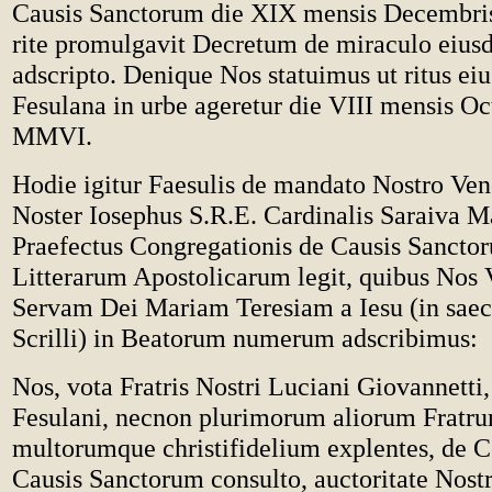
Causis Sanctorum die XIX mensis Decemb
rite promulgavit Decretum de miraculo eiusd
adscripto. Denique Nos statuimus ut ritus eiu
Fesulana in urbe ageretur die VIII mensis Oc
MMVI.
Hodie igitur Faesulis de mandato Nostro Vene
Noster Iosephus S.R.E. Cardinalis Saraiva Ma
Praefectus Congregationis de Causis Sancto
Litterarum Apostolicarum legit, quibus Nos
Servam Dei Mariam Teresiam a Iesu (in sae
Scrilli) in Beatorum numerum adscribimus:
Nos, vota Fratris Nostri Luciani Giovannetti
Fesulani, necnon plurimorum aliorum Fratru
multorumque christifidelium explentes, de C
Causis Sanctorum consulto, auctoritate Nost