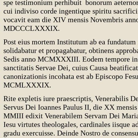
spe testimonium perhibuit bonorum aetern
cui indiviso corde ingentique spiritu sacrifici
vocavit eam die XIV mensis Novembris ann
MDCCCLXXXIX.
Post eius mortem Institutum ab ea fundatum 
solidabatur et propagabatur, obtinens appro
Sedis anno MCMXXXIII. Eodem tempore inc
sanctitatis Servae Dei, cuius Causa beatificat
canonizationis incohata est ab Episcopo Fes
MCMLXXXIX.
Rite expletis iure praescriptis, Venerabilis D
Servus Dei Ioannes Paulus II, die XX mensi
MMIII edixit Venerabilem Servam Dei Mari
Iesu virtutes theologales, cardinales iisque 
gradu exercuisse. Deinde Nostro de consens