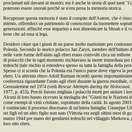
proclamati tali davanti al mondo; ma è anche la storia di quei tanti "Gi
poterono essere onorati perché se n'era persa la memoria storica.
Recuperare questa memoria è stato il compito dell'Autore, che è riusci
intento, offrendoci un patrimonio di conoscenze da trasmettere sopratt
generazioni: affinché esse imparino a non dimenticare la Shoah e il v
bene che ad essa si lega.
Desidero citare qui i giusti di un paese molto martoriato per contrastan
Polonia. Secondo lo storico polacco Jan Zaryn, membro dell'Istituto
nelle varie forme dell'aiuto agli ebrei erano coinvolti circa un milion
di polacchi che in ogni momento rischiavano la morte immediata per
tedeschi (tale rischio si estendeva spesso su tutta la famiglia della per
Spesso ci si scorda che la Polonia era l'unico paese dove vigeva la pen
ebrei. Un attivista ebreo Adolf Barman ricordò questo importantissimo
conferenza riguardante l'aiuto agli ebrei durante la guerra mondiale, ch
Gerusalemme nel 1974 (vedi
Rescue Attempts during the Holocaust
,
1977, p. 453). Perciò furono migliaia i polacchi morti per aiutare i lo
Alcuni di loro hanno ricevuto la medaglia dei "Giusti tra le Nazioni d
come esempi di virtù cristiane, soprattutto della carità. In agosto 200
è cominciato il processo diocesano di un'intera famiglia: Giuseppe Ul
sei figli ed un altro figlio non nato (Vittoria era negli ultimi mesi di gr
marzo 1944 per mano dei gendarmi tedeschi nel villaggio Markowa, p
loro otto ebrei.