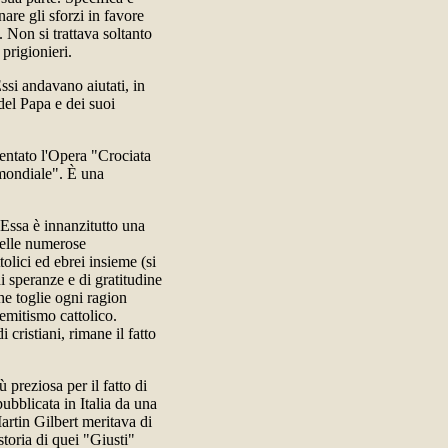
nare gli sforzi in favore
. Non si trattava soltanto
 prigionieri.
Essi andavano aiutati, in
del Papa e dei suoi
ntato l'Opera "Crociata
 mondiale". È una
. Essa è innanzitutto una
nelle numerose
olici ed ebrei insieme (si
i speranze e di gratitudine
che toglie ogni ragion
semitismo cattolico.
cristiani, rimane il fatto
 preziosa per il fatto di
ubblicata in Italia da una
Martin Gilbert meritava di
toria di quei "Giusti"