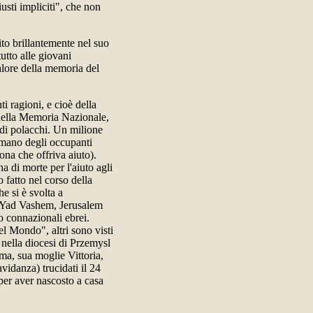
usti impliciti", che non
to brillantemente nel suo
utto alle giovani
alore della memoria del
ti ragioni, e cioè della
 della Memoria Nazionale,
e di polacchi. Un milione
 mano degli occupanti
sona che offriva aiuto).
a di morte per l'aiuto agli
 fatto nel corso della
e si è svolta a
 Yad Vashem, Jerusalem
ro connazionali ebrei.
el Mondo", altri sono visti
3 nella diocesi di Przemysl
ma, sua moglie Vittoria,
avidanza) trucidati il 24
er aver nascosto a casa