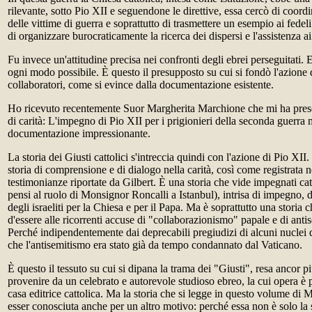
rilevante, sotto Pio XII e seguendone le direttive, essa cercò di coordi
delle vittime di guerra e soprattutto di trasmettere un esempio ai fedeli
di organizzare burocraticamente la ricerca dei dispersi e l'assistenza ai
Fu invece un'attitudine precisa nei confronti degli ebrei perseguitati. 
ogni modo possibile. È questo il presupposto su cui si fondò l'azione 
collaboratori, come si evince dalla documentazione esistente.
Ho ricevuto recentemente Suor Margherita Marchione che mi ha prese
di carità: L'impegno di Pio XII per i prigionieri della seconda guerra
documentazione impressionante.
La storia dei Giusti cattolici s'intreccia quindi con l'azione di Pio XII
storia di comprensione e di dialogo nella carità, così come registrata 
testimonianze riportate da Gilbert. È una storia che vide impegnati catt
pensi al ruolo di Monsignor Roncalli a Istanbul), intrisa di impegno, d
degli israeliti per la Chiesa e per il Papa. Ma è soprattutto una storia 
d'essere alle ricorrenti accuse di "collaborazionismo" papale e di anti
Perché indipendentemente dai deprecabili pregiudizi di alcuni nuclei di 
che l'antisemitismo era stato già da tempo condannato dal Vaticano.
È questo il tessuto su cui si dipana la trama dei "Giusti", resa ancor più
provenire da un celebrato e autorevole studioso ebreo, la cui opera è p
casa editrice cattolica. Ma la storia che si legge in questo volume di 
esser conosciuta anche per un altro motivo: perché essa non è solo la s