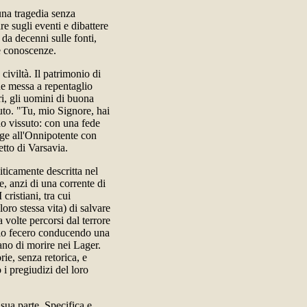
una tragedia senza
re sugli eventi e dibattere
 da decenni sulle fonti,
e conoscenze.
iviltà. Il patrimonio di
he messa a repentaglio
ri, gli uomini di buona
to. "Tu, mio Signore, hai
no vissuto: con una fede
olge all'Onnipotente con
etto di Varsavia.
iticamente descritta nel
e, anzi di una corrente di
cristiani, tra cui
oro stessa vita) di salvare
 volte percorsi dal terrore
e lo fecero conducendo una
vano di morire nei Lager.
ie, senza retorica, e
i pregiudizi del loro
 sua parte. Specifica e