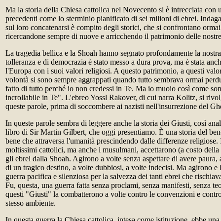
Ma la storia della Chiesa cattolica nel Novecento si è intrecciata con 
precedenti come lo sterminio pianificato di sei milioni di ebrei. Indaga
sul loro concatenarsi è compito degli storici, che si confrontano ormai
ricercandone sempre di nuove e arricchendo il patrimonio delle nostr
La tragedia bellica e la Shoah hanno segnato profondamente la nostra c
tolleranza e di democrazia è stato messo a dura prova, ma è stata anc
l'Europa con i suoi valori religiosi. A questo patrimonio, a questi valo
volontà si sono sempre aggrappati quando tutto sembrava ormai perdu
fatto di tutto perché io non credessi in Te. Ma io muoio così come so
incrollabile in Te". L'ebreo Yossl Rakover, di cui narra Kolitz, si riv
queste parole, prima di soccombere ai nazisti nell'insurrezione del Gh
In queste parole sembra di leggere anche la storia dei Giusti, così anal
libro di Sir Martin Gilbert, che oggi presentiamo. È una storia del ben
bene che attraversa l'umanità prescindendo dalle differenze religiose. I 
moltissimi cattolici, ma anche i musulmani, accettarono (a costo della l
gli ebrei dalla Shoah. Agirono a volte senza aspettare di avere paura, a
di un tragico destino, a volte dubbiosi, a volte indecisi. Ma agirono 
guerra pacifica e silenziosa per la salvezza dei tanti ebrei che rischia
Fu, questa, una guerra fatta senza proclami, senza manifesti, senza teor
questi "Giusti" la combatterono a volte contro le convenzioni e contro 
stesso ambiente.
In questa guerra la Chiesa cattolica, intesa come istituzione, ebbe una