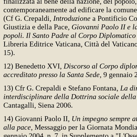
finalizzata al bene della nazione, del popolo,
contemporaneamente ad edificare la comune
(Cf G. Crepaldi,
Introduzione
a Pontificio Co
Giustizia e della Pace,
Giovanni Paolo II e l
popoli. Il Santo Padre al Corpo Diplomatico
Libreria Editrice Vaticana, Città del Vatican
15).
12) Benedetto XVI,
Discorso al Corpo diplo
accreditato presso la Santa Sede
, 9 gennaio 2
13) Cfr G. Crepaldi e Stefano Fontana,
La di
interdisciplinare della Dottrina sociale dell
Cantagalli, Siena 2006.
14) Giovanni Paolo II,
Un impegno sempre at
alla pace
, Messaggio per la Giornata Mondia
gennaio 2004, n. 7, in Supplemento a "L'Oss