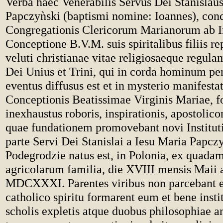
Verba haec Venerabilis Servus Dei Stanislaus
Papczy
ǹ
ski (baptismi nomine: Ioannes), cond
Congregationis Clericorum Marianorum ab 
Conceptione B.V.M. suis spiritalibus filiis re
veluti christianae vitae religiosaeque regula
Dei Unius et Trini, qui in corda hominum pe
eventus diffusus est et in mysterio manifest
Conceptionis Beatissimae Virginis Mariae, fo
inexhaustus roboris, inspirationis, apostoli
quae fundationem promovebant novi Instituti 
parte Servi Dei Stanislai a Iesu Maria Papcz
Podegrodzie natus est, in Polonia, ex quada
agricolarum familia, die XVIII mensis Maii
MDCXXXI. Parentes viribus non parcebant et
catholico spiritu formarent eum et bene insti
scholis expletis atque duobus philosophiae ann