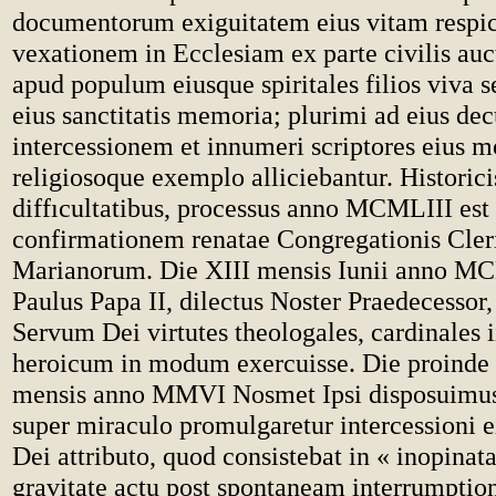
documentorum exiguitatem eius vitam respi
vexationem in Ecclesiam ex parte civilis auc
apud populum eiusque spiritales filios viva
eius sanctitatis memoria; plurimi ad eius de
intercessionem et innumeri scriptores eius m
religiosoque exemplo alliciebantur. Historici
diffıcultatibus, processus anno MCMLIII est
confirmationem renatae Congregationis Cle
Marianorum. Die XIII mensis Iunii anno M
Paulus Papa II, dilectus Noster Praedecessor,
Servum Dei virtutes theologales, cardinales 
heroicum in modum exercuisse. Die proind
mensis anno MMVI Nosmet Ipsi disposuimu
super miraculo promulgaretur intercessioni 
Dei attributo, quod consistebat in « inopinat
gravitate actu post spontaneam interrumpti