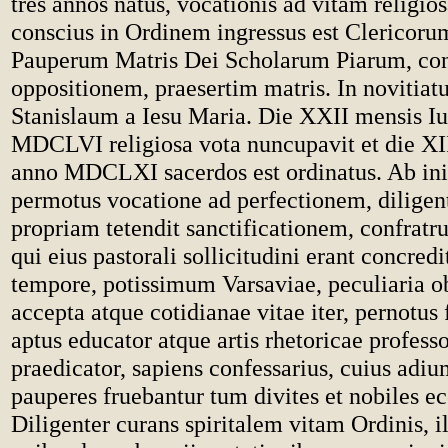
tres annos natus, vocationis ad vitam religi
conscius in Ordinem ingressus est Clericor
Pauperum Matris Dei Scholarum Piarum, co
oppositionem, praesertim matris. In novitia
Stanislaum a Iesu Maria. Die XXII mensis Iu
MDCLVI religiosa vota nuncupavit et die XI
anno MDCLXI sacerdos est ordinatus. Ab ini
permotus vocatione ad perfectionem, diligen
propriam tetendit sanctificationem, confratr
qui eius pastorali sollicitudini erant concredi
tempore, potissimum Varsaviae, peculiaria 
accepta atque cotidianae vitae iter, pernotus 
aptus educator atque artis rhetoricae professo
praedicator, sapiens confessarius, cuius adi
pauperes fruebantur tum divites et nobiles ecc
Diligenter curans spiritalem vitam Ordinis, i