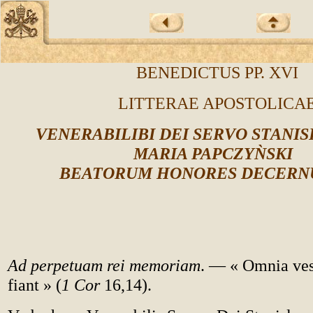
BENEDICTUS PP. XVI
LITTERAE APOSTOLICA
VENERABILIBI DEI SERVO STANIS
MARIA
PAPCZY
Ǹ
SKI
BEATORUM HONORES DECERN
Ad perpetuam rei memoriam
. — « Omnia vest
fiant » (
1 Cor
16,14).