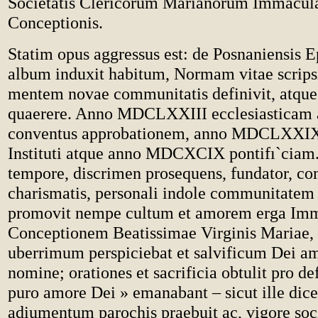
Societatis Clericorum Marianorum Immacul
Conceptionis.
Statim opus aggressus est: de Posnaniensis 
album induxit habitum, Normam vitae scripsi
mentem novae communitatis definivit, atque 
quaerere. Anno MDCLXXIII ecclesiasticam a
conventus approbationem, anno MDCLXXIX
Instituti atque anno MDCXCIX pontifı`cia
tempore, discrimen prosequens, fundator, con
charismatis, personali indole communitatem 
promovit nempe cultum et amorem erga Im
Conceptionem Beatissimae Virginis Mariae, 
uberrimum perspiciebat et salvificum Dei a
nomine; orationes et sacrificia obtulit pro de
puro amore Dei » emanabant – sicut ille dice
adiumentum parochis praebuit ac, vigore soci