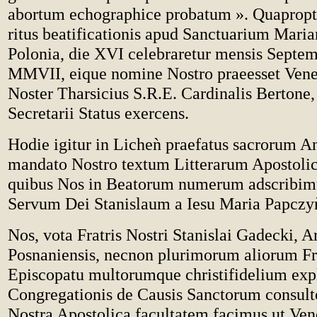
abortum echographice probatum ». Quapropt
ritus beatificationis apud Sanctuarium Mar
Polonia, die XVI celebraretur mensis Septem
MMVII, eique nomine Nostro praeesset Vener
Noster Tharsicius S.R.E. Cardinalis Bertone
Secretarii Status exercens.
Hodie igitur in Liche
ǹ
praefatus sacrorum An
mandato Nostro textum Litterarum Apostolic
quibus Nos in Beatorum numerum adscribim
Servum Dei Stanislaum a Iesu Maria Papczy
Nos, vota Fratris Nostri Stanislai Gadecki, A
Posnaniensis, necnon plurimorum aliorum Fr
Episcopatu multorumque christifidelium expl
Congregationis de Causis Sanctorum consulto
Nostra Apostolica facultatem facimus ut Ven