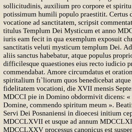
sollicitudinis, auxilium pro corpore et spiritu
potissimum humili populo praestitit. Certus 
vocatione ad sanctitatem, scripsit commenta
titulus Templum Dei Mysticum et anno MD
iuris eam fecit in qua exemplum exposuit chr
sanctitatis veluti mysticum templum Dei. A
aliis sanctus habebatur, atque populus propri
difficilesque quaestiones eius recto iudicio 
commendabat. Amore circumdatus et oratio
spiritalium fı`liorum quos benedicebat atque
fidelitatem vocationi, die XVII mensis Sept
MDCCI pie in Domino obdormivit dicens: « 
Domine, commendo spiritum meum ». Beatifi
Servi Dei Posnaniensi in dioecesi initium ce
MDCCLXVII et usque ad annum MDCCLXIX 
MDCCLXXV processus canonicus est suspen