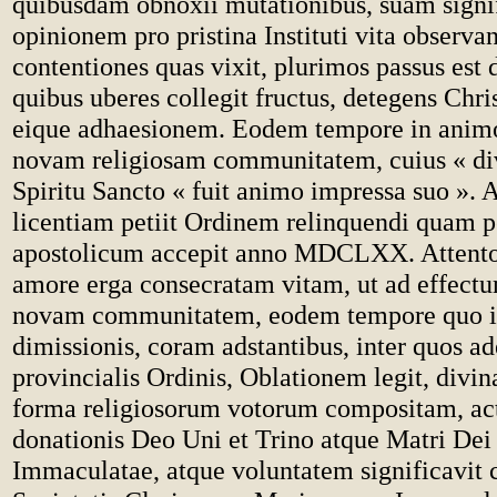
quibusdam obnoxii mutationibus, suam signif
opinionem pro pristina Instituti vita observa
contentiones quas vixit, plurimos passus est 
quibus uberes collegit fructus, detegens Chri
eique adhaesionem. Eodem tempore in animo
novam religiosam communitatem, cuius « div
Spiritu Sancto « fuit animo impressa suo 
licentiam petiit Ordinem relinquendi quam p
apostolicum accepit anno MDCLXX. Attent
amore erga consecratam vitam, ut ad effect
novam communitatem, eodem tempore quo i
dimissionis, coram adstantibus, inter quos ad
provincialis Ordinis, Oblationem legit, divina
forma religiosorum votorum compositam, ac
donationis Deo Uni et Trino atque Matri Dei
Immaculatae, atque voluntatem significavit