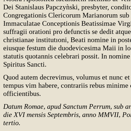
Dei Stanislaus Papczy
ǹ
ski, presbyter, condit
Congregationis Clericorum Marianorum sub t
Immaculatae Conceptionis Beatissimae Virgi
suffragii orationi pro defunctis se dedit atqu
christianae institutıoni, Beati nomine in pos
eiusque festum die duodevicesima Maii in lo
statutis quotannis celebrari possit. In nomine P
Spiritus Sancti.
Quod autem decrevimus, volumus et nunc et
tempus vim habere, contrariis rebus minime 
officientibus.
Datum Romae, apud Sanctum Perrum, sub anu
die XVI mensis Septembris, anno MMVII, Pon
tertio.