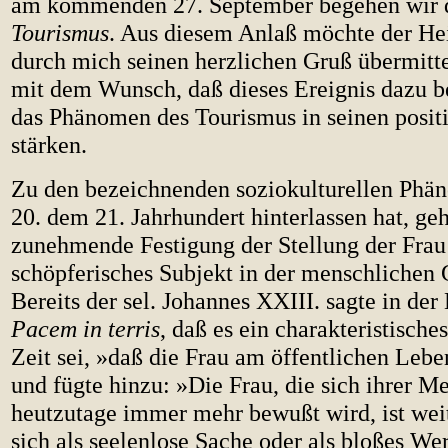
am kommenden 27. September begehen wir
Tourismus
. Aus diesem Anlaß möchte der Hei
durch mich seinen herzlichen Gruß übermit
mit dem Wunsch, daß dieses Ereignis dazu b
das Phänomen des Tourismus in seinen posit
stärken.
Zu den bezeichnenden soziokulturellen Phän
20. dem 21. Jahrhundert hinterlassen hat, geh
zunehmende Festigung der Stellung der Frau
schöpferisches Subjekt in der menschlichen 
Bereits der sel. Johannes XXIII. sagte in der
Pacem in terris
, daß es ein charakteristische
Zeit sei, »daß die Frau am öffentlichen Lebe
und fügte hinzu: »Die Frau, die sich ihrer 
heutzutage immer mehr bewußt wird, ist weit
sich als seelenlose Sache oder als bloßes W