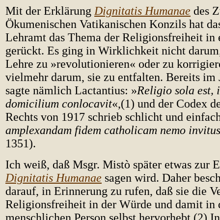
Mit der Erklärung
Dignitatis Humanae
des Z
Ökumenischen Vatikanischen Konzils hat das
Lehramt das Thema der Religionsfreiheit in 
gerückt. Es ging in Wirklichkeit nicht darum
Lehre zu »revolutionieren« oder zu korrigier
vielmehr darum, sie zu entfalten. Bereits im 
sagte nämlich Lactantius: »
Religio sola est, 
domicilium conlocavit
«,(1) und der Codex d
Rechts von 1917 schrieb schlicht und einfach
amplexandam fidem catholicam nemo invitus
1351).
Ich weiß, daß Msgr. Mistò später etwas zur 
Dignitatis Humanae
sagen wird. Daher besc
darauf, in Erinnerung zu rufen, daß sie die 
Religionsfreiheit in der Würde und damit in 
menschlichen Person selbst hervorhebt.(2) In