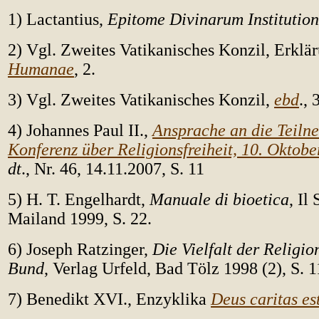
1) Lactantius,
Epitome Divinarum Institutio
2) Vgl. Zweites Vatikanisches Konzil, Erklä
Humanae
, 2.
3) Vgl. Zweites Vatikanisches Konzil,
ebd
., 
4) Johannes Paul II.,
Ansprache an die Teiln
Konferenz über Religionsfreiheit, 10. Oktobe
dt
., Nr. 46, 14.11.2007, S. 11
5) H. T. Engelhardt,
Manuale di bioetica
, Il
Mailand 1999, S. 22.
6) Joseph Ratzinger,
Die Vielfalt der Religi
Bund
, Verlag Urfeld, Bad Tölz 1998 (2), S. 
7) Benedikt XVI., Enzyklika
Deus caritas es