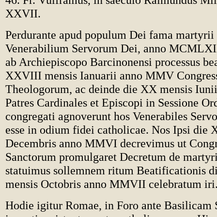
XXVII.
Perdurante apud populum Dei fama martyrii
Venerabilium Servorum Dei, anno MCMLXIX
ab Archiepiscopo Barcinonensi processus beat
XXVIII mensis Ianuarii anno MMV Congress
Theologorum, ac deinde die XX mensis Iun
Patres Cardinales et Episcopi in Sessione Or
congregati agnoverunt hos Venerabiles Servo
esse in odium fidei catholicae. Nos Ipsi die
Decembris anno MMVI decrevimus ut Congre
Sanctorum promulgaret Decretum de martyri
statuimus sollemnem ritum Beatificationis 
mensis Octobris anno MMVII celebratum iri
Hodie igitur Romae, in Foro ante Basilicam S