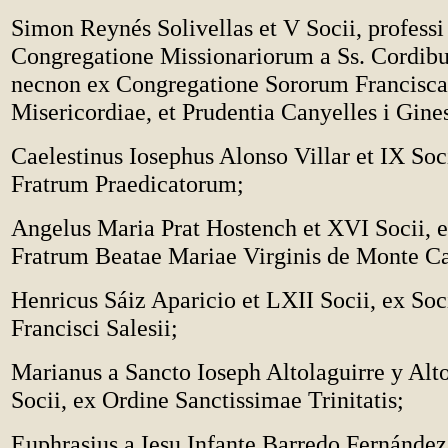
Simon Reynés Solivellas et V Socii, professi
Congregatione Missionariorum a Ss. Cordibu
necnon ex Congregatione Sororum Francisca
Misericordiae, et Prudentia Canyelles i Gines
Caelestinus Iosephus Alonso Villar et IX Soc
Fratrum Praedicatorum;
Angelus Maria Prat Hostench et XVI Socii, 
Fratrum Beatae Mariae Virginis de Monte C
Henricus Sáiz Aparicio et LXII Socii, ex Soc
Francisci Salesii;
Marianus a Sancto Ioseph Altolaguirre y Alto
Socii, ex Ordine Sanctissimae Trinitatis;
Euphrasius a Iesu Infante Barredo Fernández