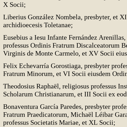
X Socii;
Liberius González Nombela, presbyter, et XII
archidioecesis Toletanae;
Eusebius a Iesu Infante Fernández Arenillas,
professus Ordinis Fratrum Discalceatorum B
Virginis de Monte Carmelo, et XV Socii eiu
Felix Echevarría Gorostiaga, presbyter profe
Fratrum Minorum, et VI Socii eiusdem Ordin
Theodosius Raphaël, religiosus professus Ins
Scholarum Christianarum, et III Socii ex eod
Bonaventura García Paredes, presbyter profe
Fratrum Praedicatorum, Michaël Léibar Gara
professus Societatis Mariae, et XL Socii;