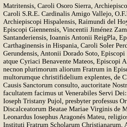
Matritensis, Caroli Osoro Sierra, Archiepisc
Caroli S.R.E. Cardinalis Amigo Vallejo, O.F
Archiepiscopi Hispalensis, Raimundi del Ho
Episcopi Giennensis, Vincentii Jiménez Zam
Santanderiensis, Ioannis Antonii ReigPla, Ep
Carthaginensis in Hispania, Caroli Soler Per
Gerundensis, Antonii Dorado Soto, Episcopi 
atque Cyriaci Benavente Mateos, Episcopi Al
necnon plurimorum aliorum Fratrum in Epis
multorumque christifidelium explentes, de C
Causis Sanctorum consulto, auctoritate Nost
facultatem facimus ut Venerabiles Servi Dei
Ioseph Tristany Pujol, presbyter professus O
Discalceatorum Beatae Mariae Virginis de 
Leonardus Iosephus Aragonés Mateu, religio
Instituti Fratrum Scholarum Christianarum, 