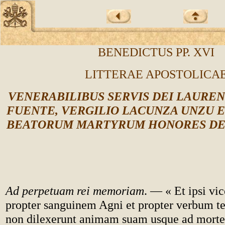
BENEDICTUS PP. XVI
LITTERAE APOSTOLICA
VENERABILIBUS SERVIS DEI LAURE
FUENTE, VERGILIO LACUNZA UNZU ET
BEATORUM MARTYRUM HONORES D
Ad perpetuam rei memoriam
. — « Et ipsi vi
propter sanguinem Agni et propter verbum tes
non dilexerunt animam suam usque ad mort