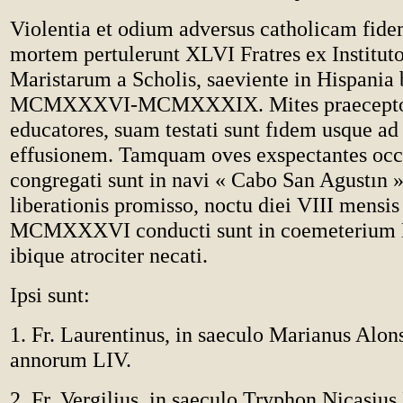
Violentia et odium adversus catholicam fid
mortem pertulerunt XLVI Fratres ex Institut
Maristarum a Scholis, saeviente in Hispania b
MCMXXXVI-MCMXXXIX. Mites praeceptor
educatores, suam testati sunt fıdem usque ad
effusionem. Tamquam oves exspectantes oc
congregati sunt in navi « Cabo San Agustın »;
liberationis promisso, noctu diei VIII mensi
MCMXXXVI conducti sunt in coemeterium 
ibique atrociter necati.
Ipsi sunt:
1. Fr. Laurentinus, in saeculo Marianus Alon
annorum LIV.
2. Fr. Vergilius, in saeculo Tryphon Nicasiu