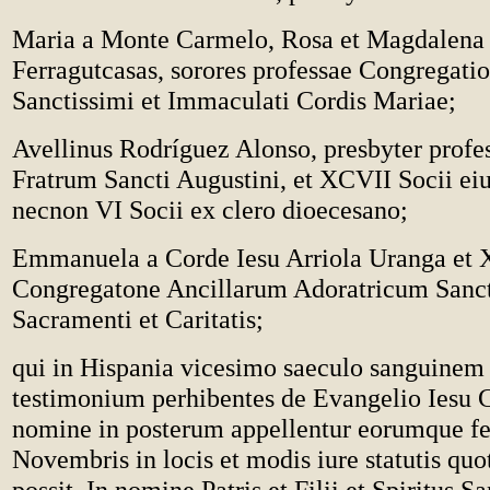
Maria a Monte Carmelo, Rosa et Magdalena
Ferragutcasas, sorores professae Congregatio
Sanctissimi et Immaculati Cordis Mariae;
Avellinus Rodríguez Alonso, presbyter profe
Fratrum Sancti Augustini, et XCVII Socii ei
necnon VI Socii ex clero dioecesano;
Emmanuela a Corde Iesu Arriola Uranga et 
Congregatone Ancillarum Adoratricum Sanct
Sacramenti et Caritatis;
qui in Hispania vicesimo saeculo sanguinem
testimonium perhibentes de Evangelio Iesu Ch
nomine in posterum appellentur eorumque fe
Novembris in locis et modis iure statutis quo
possit. In nomine Patris et Filii et Spiritus Sa