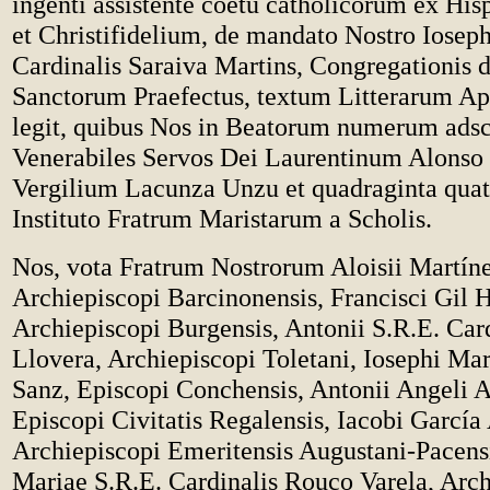
ingenti assistente coetu catholicorum ex Hi
et Christifidelium, de mandato Nostro Iosep
Cardinalis Saraiva Martins, Congregationis 
Sanctorum Praefectus, textum Litterarum A
legit, quibus Nos in Beatorum numerum ads
Venerabiles Servos Dei Laurentinum Alonso 
Vergilium Lacunza Unzu et quadraginta quat
Instituto Fratrum Maristarum a Scholis.
Nos, vota Fratrum Nostrorum Aloisii Martíne
Archiepiscopi Barcinonensis, Francisci Gil H
Archiepiscopi Burgensis, Antonii S.R.E. Car
Llovera, Archiepiscopi Toletani, Iosephi Ma
Sanz, Episcopi Conchensis, Antonii Angeli 
Episcopi Civitatis Regalensis, Iacobi García 
Archiepiscopi Emeritensis Augustani-Pacensi
Mariae S.R.E. Cardinalis Rouco Varela, Arch