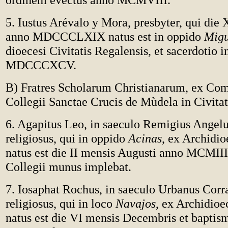
5. Iustus Arévalo y Mora, presbyter, qui die 
anno MDCCCLXIX natus est in oppido
Migu
dioecesi Civitatis Regalensis, et sacerdotio i
MDCCCXCV.
B) Fratres Scholarum Christianarum, ex Co
Collegii Sanctae Crucis de Mùdela in Civita
6. Agapitus Leo, in saeculo Remigius Angelu
religiosus, qui in oppido
Acinas
, ex Archidio
natus est die II mensis Augusti anno MCMIII,
Collegii munus implebat.
7. Iosaphat Rochus, in saeculo Urbanus Corr
religiosus, qui in loco
Navajos
, ex Archidioe
natus est die VI mensis Decembris et baptis