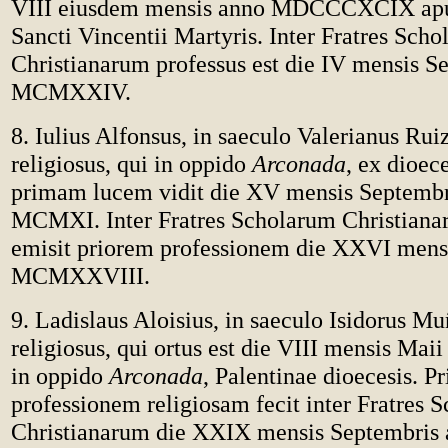
VIII eiusdem mensis anno MDCCCXCIX ap
Sancti Vincentii Martyris. Inter Fratres Sch
Christianarum professus est die IV mensis S
MCMXXIV.
8. Iulius Alfonsus, in saeculo Valerianus Ruiz
religiosus, qui in oppido
Arconada
, ex dioec
primam lucem vidit die XV mensis Septembr
MCMXI. Inter Fratres Scholarum Christiana
emisit priorem professionem die XXVI mens
MCMXXVIII.
9. Ladislaus Aloisius, in saeculo Isidorus Mu
religiosus, qui ortus est die VIII mensis 
in oppido
Arconada
, Palentinae dioecesis. P
professionem religiosam fecit inter Fratres 
Christianarum die XXIX mensis Septembris