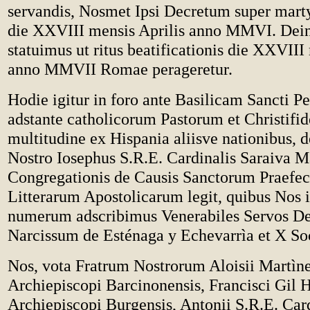
servandis, Nosmet Ipsi Decretum super marty
die XXVIII mensis Aprilis anno MMVI. Dein
statuimus ut ritus beatificationis die XXVIII
anno MMVII Romae perageretur.
Hodie igitur in foro ante Basilicam Sancti Pet
adstante catholicorum Pastorum et Christifi
multitudine ex Hispania aliisve nationibus, 
Nostro Iosephus S.R.E. Cardinalis Saraiva Ma
Congregationis de Causis Sanctorum Praefec
Litterarum Apostolicarum legit, quibus Nos
numerum adscribimus Venerabiles Servos De
Narcissum de Esténaga y Echevarrìa et X So
Nos, vota Fratrum Nostrorum Aloisii Martìne
Archiepiscopi Barcinonensis, Francisci Gil H
Archiepiscopi Burgensis, Antonii S.R.E. Car