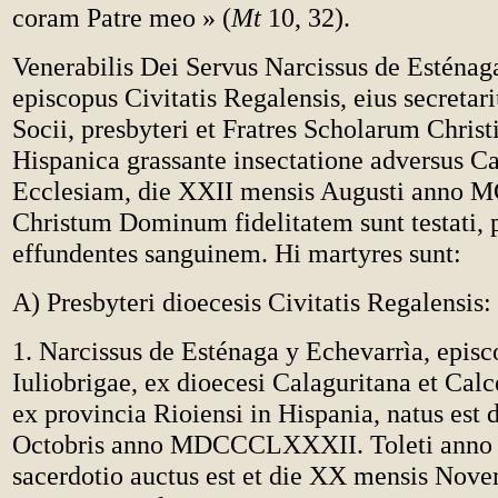
coram Patre meo » (
Mt
10, 32).
Venerabilis Dei Servus Narcissus de Esténag
episcopus Civitatis Regalensis, eius secretar
Socii, presbyteri et Fratres Scholarum Chris
Hispanica grassante insectatione adversus C
Ecclesiam, die XXII mensis Augusti ann
Christum Dominum fidelitatem sunt testati,
effundentes sanguinem. Hi martyres sunt:
A) Presbyteri dioecesis Civitatis Regalensis:
1. Narcissus de Esténaga y Echevarrìa, episc
Iuliobrigae, ex dioecesi Calaguritana et Cal
ex provincia Rioiensi in Hispania, natus est
Octobris anno MDCCCLXXXII. Toleti an
sacerdotio auctus est et die XX mensis Nov