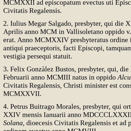
MCMXXII ad episcopatum evectus uti Episc
Civitatis Regalensis.
2. Iulius Megar Salgado, presbyter, qui die 
Aprilis anno MCM in Vallisoletano oppido v
erat. Anno MCMXXIV presbyteratus ordine in
antiqui praeceptoris, facti Episcopi, tamquam
vestigia persequi statuit.
3. Felix Gonzàlez Bustos, presbyter, qui, di
Februarii anno MCMIII natus in oppido
Alcu
Civitatis Regalensis, Christi minister est con
MCMXXVII.
4. Petrus Buitrago Morales, presbyter, qui or
XXIV mensis Ianuarii anno MDCCCLXXXIII
Solana
, dioecesis Civitatis Regalensis et ad 
ordinem evectus anno MCMVIII.