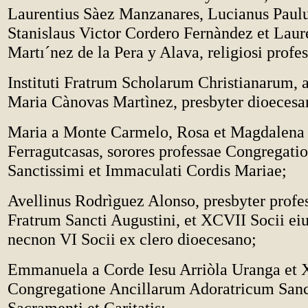
Laurentius Sàez Manzanares, Lucianus Paulu
Stanislaus Victor Cordero Fernàndez et Laur
Martı´nez de la Pera y Alava, religiosi profes
Instituti Fratrum Scholarum Christianarum, 
Maria Cànovas Martìnez, presbyter dioecesa
Maria a Monte Carmelo, Rosa et Magdalena
Ferragutcasas, sorores professae Congregatio
Sanctissimi et Immaculati Cordis Mariae;
Avellinus Rodrìguez Alonso, presbyter profe
Fratrum Sancti Augustini, et XCVII Socii ei
necnon VI Socii ex clero dioecesano;
Emmanuela a Corde Iesu Arriòla Uranga et 
Congregatione Ancillarum Adoratricum Sanc
Sacramenti et Caritatis;