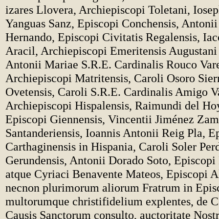
izares Llovera, Archiepiscopi Toletani, Iose
Yanguas Sanz, Episcopi Conchensis, Antonii
Hernando, Episcopi Civitatis Regalensis, Iac
Aracil, Archiepiscopi Emeritensis Augustani 
Antonii Mariae S.R.E. Cardinalis Rouco Vare
Archiepiscopi Matritensis, Caroli Osoro Sier
Ovetensis, Caroli S.R.E. Cardinalis Amigo Va
Archiepiscopi Hispalensis, Raimundi del Ho
Episcopi Giennensis, Vincentii Jiménez Zam
Santanderiensis, Ioannis Antonii Reig Pla, E
Carthaginensis in Hispania, Caroli Soler Per
Gerundensis, Antonii Dorado Soto, Episcopi 
atque Cyriaci Benavente Mateos, Episcopi Al
necnon plurimorum aliorum Fratrum in Epis
multorumque christifidelium explentes, de C
Causis Sanctorum consulto, auctoritate Nost