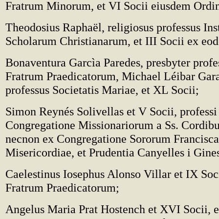
Fratrum Minorum, et VI Socii eiusdem Ordin
Theodosius Rapha
ë
l, religiosus professus Ins
Scholarum Christianarum, et III Socii ex eod
Bonaventura Garcìa Paredes, presbyter profe
Fratrum Praedicatorum, Michael Léibar Gara
professus Societatis Mariae, et XL Socii;
Simon Reynés Solivellas et V Socii, professi
Congregatione Missionariorum a Ss. Cordibu
necnon ex Congregatione Sororum Francisca
Misericordiae, et Prudentia Canyelles i Gines
Caelestinus Iosephus Alonso Villar et IX Soc
Fratrum Praedicatorum;
Angelus Maria Prat Hostench et XVI Socii, 