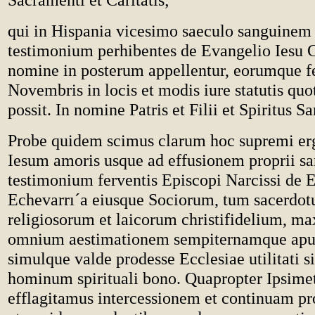
qui in Hispania vicesimo saeculo sanguinem
testimonium perhibentes de Evangelio Iesu Ch
nomine in posterum appellentur, eorumque f
Novembris in locis et modis iure statutis quo
possit. In nomine Patris et Filii et Spiritus Sa
Probe quidem scimus clarum hoc supremi 
Iesum amoris usque ad effusionem proprii sa
testimonium ferventis Episcopi Narcissi de 
Echevarrı´a eiusque Sociorum, tum sacerdo
religiosorum et laicorum christifidelium, 
omnium aestimationem sempiternamque ap
simulque valde prodesse Ecclesiae utilitati 
hominum spirituali bono. Quapropter Ipsime
efflagitamus intercessionem et continuam p