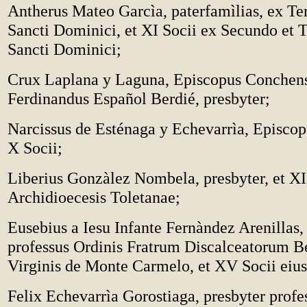
Antherus Mateo Garcìa, paterfamìlias, ex Te
Sancti Dominici, et XI Socii ex Secundo et T
Sancti Dominici;
Crux Laplana y Laguna, Episcopus Conchensi
Ferdinandus Espa
ñ
ol Berdié, presbyter;
Narcissus de Esténaga y Echevarrìa, Episcopu
X Socii;
Liberius Gonzàlez Nombela, presbyter, et XII
Archidioecesis Toletanae;
Eusebius a Iesu Infante Fernàndez Arenillas,
professus Ordinis Fratrum Discalceatorum B
Virginis de Monte Carmelo, et XV Socii eiu
Felix Echevarrìa Gorostiaga, presbyter profe