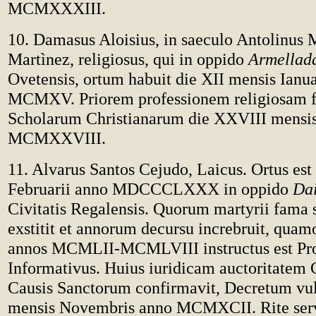
MCMXXXIII.
10. Damasus Aloisius, in saeculo Antolinus 
Martìnez, religiosus, qui in oppido
Armellad
Ovetensis, ortum habuit die XII mensis Ianua
MCMXV. Priorem professionem religiosam fec
Scholarum Christianarum die XXVIII mensis
MCMXXVIII.
11. Alvarus Santos Cejudo, Laicus. Ortus es
Februarii anno MDCCCLXXX in oppido
Da
Civitatis Regalensis. Quorum martyrii fama 
exstitit et annorum decursu increbruit, quam
annos MCMLII-MCMLVIII instructus est Pr
Informativus. Huius iuridicam auctoritatem 
Causis Sanctorum confirmavit, Decretum vu
mensis Novembris anno MCMXCII. Rite serva