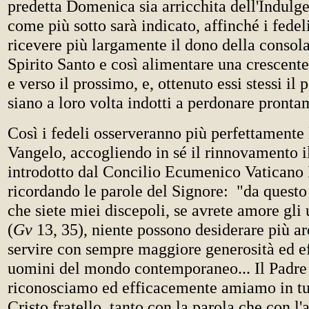
predetta Domenica sia arricchita dell'Indulg
come più sotto sarà indicato, affinché i fede
ricevere più largamente il dono della consol
Spirito Santo e così alimentare una crescente
e verso il prossimo, e, ottenuto essi stessi il
siano a loro volta indotti a perdonare prontam
Così i fedeli osserveranno più perfettamente l
Vangelo, accogliendo in sé il rinnovamento il
introdotto dal Concilio Ecumenico Vaticano II
ricordando le parole del Signore: "da questo
che siete miei discepoli, se avrete amore gli u
(
Gv
13, 35), niente possono desiderare più 
servire con sempre maggiore generosità ed ef
uomini del mondo contemporaneo... Il Padre
riconosciamo ed efficacemente amiamo in tut
Cristo fratello, tanto con la parola che con l'