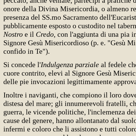
peccato, anche veniale, partecipi a pratiche d
onore della Divina Misericordia, o almeno rec
presenza del SS.mo Sacramento dell'Eucarist
pubblicamente esposto o custodito nel tabern
Nostro
e il
Credo
, con l'aggiunta di una pia 
Signore Gesù Misericordioso (p. e. "Gesù Mi
confido in Te").
Si concede l'
Indulgenza parziale
al fedele c
cuore contrito, elevi al Signore Gesù Miseri
delle pie invocazioni legittimamente approva
Inoltre i naviganti, che compiono il loro do
distesa del mare; gli innumerevoli fratelli, ch
guerra, le vicende politiche, l'inclemenza dei
cause del genere, hanno allontanato dal suolo
infermi e coloro che li assistono e tutti color