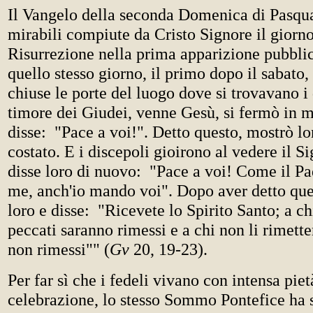
Il Vangelo della seconda Domenica di Pasqua
mirabili compiute da Cristo Signore il giorno
Risurrezione nella prima apparizione pubblic
quello stesso giorno, il primo dopo il sabato
chiuse le porte del luogo dove si trovavano i
timore dei Giudei, venne Gesù, si fermò in m
disse: "Pace a voi!". Detto questo, mostrò lor
costato. E i discepoli gioirono al vedere il S
disse loro di nuovo: "Pace a voi! Come il P
me, anch'io mando voi". Dopo aver detto ques
loro e disse: "Ricevete lo Spirito Santo; a ch
peccati saranno rimessi e a chi non li rimette
non rimessi"" (
Gv
20, 19-23).
Per far sì che i fedeli vivano con intensa pie
celebrazione, lo stesso Sommo Pontefice ha s