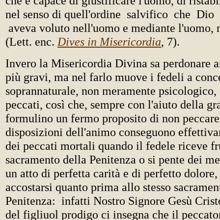
che è capace di giustificare l'uomo, di ristabil
nel senso di quell'ordine salvifico che Dio
aveva voluto nell'uomo e mediante l'uomo,
(Lett. enc.
Dives in Misericordia
, 7).
Invero la Misericordia Divina sa perdonare a
più gravi, ma nel farlo muove i fedeli a conc
soprannaturale, non meramente psicologico, 
peccati, così che, sempre con l'aiuto della gr
formulino un fermo proposito di non peccare 
disposizioni dell'animo conseguono effettiv
dei peccati mortali quando il fedele riceve f
sacramento della Penitenza o si pente dei m
un atto di perfetta carità e di perfetto dolore,
accostarsi quanto prima allo stesso sacramen
Penitenza: infatti Nostro Signore Gesù Crist
del figliuol prodigo ci insegna che il peccat