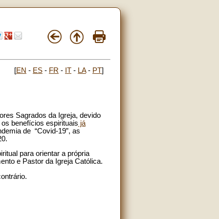
[
EN
-
ES
-
FR
-
IT
-
LA
-
PT
]
ores Sagrados da Igreja, devido
s benefícios espirituais
já
andemia de “Covid-19”, as
20.
itual para orientar a própria
nto e Pastor da Igreja Católica.
ontrário.