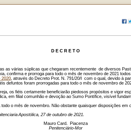
D E C R E T O
idas as várias súplicas que chegaram recentemente de diversos Past
a, confirma e prorroga para todo o mês de novembro de 2021 todos o
e 2020
, através do Decreto Prot. N. 791/20/I com o qual, devido à p
fiéis defuntos foram prorrogadas para todo o mês de novembro de 20
ja, os fiéis certamente beneficiarão piedosos propósitos e vigor espir
ica, em filial comunhão e devoção ao Sumo Pontífice, visível fundame
a todo o mês de novembro. Não obstante quaisquer disposições em c
enciaria Apostólica, 27 de outubro de 2021.
Mauro Card. Piacenza
Penitenciário-Mor