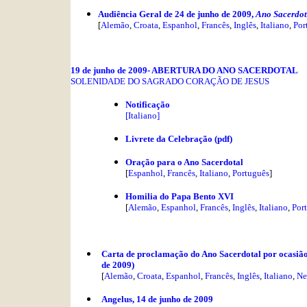
Audiência Geral de 24 de junho de 2009,
Ano Sacerdot
[
Alemão
,
Croata
,
Espanhol
,
Francês
,
Inglês
,
Italiano
,
Por
19 de junho de 2009- ABERTURA DO ANO SACERDOTAL
SOLENIDADE DO SAGRADO CORAÇÃO DE JESUS
Notificação
[
Italiano
]
Livrete da Celebração (pdf)
Oração para o Ano Sacerdotal
[
Espanhol
,
Francês
,
Italiano
,
Português
]
Homilia do Papa Bento XVI
[
Alemão
,
Espanhol
,
Francês
,
Inglês
,
Italiano
,
Por
Carta de proclamação do Ano Sacerdotal por ocasião
de 2009)
[
Alemão
,
Croata
,
Espanhol
,
Francês
,
Inglês
,
Italiano
,
Ne
Angelus
, 14 de junho de 2009