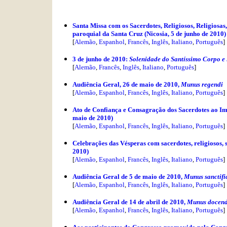
Santa Missa com os Sacerdotes, Religiosos, Religiosas,
paroquial da Santa Cruz (Nicosia, 5 de junho de 2010)
[
Alemão
,
Espanhol
,
Francês
,
Inglês
,
Italiano
,
Português
]
3
de junho de 2010:
Solenidade do Santíssimo Corpo e 
[
Alemão
,
Francês
,
Inglês
,
Italiano
,
Português
]
Audiência Geral, 26 de maio de 2010,
Munus regendi
[
Alemão
,
Espanhol
,
Francês
,
Inglês
,
Italiano
,
Português
]
Ato de Confiança e Consagração dos Sacerdotes ao Im
maio de 2010)
[
Alemão
,
Espanhol
,
Francês
,
Inglês
,
Italiano
,
Português
]
Celebrações das Vésperas com sacerdotes, religiosos,
2010)
[
Alemão
,
Espanhol
,
Francês
,
Inglês
,
Italiano
,
Português
]
Audiência Geral de 5 de maio de 2010,
Munus sanctifi
[
Alemão
,
Espanhol
,
Francês
,
Inglês
,
Italiano
,
Português
]
Audiência Geral de 14 de abril de 2010,
Munus docend
[
Alemão
,
Espanhol
,
Francês
,
Inglês
,
Italiano
,
Português
]