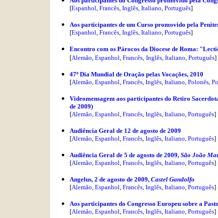
Aos participantes do Congresso promovido pela Cong
[
Espanhol
,
Francês
,
Inglês
,
Italiano
,
Português
]
Aos participantes de um Curso promovido pela Peniten
[
Espanhol
,
Francês
,
Inglês
,
Italiano
,
Português
]
Encontro
com os Párocos da Diocese de Roma
: "Lecti
[
Alemão
,
Espanhol
,
Francês
,
Inglês
,
Italiano
,
Português
]
47º Dia Mundial de Oração pelas Vocações, 2010
[
Alemão
,
Espanhol
,
Francês
,
Inglês
,
Italiano
,
Polonês
,
Po
Videomensagem aos participantes do Retiro Sacerdotal
de 2009)
[
Alemão
,
Espanhol
,
Francês
,
Inglês
,
Italiano
,
Português
]
Audiência Geral de 12 de agosto de 2009
[
Alemão
,
Espanhol
,
Francês
,
Inglês
,
Italiano
,
Português
]
Audiência Geral de 5 de agosto de 2009,
São João Mar
[
Alemão
,
Espanhol
,
Francês
,
Inglês
,
Italiano
,
Português
]
Angelus, 2 de agosto de 2009,
Castel Gandolfo
[
Alemão
,
Espanhol
,
Francês
,
Inglês
,
Italiano
,
Português
]
Aos participantes do Congresso Europeu sobre a Pasto
[
Alemão
,
Espanhol
,
Francês
,
Inglês
,
Italiano
,
Português
]