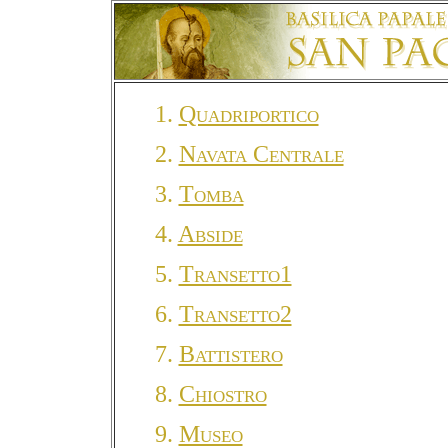
1.
Quadriportico
2.
Navata Centrale
3.
Tomba
4.
Abside
5.
Transetto1
6.
Transetto2
7.
Battistero
8.
Chiostro
9.
Museo