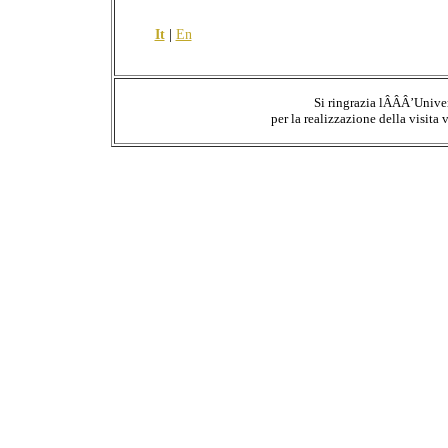
It
|
En
Si ringrazia lÂÂÂ’Unive
per la realizzazione della visita