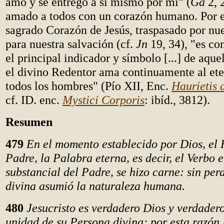
amó y se entregó a sí mismo por mí" (
Ga
2, 
amado a todos con un corazón humano. Por es
sagrado Corazón de Jesús, traspasado por nu
para nuestra salvación (cf.
Jn
19, 34), "es c
el principal indicador y símbolo [...] de aqu
el divino Redentor ama continuamente al ete
todos los hombres" (Pío XII, Enc.
Haurietis 
cf. ID. enc.
Mystici Corporis
: ibíd., 3812).
Resumen
479
En el momento establecido por Dios, el 
Padre, la Palabra eterna, es decir, el Verbo 
substancial del Padre, se hizo carne: sin per
divina asumió la naturaleza humana.
480
Jesucristo es verdadero Dios y verdader
unidad de su Persona divina; por esta razón 