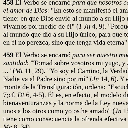
458
El Verbo se encarnó
para que nosotros c
el amor de Dios
: "En esto se manifestó el a
tiene: en que Dios envió al mundo a su Hijo 
vivamos por medio de él" (
1 Jn
4, 9). "Porqu
al mundo que dio a su Hijo único, para que t
en él no perezca, sino que tenga vida eterna"
459
El Verbo se encarnó
para ser nuestro mo
santidad
: "Tomad sobre vosotros mi yugo, y
... "(
Mt
11, 29). "Yo soy el Camino, la Verdad
Nadie va al Padre sino por mí" (
Jn
14, 6). Y 
monte de la Transfiguración, ordena: "Escuc
7;cf.
Dt
6, 4-5). Él es, en efecto, el modelo d
bienaventuranzas y la norma de la Ley nuev
unos a los otros como yo os he amado" (
Jn
15
tiene como consecuencia la ofrenda efectiva 
Mc
8, 34).