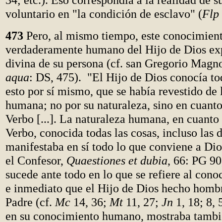
voluntario en "la condición de esclavo" (
Flp
473
Pero, al mismo tiempo, este conocimien
verdaderamente humano del Hijo de Dios exp
divina de su persona (cf. san Gregorio Magn
aqua
: DS, 475). "El Hijo de Dios conocía tod
esto por sí mismo, que se había revestido de 
humana; no por su naturaleza, sino en cuanto
Verbo [...]. La naturaleza humana, en cuanto 
Verbo, conocida todas las cosas, incluso las d
manifestaba en sí todo lo que conviene a D
el Confesor,
Quaestiones et dubia
, 66: PG 90
sucede ante todo en lo que se refiere al con
e inmediato que el Hijo de Dios hecho hombr
Padre (cf.
Mc
14, 36;
Mt
11, 27;
Jn
1, 18; 8, 5
en su conocimiento humano, mostraba tambi