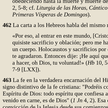
obedeciendo hasta la muerte y muerte de
2, 5-8; cf.
Liturgia de las Horas, Cántico
Primeras Vísperas de Domingos
).
462
La carta a los Hebreos habla del mismo 
«Por eso, al entrar en este mundo, [Crist
quisiste sacrificio y oblación; pero me 
un cuerpo. Holocaustos y sacrificios por
te agradaron. Entonces dije: ¡He aquí que
a hacer, oh Dios, tu voluntad!» (
Hb
10, 5
7-9 [LXX]).
463
La fe en la verdadera encarnación del Hi
signo distintivo de la fe cristiana: "Podréis c
Espíritu de Dios: todo espíritu que confiesa a
venido en carne, es de Dios" (
1 Jn
4, 2). Esa 
convicción de la Iglesia desde sus comienzo