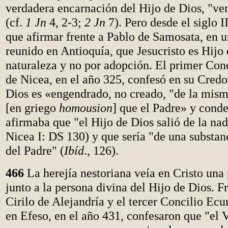
verdadera encarnación del Hijo de Dios, "ven
(cf.
1 Jn
4, 2-3;
2 Jn
7). Pero desde el siglo II
que afirmar frente a Pablo de Samosata, en 
reunido en Antioquía, que Jesucristo es Hijo
naturaleza y no por adopción. El primer Co
de Nicea, en el año 325, confesó en su Credo
Dios es «engendrado, no creado, "de la mism
[en griego
homousion
] que el Padre» y cond
afirmaba que "el Hijo de Dios salió de la na
Nicea I: DS 130) y que sería "de una substanc
del Padre" (
Ibíd
., 126).
466
La herejía nestoriana veía en Cristo un
junto a la persona divina del Hijo de Dios. Fr
Cirilo de Alejandría y el tercer Concilio Ec
en Efeso, en el año 431, confesaron que "el V