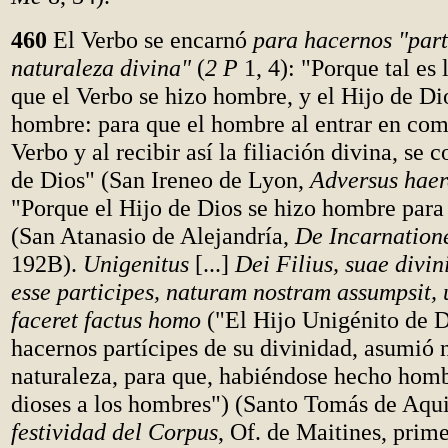
460
El Verbo se encarnó
para hacernos "part
naturaleza divina"
(
2 P
1, 4): "Porque tal es 
que el Verbo se hizo hombre, y el Hijo de Di
hombre: para que el hombre al entrar en com
Verbo y al recibir así la filiación divina, se c
de Dios" (San Ireneo de Lyon,
Adversus haer
"Porque el Hijo de Dios se hizo hombre para
(San Atanasio de Alejandría,
De Incarnation
192B).
Unigenitus
[...]
Dei Filius, suae divin
esse participes, naturam nostram assumpsit,
faceret factus homo
("El Hijo Unigénito de D
hacernos partícipes de su divinidad, asumió 
naturaleza, para que, habiéndose hecho homb
dioses a los hombres") (Santo Tomás de Aqu
festividad del Corpus
, Of. de Maitines, prim