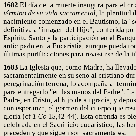
1682
El día de la muerte inaugura para el cris
término de su vida sacramental
, la plenitud 
nacimiento comenzado en el Bautismo, la "
definitiva a "imagen del Hijo", conferida po
Espíritu Santo y la participación en el Banq
anticipado en la Eucaristía, aunque pueda to
últimas purificaciones para revestirse de la t
1683
La Iglesia que, como Madre, ha llevad
sacramentalmente en su seno al cristiano dur
peregrinación terrena, lo acompaña al térmi
para entregarlo "en las manos del Padre". La 
Padre, en Cristo, al hijo de su gracia, y deposi
con esperanza, el germen del cuerpo que resu
gloria (cf
1 Co
15,42-44). Esta ofrenda es p
celebrada en el Sacrificio eucarístico; las b
preceden y que siguen son sacramentales.