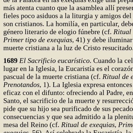
más atenta cuanto que la asamblea allí prese
fieles poco asiduos a la liturgia y amigos del
son cristianos. La homilía, en particular, deb
género literario de elogio fúnebre (cf.
Ritual
Primer tipo de exequias,
41) y debe iluminar 
muerte cristiana a la luz de Cristo resucitado
1689
El Sacrificio eucarístico
. Cuando la ce
lugar en la Iglesia, la Eucaristía es el corazó
pascual de la muerte cristiana (cf.
Ritual de 
Prenotandos,
1). La Iglesia expresa entonce
eficaz con el difunto: ofreciendo al Padre, en
Santo, el sacrificio de la muerte y resurrecci
pide que su hijo sea purificado de sus pecado
consecuencias y que sea admitido a la plenit
mesa del Reino (cf.
Ritual de exequias, Prim
exequias,
56). Así celebrada la Eucaristía, l