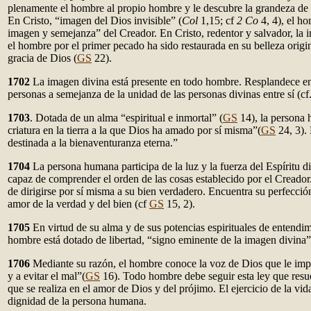
plenamente el hombre al propio hombre y le descubre la grandeza de 
En Cristo, “imagen del Dios invisible” (
Col
1,15; cf
2 Co
4, 4), el h
imagen y semejanza” del Creador. En Cristo, redentor y salvador, la 
el hombre por el primer pecado ha sido restaurada en su belleza origi
gracia de Dios (
GS
22).
1702
La imagen divina está presente en todo hombre. Resplandece en
personas a semejanza de la unidad de las personas divinas entre sí (cf
1703
. Dotada de un alma “espiritual e inmortal” (
GS
14), la persona 
criatura en la tierra a la que Dios ha amado por sí misma”(
GS
24, 3).
destinada a la bienaventuranza eterna.”
1704
La persona humana participa de la luz y la fuerza del Espíritu di
capaz de comprender el orden de las cosas establecido por el Creador
de dirigirse por sí misma a su bien verdadero. Encuentra su perfecció
amor de la verdad y del bien (cf
GS
15, 2).
1705
En virtud de su alma y de sus potencias espirituales de entendim
hombre está dotado de libertad, “signo eminente de la imagen divina”
1706
Mediante su razón, el hombre conoce la voz de Dios que le impul
y a evitar el mal”(
GS
16). Todo hombre debe seguir esta ley que resu
que se realiza en el amor de Dios y del prójimo. El ejercicio de la vi
dignidad de la persona humana.