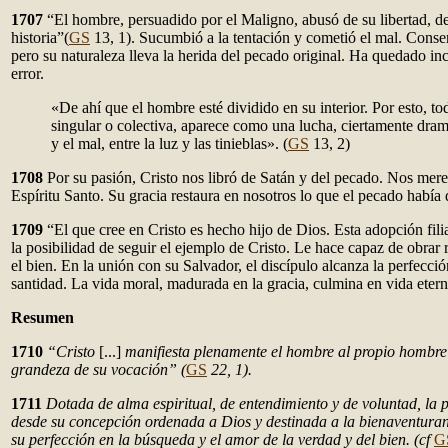
1707
“El hombre, persuadido por el Maligno, abusó de su libertad, d
historia”(
GS
13, 1). Sucumbió a la tentación y cometió el mal. Conser
pero su naturaleza lleva la herida del pecado original. Ha quedado inc
error.
«De ahí que el hombre esté dividido en su interior. Por esto, t
singular o colectiva, aparece como una lucha, ciertamente dramá
y el mal, entre la luz y las tinieblas». (
GS
13, 2)
1708
Por su pasión, Cristo nos libró de Satán y del pecado. Nos mere
Espíritu Santo. Su gracia restaura en nosotros lo que el pecado había 
1709
“El que cree en Cristo es hecho hijo de Dios. Esta adopción fili
la posibilidad de seguir el ejemplo de Cristo. Le hace capaz de obrar 
el bien. En la unión con su Salvador, el discípulo alcanza la perfección
santidad. La vida moral, madurada en la gracia, culmina en vida eterna,
Resumen
1710
“Cristo
[...]
manifiesta plenamente el hombre al propio hombre 
grandeza de su vocación” (
GS
22, 1).
1711
Dotada de alma espiritual, de entendimiento y de voluntad, la
desde su concepción ordenada a Dios y destinada a la bienaventura
su perfección en la búsqueda y el amor de la verdad y del bien. (cf
G