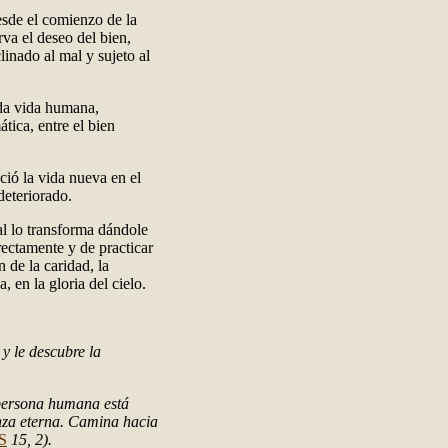
esde el comienzo de la
va el deseo del bien,
linado al mal y sujeto al
oda vida humana,
tica, entre el bien
ció la vida nueva en el
deteriorado.
al lo transforma dándole
rectamente y de practicar
 de la caridad, la
 en la gloria del cielo.
y le descubre la
 persona humana está
nza eterna. Camina hacia
S
15, 2).