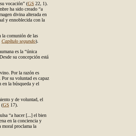
su vocación” (
GS
22, 1).
ombre ha sido creado “a
imagen divina alterada en
nal y ennoblecida con la
 la comunión de las
.
Capítulo segundo
).
humana es la “única
 Desde su concepción está
vino. Por la razón es
. Por su voluntad es capaz
n en la búsqueda y el
iento y de voluntad, el
 (
GS
17).
sa “a hacer [...] el bien
ena en la conciencia y
da moral proclama la