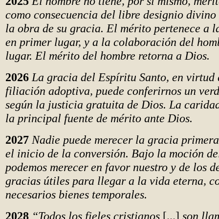
2025
El hombre no tiene, por sí mismo, mérit
como consecuencia del libre designio divino 
la obra de su gracia. El mérito pertenece a l
en primer lugar, y a la colaboración del ho
lugar. El mérito del hombre retorna a Dios.
2026
La gracia del Espíritu Santo, en virtud
filiación adoptiva, puede conferirnos un ver
según la justicia gratuita de Dios. La carida
la principal fuente de mérito ante Dios.
2027
Nadie puede merecer la gracia primera
el inicio de la conversión. Bajo la moción de
podemos merecer en favor nuestro y de los d
gracias útiles para llegar a la vida eterna, 
necesarios bienes temporales.
2028
“Todos los fieles cristianos
[...]
son lla