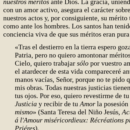
nuestros méritos
ante Dios. La gracia, uniénd
con un amor activo, asegura el carácter sobr
nuestros actos y, por consiguiente, su mérito
como ante los hombres. Los santos han teni
conciencia viva de que sus méritos eran pura
«Tras el destierro en la tierra espero goza
Patria, pero no quiero amontonar méritos
Cielo, quiero trabajar
sólo
por vuestro am
el atardecer de esta vida compareceré ant
manos vacías, Señor, porque no te pido 
mis obras. Todas nuestras justicias tien
tus ojos. Por eso, quiero revestirme de tu
Justicia
y recibir de tu
Amor
la posesión 
mismo
» (Santa Teresa del Niño Jesús,
Ac
á l'Amour miséricordieux: Récréations p
Priéres
).