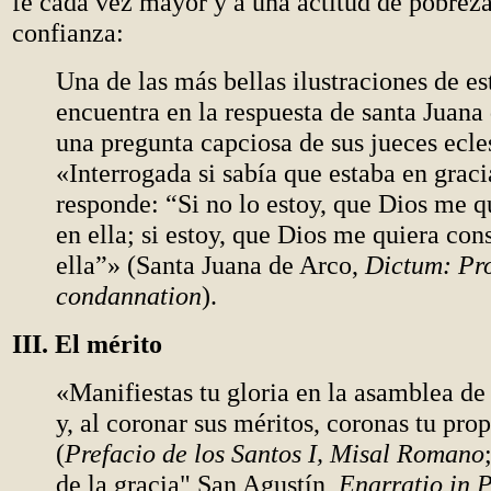
fe cada vez mayor y a una actitud de pobreza
confianza:
Una de las más bellas ilustraciones de es
encuentra en la respuesta de santa Juana
una pregunta capciosa de sus jueces ecles
«Interrogada si sabía que estaba en graci
responde: “Si no lo estoy, que Dios me q
en ella; si estoy, que Dios me quiera con
ella”» (Santa Juana de Arco,
Dictum: Pr
condannation
).
III. El mérito
«Manifiestas tu gloria en la asamblea de 
y, al coronar sus méritos, coronas tu pro
(
Prefacio de los Santos I, Misal Romano
de la gracia" San Agustín,
Enarratio in