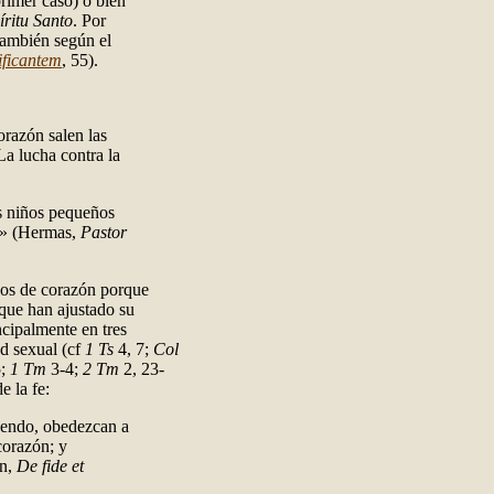
primer caso) o bien
íritu Santo
. Por
 también según el
ificantem
, 55).
orazón salen las
La lucha contra la
os niños pequeños
es» (Hermas,
Pastor
ios de corazón porque
que han ajustado su
ncipalmente en tres
ud sexual (cf
1 Ts
4, 7;
Col
5;
1 Tm
3-4;
2 Tm
2, 23-
e la fe:
eyendo, obedezcan a
corazón; y
ín,
De fide et