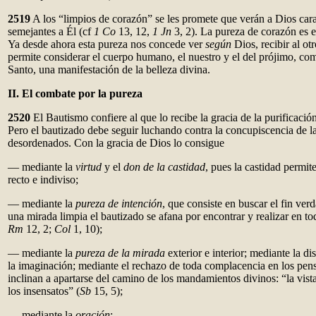
2519
A los “limpios de corazón” se les promete que verán a Dios cara
semejantes a Él (cf
1 Co
13, 12,
1 Jn
3, 2). La pureza de corazón es e
Ya desde ahora esta pureza nos concede ver
según
Dios, recibir al o
permite considerar el cuerpo humano, el nuestro y el del prójimo, co
Santo, una manifestación de la belleza divina.
II. El combate por la pureza
2520
El Bautismo confiere al que lo recibe la gracia de la purificació
Pero el bautizado debe seguir luchando contra la concupiscencia de la
desordenados. Con la gracia de Dios lo consigue
— mediante la
virtud
y el
don de la castidad
, pues la castidad permi
recto e indiviso;
— mediante la
pureza de intención
, que consiste en buscar el fin ve
una mirada limpia el bautizado se afana por encontrar y realizar en to
Rm
12, 2;
Col
1, 10);
— mediante la
pureza de la mirada
exterior e interior; mediante la di
la imaginación; mediante el rechazo de toda complacencia en los pe
inclinan a apartarse del camino de los mandamientos divinos: “la vista
los insensatos” (
Sb
15, 5);
— mediante la
oración
: