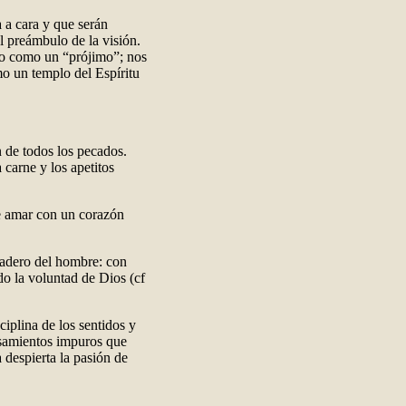
 a cara y que serán
l preámbulo de la visión.
tro como un “prójimo”; nos
mo un templo del Espíritu
n de todos los pecados.
 carne y los apetitos
te amar con un corazón
rdadero del hombre: con
do la voluntad de Dios (cf
sciplina de los sentidos y
nsamientos impuros que
 despierta la pasión de