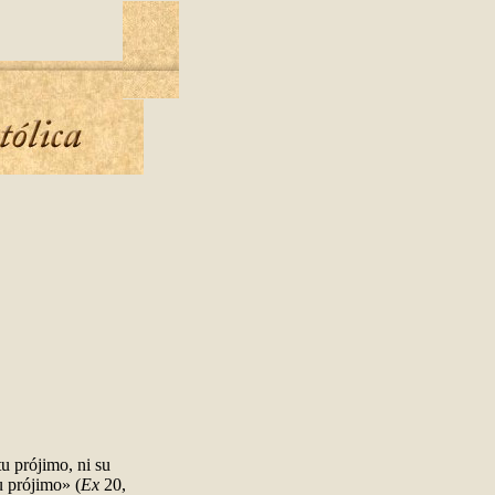
tu prójimo, ni su
tu prójimo» (
Ex
20,