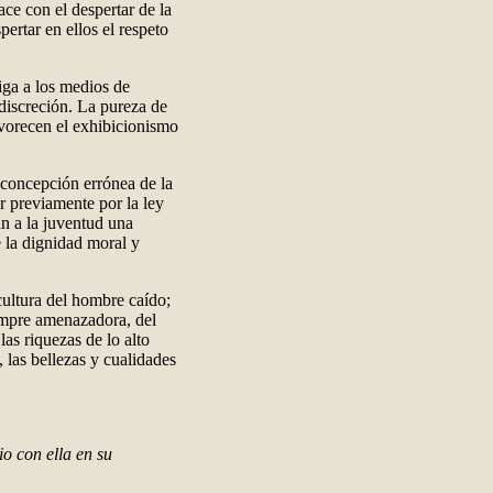
ace con el despertar de la
ertar en ellos el respeto
iga a los medios de
discreción. La pureza de
avorecen el exhibicionismo
concepción errónea de la
r previamente por la ley
n a la juventud una
e la dignidad moral y
ultura del hombre caído;
iempre amenazadora, del
las riquezas de lo alto
 las bellezas y cualidades
o con ella en su