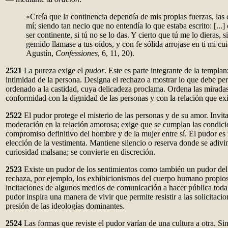
«Creía que la continencia dependía de mis propias fuerzas, las 
mí; siendo tan necio que no entendía lo que estaba escrito: [...
ser continente, si tú no se lo das. Y cierto que tú me lo dieras, s
gemido llamase a tus oídos, y con fe sólida arrojase en ti mi c
Agustín,
Confessiones
, 6, 11, 20).
2521
La pureza exige el
pudor
. Este es parte integrante de la templa
intimidad de la persona. Designa el rechazo a mostrar lo que debe pe
ordenado a la castidad, cuya delicadeza proclama. Ordena las miradas
conformidad con la dignidad de las personas y con la relación que exis
2522
El pudor protege el misterio de las personas y de su amor. Invita 
moderación en la relación amorosa; exige que se cumplan las condici
compromiso definitivo del hombre y de la mujer entre sí. El pudor es 
elección de la vestimenta. Mantiene silencio o reserva donde se adivi
curiosidad malsana; se convierte en discreción.
2523
Existe un pudor de los sentimientos como también un pudor del
rechaza, por ejemplo, los exhibicionismos del cuerpo humano propios 
incitaciones de algunos medios de comunicación a hacer pública toda 
pudor inspira una manera de vivir que permite resistir a las solicitaci
presión de las ideologías dominantes.
2524
Las formas que reviste el pudor varían de una cultura a otra. Si