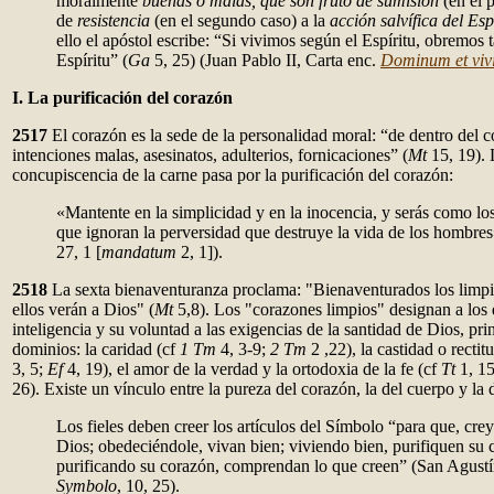
moralmente
buenas o malas, que son fruto de sumisión
(en el 
de
resistencia
(en el segundo caso) a la
acción salvífica del Esp
ello el apóstol escribe: “Si vivimos según el Espíritu, obremos
Espíritu” (
Ga
5, 25) (Juan Pablo II, Carta enc.
Dominum et viv
I. La purificación del corazón
2517
El corazón es la sede de la personalidad moral: “de dentro del c
intenciones malas, asesinatos, adulterios, fornicaciones” (
Mt
15, 19). 
concupiscencia de la carne pasa por la purificación del corazón:
«Mantente en la simplicidad y en la inocencia, y serás como l
que ignoran la perversidad que destruye la vida de los hombr
27, 1 [
mandatum
2, 1]).
2518
La sexta bienaventuranza proclama: "Bienaventurados los limp
ellos verán a Dios" (
Mt
5,8). Los "corazones limpios" designan a los 
inteligencia y su voluntad a las exigencias de la santidad de Dios, pri
dominios: la caridad (cf
1 Tm
4, 3-9;
2 Tm
2 ,22), la castidad o rectit
3, 5;
Ef
4, 19), el amor de la verdad y la ortodoxia de la fe (cf
Tt
1, 1
26). Existe un vínculo entre la pureza del corazón, la del cuerpo y la d
Los fieles deben creer los artículos del Símbolo “para que, cr
Dios; obedeciéndole, vivan bien; viviendo bien, purifiquen su 
purificando su corazón, comprendan lo que creen” (San Agust
Symbolo
, 10, 25).