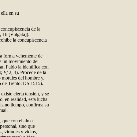
ella en su
 concupiscencia de la
, 16 [Vulgata]).
rohíbe la concupiscencia
da forma vehemente de
de un movimiento del
an Pablo la identifica con
4;
Ef
2, 3)
. Procede de la
s morales del hombre y,
io de Trento: DS 1515).
, existe cierta tensión, y se
o, en realidad, esta lucha
 mismo tiempo, confirma su
tual:
o, que con el alma
 personal, sino que
 virtudes y vicios,