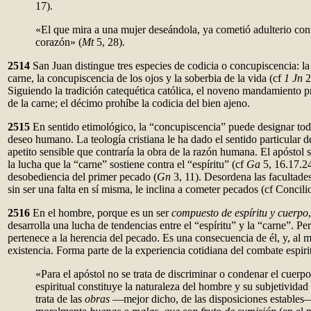
17).
«El que mira a una mujer deseándola, ya cometió adulterio con 
corazón» (
Mt
5, 28).
2514
San Juan distingue tres especies de codicia o concupiscencia: la
carne, la concupiscencia de los ojos y la soberbia de la vida (cf
1 Jn
2
Siguiendo la tradición catequética católica, el noveno mandamiento p
de la carne; el décimo prohíbe la codicia del bien ajeno.
2515
En sentido etimológico, la “concupiscencia” puede designar to
deseo humano. La teología cristiana le ha dado el sentido particular 
apetito sensible que contraría la obra de la razón humana. El apóstol s
la lucha que la “carne” sostiene contra el “espíritu”
(cf
Ga
5, 16.17.2
desobediencia del primer pecado (
Gn
3, 11). Desordena las facultade
sin ser una falta en sí misma, le inclina a cometer pecados (cf Concil
2516
En el hombre, porque es un ser
compuesto de espíritu y cuerpo
desarrolla una lucha de tendencias entre el “espíritu” y la “carne”. Per
pertenece a la herencia del pecado. Es una consecuencia de él, y, al
existencia. Forma parte de la experiencia cotidiana del combate espiri
«Para el apóstol no se trata de discriminar o condenar el cuerp
espiritual constituye la naturaleza del hombre y su subjetividad
trata de las
obras
—mejor dicho, de las disposiciones estables—,