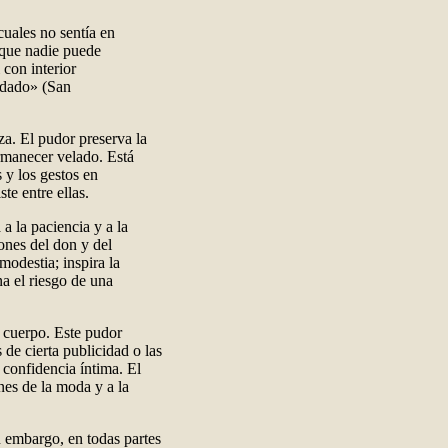
cuales no sentía en
] que nadie puede
i con interior
uidado» (San
nza. El pudor preserva la
rmanecer velado. Está
 y los gestos en
te entre ellas.
a la paciencia y a la
ones del don y del
modestia; inspira la
na el riesgo de una
 cuerpo. Este pudor
de cierta publicidad o las
confidencia íntima. El
ones de la moda y a la
n embargo, en todas partes