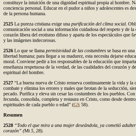
constituye la intuición de una dignidad espiritual propia al hombre. N
conciencia personal. Educar en el pudor a niños y adolescentes es desp
de la persona humana.
2525
La pureza cristiana exige una
purificación del clima social
. Obl
comunicación social a una información cuidadosa del respeto y de la 
corazón libera del erotismo difuso y aparta de los espectáculos que f
y las imágenes indecorosas.
2526
Lo que se llama
permisividad de las costumbres
se basa en una 
libertad humana; para llegar a su madurez, esta necesita dejarse educa
moral. Conviene pedir a los responsables de la educación que imparta
enseñanza respetuosa de la verdad, de las cualidades del corazón y d
espiritual del hombre.
2527
“La buena nueva de Cristo renueva continuamente la vida y la c
combate y elimina los errores y males que brotan de la seducción, s
pecado. Purifica y eleva sin cesar las costumbres de los pueblos. Con 
fecunda, consolida, completa y restaura en Cristo, como desde dentro,
espirituales de cada pueblo o edad” (
GS
58).
Resumen
2528
“Todo el que mira a una mujer deseándola, ya cometió adulteri
corazón” (
Mt
5, 28).