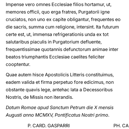
Impense vero omnes Ecclesiae filios hortamur, ut,
memores officii, quo erga fratres, Purgatorii igne
cruciatos, non uno ex capite obligantur, frequentes eo
die sacris, summa cum religione, intersint. Ita futurum
certe est, ut, immensa refrigerationis unda ex tot
salutaribus piaculis in Purgatorium defluente,
frequentissimae quotannis defunctorum animae inter
beatos triumphantis Ecclesiae caelites feliciter
cooptentur.
Quae autem hisce Apostolicis Litteris constituimus,
eadem valida et firma perpetuo fore edicimus, non
obstante quavis lege, antehac lata a Decessoribus
Nostris, de Missis non iterandis.
Datum Romae apud Sanctum Petrum die X mensis
Augusti anno MCMXV, Pontificatus Nostri primo.
P. CARD. GASPARRI
PH. CA