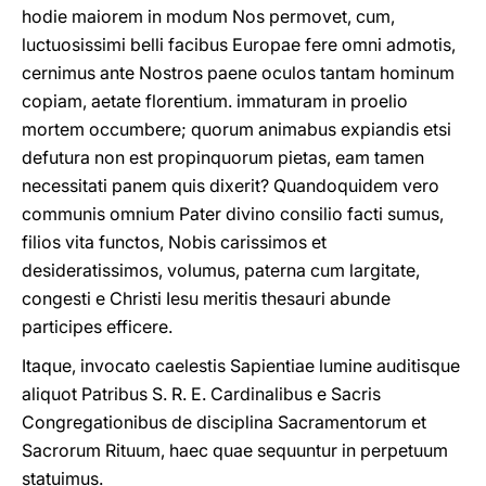
hodie maiorem in modum Nos permovet, cum,
luctuosissimi belli facibus Europae fere omni admotis,
cernimus ante Nostros paene oculos tantam hominum
copiam, aetate florentium. immaturam in proelio
mortem occumbere; quorum animabus expiandis etsi
defutura non est propinquorum pietas, eam tamen
necessitati panem quis dixerit? Quandoquidem vero
communis omnium Pater divino consilio facti sumus,
filios vita functos, Nobis carissimos et
desideratissimos, volumus, paterna cum largitate,
congesti e Christi Iesu meritis thesauri abunde
participes efficere.
Itaque, invocato caelestis Sapientiae lumine auditisque
aliquot Patribus S. R. E. Cardinalibus e Sacris
Congregationibus de disciplina Sacramentorum et
Sacrorum Rituum, haec quae sequuntur in perpetuum
statuimus.