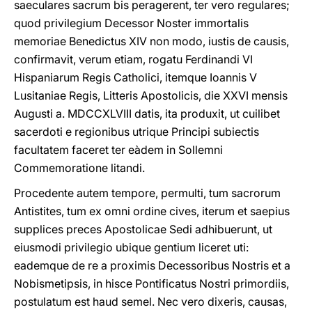
saeculares sacrum bis peragerent, ter vero regulares;
quod privilegium Decessor Noster immortalis
memoriae Benedictus XIV non modo, iustis de causis,
confirmavit, verum etiam, rogatu Ferdinandi VI
Hispaniarum Regis Catholici, itemque Ioannis V
Lusitaniae Regis, Litteris Apostolicis, die XXVI mensis
Augusti a. MDCCXLVIII datis, ita produxit, ut cuilibet
sacerdoti e regionibus utrique Principi subiectis
facultatem faceret ter eàdem in Sollemni
Commemoratione litandi.
Procedente autem tempore, permulti, tum sacrorum
Antistites, tum ex omni ordine cives, iterum et saepius
supplices preces Apostolicae Sedi adhibuerunt, ut
eiusmodi privilegio ubique gentium liceret uti:
eademque de re a proximis Decessoribus Nostris et a
Nobismetipsis, in hisce Pontificatus Nostri primordiis,
postulatum est haud semel. Nec vero dixeris, causas,