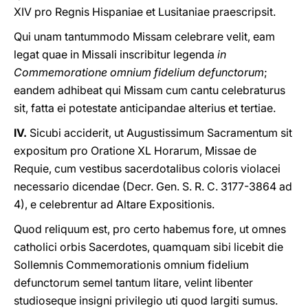
XIV pro Regnis Hispaniae et Lusitaniae praescripsit.
Qui unam tantummodo Missam celebrare velit, eam
legat quae in Missali inscribitur legenda
in
Commemoratione omnium fidelium defunctorum
;
eandem adhibeat qui Missam cum cantu celebraturus
sit, fatta ei potestate anticipandae alterius et tertiae.
IV.
Sicubi acciderit, ut Augustissimum Sacramentum sit
expositum pro Oratione XL Horarum, Missae de
Requie, cum vestibus sacerdotalibus coloris violacei
necessario dicendae (Decr. Gen. S. R. C. 3177-3864 ad
4), e celebrentur ad Altare Expositionis.
Quod reliquum est, pro certo habemus fore, ut omnes
catholici orbis Sacerdotes, quamquam sibi licebit die
Sollemnis Commemorationis omnium fidelium
defunctorum semel tantum litare, velint libenter
studioseque insigni privilegio uti quod largiti sumus.