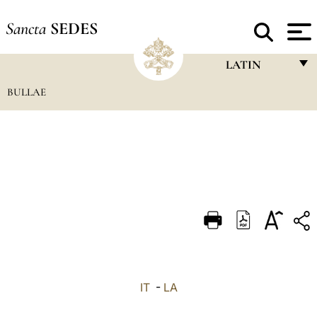
Sancta
SEDES
LATIN
BULLAE
FRANÇAIS
ENGLISH
ITALIANO
PORTUGUÊS
ESPAÑOL
DEUTSCH
POLSKI
العربيّة
IT
-
LA
中文