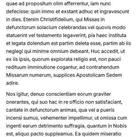
quae ad propositum olim afferrentur, iam nunc
defecisse: quin immo et exstant adhuc et ingravescunt
in dies. Etenim Christifidelium, qui Missas in
defunctorum solacium celebrandas vel quovis modo
statuerint vel testamento legaverint, pia haec instituta
et legata dolendum est partim deleta esse, partim ab iis
neglegi qui minime omnium debeant. Huc accedit, ut
ex iis ipsis, quorum explorata religio est, non pauci
redituum imminutione cogantur, ad contrahendum
Missarum numerum, supplices Apostolicam Sedem
adire.
Nos igitur, denuo conscientiam eorum graviter
onerantes, qui suo hac in re officio non satisfaciant,
cantate in defunctorum animas, qua vel a pueris
incensi sumus, vehementer impellimur, ut omissa cum
ingenti earum detrimento suffragia, quantum in Nobis
est, aliquo pacto suppleamus. Ea quidem miseratio