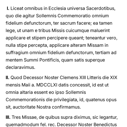
I.
Liceat omnibus in Ecclesia universa Sacerdotibus,
quo die agitur Sollemnis Commemoratio omnium
fidelium defunctorum, ter sacrum facere; ea tamen
lege, ut unam e tribus Missis cuicumque maluerint
applicare et stipem percipere queant; teneantur vero,
nulla stipe percepta, applicare alteram Missam in
suffragium omnium fidelium defunctorum, tertiam ad
mentem Summi Pontificis, quam satis superque
declaravimus.
II.
Quod Decessor Noster Clemens XIII Litteris die XIX
mensis Maii a. MDCCLXI datis concessit, id est ut
omnia altaria essent eo ipso Sollemnis
Commemorationis die privilegiata, id, quatenus opus
sit, auctoritate Nostra confirmamus.
III.
Tres Missae, de quibus supra diximus, sic legantur,
quemadmodum fel. rec. Decessor Noster Benedictus