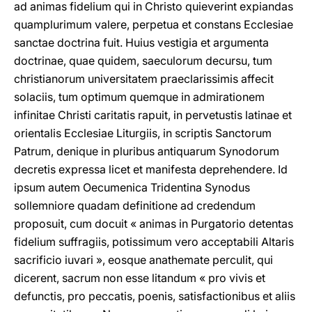
ad animas fidelium qui in Christo quieverint expiandas
quamplurimum valere, perpetua et constans Ecclesiae
sanctae doctrina fuit. Huius vestigia et argumenta
doctrinae, quae quidem, saeculorum decursu, tum
christianorum universitatem praeclarissimis affecit
solaciis, tum optimum quemque in admirationem
infinitae Christi caritatis rapuit, in pervetustis latinae et
orientalis Ecclesiae Liturgiis, in scriptis Sanctorum
Patrum, denique in pluribus antiquarum Synodorum
decretis expressa licet et manifesta deprehendere. Id
ipsum autem Oecumenica Tridentina Synodus
sollemniore quadam definitione ad credendum
proposuit, cum docuit « animas in Purgatorio detentas
fidelium suffragiis, potissimum vero acceptabili Altaris
sacrificio iuvari », eosque anathemate perculit, qui
dicerent, sacrum non esse litandum « pro vivis et
defunctis, pro peccatis, poenis, satisfactionibus et aliis