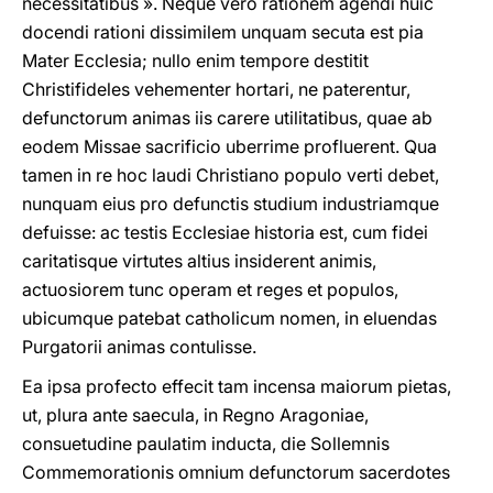
necessitatibus ». Neque vero rationem agendi huic
docendi rationi dissimilem unquam secuta est pia
Mater Ecclesia; nullo enim tempore destitit
Christifideles vehementer hortari, ne paterentur,
defunctorum animas iis carere utilitatibus, quae ab
eodem Missae sacrificio uberrime profluerent. Qua
tamen in re hoc laudi Christiano populo verti debet,
nunquam eius pro defunctis studium industriamque
defuisse: ac testis Ecclesiae historia est, cum fidei
caritatisque virtutes altius insiderent animis,
actuosiorem tunc operam et reges et populos,
ubicumque patebat catholicum nomen, in eluendas
Purgatorii animas contulisse.
Ea ipsa profecto effecit tam incensa maiorum pietas,
ut, plura ante saecula, in Regno Aragoniae,
consuetudine paulatim inducta, die Sollemnis
Commemorationis omnium defunctorum sacerdotes