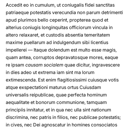
Accedit eo in cumulum, ut coniugalis fidei sanctitas
patriaeque potestatis verecundia non parum detrimenti
apud plurimos bello ceperint, propterea quod et
alterius coniugis longinquitas officiorum vincula in
altero relaxaret, et custodis absentia temeritatem
maxime puellarum ad indulgendum sibi licentius
impellerei — Itaque dolendum est multo esse magis,
quam antea, corruptos depravatosque mores, eaque
re ipsam
causam socialem
quae dicitur, ingravescere
in dies adeo ut extrema iam sint ma lorum
extimescenda. Est enim flagitiosissimi cuiusque votis
atque exspectationi maturus ortus Cuiusdam
universalis reipublicae, quae perfecta hominum
aequalitate et bonorum communione, tamquam
principiis innitatur, et in qua nec ulla sint nationum
discrimina, nec patris in filios, nec publicae potestatis;
in cives, nec Dei agnoscatur in homines consociatos