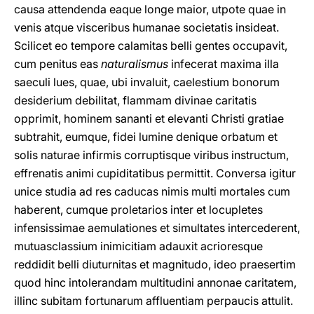
causa attendenda eaque longe maior, utpote quae in
venis atque visceribus humanae societatis insideat.
Scilicet eo tempore calamitas belli gentes occupavit,
cum penitus eas
naturalismus
infecerat maxima illa
saeculi lues, quae, ubi invaluit, caelestium bonorum
desiderium debilitat, flammam divinae caritatis
opprimit, hominem sananti et elevanti Christi gratiae
subtrahit, eumque, fidei lumine denique orbatum et
solis naturae infirmis corruptisque viribus instructum,
effrenatis animi cupiditatibus permittit. Conversa igitur
unice studia ad res caducas nimis multi mortales cum
haberent, cumque proletarios inter et locupletes
infensissimae aemulationes et simultates intercederent,
mutuasclassium inimicitiam adauxit acrioresque
reddidit belli diuturnitas et magnitudo, ideo praesertim
quod hinc intolerandam multitudini annonae caritatem,
illinc subitam fortunarum affluentiam perpaucis attulit.