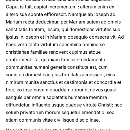
Caput is fuit, capiat incrementum : alterum enim ex
altero sua sponte effiorescit. Namque ab Ioseph ad
Mariam recta deducimur, per Mariam autem ad omnis
sanctitatis fontem, Iesum, qui domesticas virtutes suo
ipsius in Ioseph et in Mariam obsequio consecra vit. Ad
haec vero tanta virtutum specimina omnino se
christianae familiae renovent cupimus atque
conforment. Ita, quoniam familiae fundamento
communitas humani generis constituta est, cum
societati domesticae plus firmitatis accesserit, eius
nimirum munita sanctius et castimonia et concordia et
fide, eo ipso novum quoddam robur et novus quasi
sanguis per omnia societatis humanae membra
diffundetur, influente usque quaque virtute Christi; nec
solum privatorum morum sequetur emendatio, sed
etiam communis vitae civilisque disciplinae.