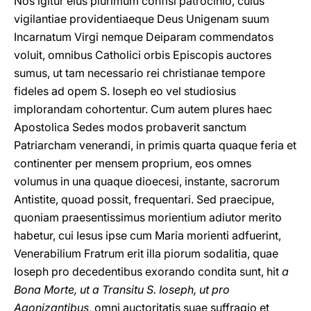
Nos igitur eius plurimum confisi patrocinio, cuius
vigilantiae providentiaeque Deus Unigenam suum
Incarnatum Virgi nemque Deiparam commendatos
voluit, omnibus Catholici orbis Episcopis auctores
sumus, ut tam necessario rei christianae tempore
fideles ad opem S. Ioseph eo vel studiosius
implorandam cohortentur. Cum autem plures haec
Apostolica Sedes modos probaverit sanctum
Patriarcham venerandi, in primis quarta quaque feria et
continenter per mensem proprium, eos omnes
volumus in una quaque dioecesi, instante, sacrorum
Antistite, quoad possit, frequentari. Sed praecipue,
quoniam praesentissimus morientium adiutor merito
habetur, cui Iesus ipse cum Maria morienti adfuerint,
Venerabilium Fratrum erit illa piorum sodalitia, quae
Ioseph pro decedentibus exorando condita sunt, hit
a
Bona Morte, ut a Transitu S. Ioseph, ut pro
Agonizantibus
, omni auctoritatis suae suffragio et