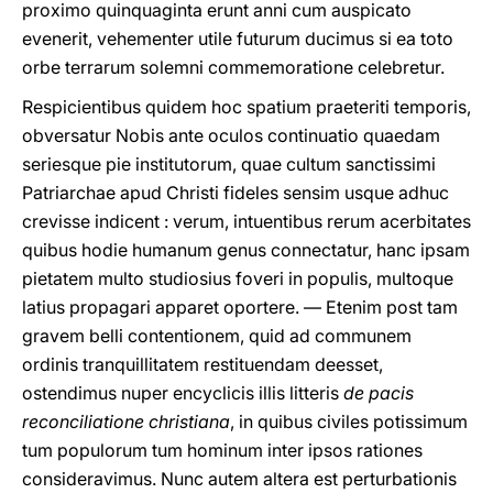
proximo quinquaginta erunt anni cum auspicato
evenerit, vehementer utile futurum ducimus si ea toto
orbe terrarum solemni commemoratione celebretur.
Respicientibus quidem hoc spatium praeteriti temporis,
obversatur Nobis ante oculos continuatio quaedam
seriesque pie institutorum, quae cultum sanctissimi
Patriarchae apud Christi fideles sensim usque adhuc
crevisse indicent : verum, intuentibus rerum acerbitates
quibus hodie humanum genus connectatur, hanc ipsam
pietatem multo studiosius foveri in populis, multoque
latius propagari apparet oportere. — Etenim post tam
gravem belli contentionem, quid ad communem
ordinis tranquillitatem restituendam deesset,
ostendimus nuper encyclicis illis litteris
de pacis
reconciliatione christiana
, in quibus civiles potissimum
tum populorum tum hominum inter ipsos rationes
consideravimus. Nunc autem altera est perturbationis