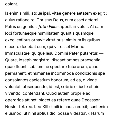
colant.
Is enim simili, atque ipsi, vitae genere aetatem exegit :
cuius ratione rei Christus Deus, cum esset aeterni
Patris unigenitus,
fabri Filius
appellari voluit. At eam
loci fortunaeque humilitatem quantis quamque
excellentibus ornavit virtutibus; nimirum iis quibus
elucere decebat eum, qui vir esset Mariae
Immaculatae, quique Iesu Domini Pater putaretur. —
Quare, Ioseph magistro, discant omnes praesentia,
quae fluunt, sub lumine spectare futurorum, quae
permanent; et humanae incommoda condicionis spe
consolantes caelestium bonorum, ad ea, divinae
voluntati obsequendo, id est, sobrie et iuste et pie
vivendo, contendant. Quod autem proprie ad
operarios attinet, placet ea referre quae Decessor
Noster fel. rec. Leo XIII simili in causa edixit; sunt enim
eiusmodi ut nihil aptius dici posse videatur: « Harum