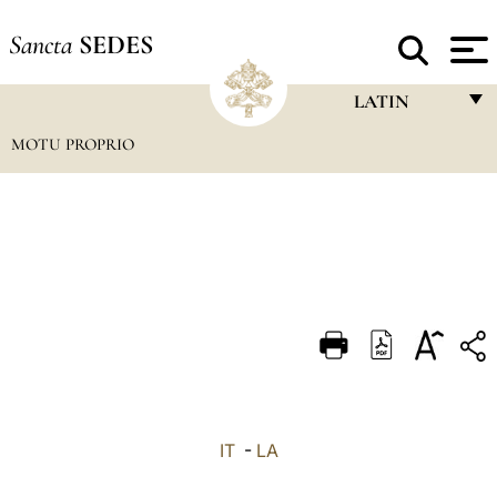
Sancta
SEDES
LATIN
MOTU PROPRIO
FRANÇAIS
ENGLISH
ITALIANO
PORTUGUÊS
ESPAÑOL
DEUTSCH
POLSKI
العربيّة
IT
-
LA
中文