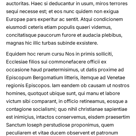
auctoritas. Haec si deducantur in usum, miros terrores
sequi necesse est; et eos nunc quidem non exigua
Europae pars experitur ac sentit. Atqui condicionem
eiusmodi ceteris etiam populis quaeri videmus,
concitatisque paucorum furore et audacia plebibus,
magnas hic illic turbas subinde exsistere.
Equidem hoc rerum cursu Nos in primis solliciti,
Ecclesiae filios sui commonefacere officii ex
occasione haud praetermisimus, ut datis proxime ad
Episcopum Bergomatium litteris, itemque ad Venetae
regionis Episcopos. Iam eandem ob causam ut nostros
homines, quotquot ubique sunt, qui manu et labore
victum sibi comparant, in officio retineamus, eosque a
contagione socialismi; quo nihil christianae sapientiae
est inimiçius, intactos conservemus, eisdem praesertim
Sanctum Ioseph perstudiose proponimus, quem
peculiarem et vitae ducem observent et patronum