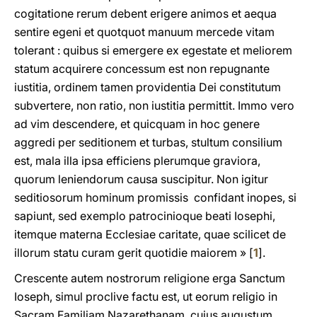
cogitatione rerum debent erigere animos et aequa
sentire egeni et quotquot manuum mercede vitam
tolerant : quibus si emergere ex egestate et meliorem
statum acquirere concessum est non repugnante
iustitia, ordinem tamen providentia Dei constitutum
subvertere, non ratio, non iustitia permittit. Immo vero
ad vim descendere, et quicquam in hoc genere
aggredi per seditionem et turbas, stultum consilium
est, mala illa ipsa efficiens plerumque graviora,
quorum leniendorum causa suscipitur. Non igitur
seditiosorum hominum promissis confidant inopes, si
sapiunt, sed exemplo patrocinioque beati Iosephi,
itemque materna Ecclesiae caritate, quae scilicet de
illorum statu curam gerit quotidie maiorem » [
1
].
Crescente autem nostrorum religione erga Sanctum
Ioseph, simul proclive factu est, ut eorum religio in
Sacram Familiam Nazarethanam, cuius augustum