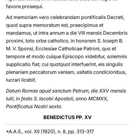
favore prosequi.
Ad memoriam vero celebrandam pontificalis Decreti,
quod supra memoratum est, praecipimus et
mandamus, ut intra annum a die VIII mensis Decembris
proximi, toto orbe catholico, in honorem S. Ioseph B.
M. V. Sponsi, Ecclesiae Catholicae Patroni, quo et
tempore et modo cuique Episcopo videbitur, solemnis
supplicatio fiat; cui quotquot interfuerint, eis singulis
plenariam peccatorum veniam, usitatis condicionibus,
lucrari licebit.
Datum Romae apud sanctum Petrum, die XXV mensis
Iulii, in festo S. Iacobi Apostoli, anno MCMXX,
Pontificatus Nostri sexto.
BENEDICTUS PP. XV
*A.A.S., vol. XII (1920), n. 8, pp. 313-317