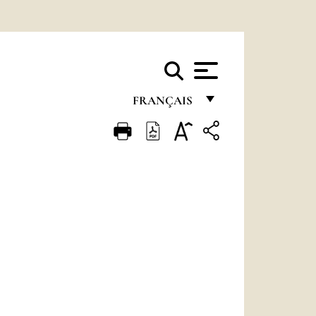
FRANÇAIS
FRANÇAIS
ENGLISH
ITALIANO
PORTUGUÊS
ESPAÑOL
DEUTSCH
POLSKI