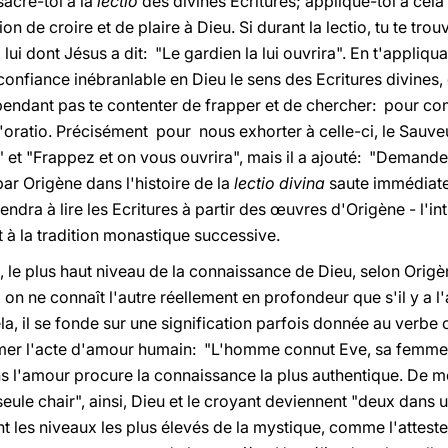
cre-toi à la
lectio
des divines Ecritures; applique-toi à ce
ion de croire et de plaire à Dieu. Si durant la lectio, tu te tr
 lui dont Jésus a dit: "Le gardien la lui ouvrira". En t'appliqua
onfiance inébranlable en Dieu le sens des Ecritures divines,
ependant pas te contenter de frapper et de chercher: pour c
'oratio. Précisément pour nous exhorter à celle-ci, le Sauve
 et "Frappez et on vous ouvrira", mais il a ajouté: "Demande
par Origène dans l'histoire de la
lectio divina
saute immédiate
ndra à lire les Ecritures à partir des œuvres d'Origène - l'in
t à la tradition monastique successive.
le plus haut niveau de la connaissance de Dieu, selon Origène,
 ne connaît l'autre réellement en profondeur que s'il y a l'
a, il se fonde sur une signification parfois donnée au verbe 
rimer l'acte d'amour humain: "L'homme connut Eve, sa femme; el
ns l'amour procure la connaissance la plus authentique. De 
le chair", ainsi, Dieu et le croyant deviennent "deux dans un
int les niveaux les plus élevés de la mystique, comme l'attest