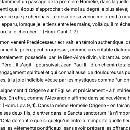
notamment un passage de la première Homélie, dans laquelle
senti que l'époux s'approchait de moi au degré le plus élevé; ap
ouver ce que je cherchais. Le désir de sa venue me prend à nou
st apparu, lorsque je le tiens entre les mains, voilà qu'il m'éch
re à le chercher..." (Hom. Cant. 1, 7).
ue mon vénéré Prédécesseur écrivait, en témoin authentique, 
comment la prière peut progresser, comme un véritable dialog
otalement possédée par le Bien-Aimé divin, vibrant au contac
re... Il s'agit - poursuivait Jean-Paul II - d'un chemin tota
t engagement spirituel et qui connaît aussi de douloureuses pur
s, à la joie indicible vécue par les mystiques comme "union 
eignement d'Origène sur l'Eglise, et précisément - à l'intérieur
. En effet, comme l'Alexandrin affirme dans sa neuvième Ho
(Hom. Lev. 9, 1). Dans la même Homélie Origène - en faisant 
de ses deux fils, d'entrer dans le Sancta sanctorum "à n'impor
"Cela démontre que si quelqu'un entre à n'importe quelle heu
as les vêtements pontificaux, sans avoir préparé les offrande