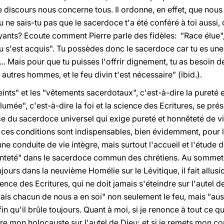
 Ce discours nous concerne tous. Il ordonne, en effet, que n
u ne sais-tu pas que le sacerdoce t'a été conféré à toi aussi, c
ants? Ecoute comment Pierre parle des fidèles: "Race élue", d
u s'est acquis". Tu possèdes donc le sacerdoce car tu es une 
e... Mais pour que tu puisses l'offrir dignement, tu as besoin 
tres hommes, et le feu divin t'est nécessaire" (ibid.).
ceints" et les "vêtements sacerdotaux", c'est-à-dire la pureté 
allumée", c'est-à-dire la foi et la science des Ecritures, se p
e du sacerdoce universel qui exige pureté et honnêteté de vie
n, ces conditions sont indispensables, bien évidemment, pour
une conduite de vie intègre, mais surtout l'accueil et l'étude d
sainteté" dans le sacerdoce commun des chrétiens. Au sommet
ours dans la neuvième Homélie sur le Lévitique, il fait allusi
cience des Ecritures, qui ne doit jamais s'éteindre sur l'autel d
Mais chacun de nous a en soi" non seulement le feu, mais "aus
afin qu'il brûle toujours. Quant à moi, si je renonce à tout ce
offre mon holocauste sur l'autel de Dieu; et si je remets mon co