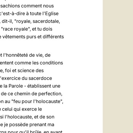
ous sachions comment nous
'est-à-dire à toute l'Eglise
it-il, "royale, sacerdotale,
"race royale", et tu dois
de vêtements purs et différents
et l'honnêteté de vie, de
résentent comme les conditions
, foi et science des
 l'exercice du sacerdoce
e la Parole - établissent une
 de ce chemin de perfection,
on au "feu pour l'holocauste",
e celui qui exerce le
si l'holocauste, et de son
 que je possède prenant ma
rps pour qu'il brûle, en ayant