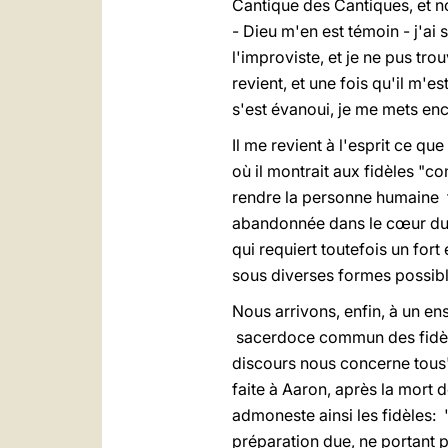
Cantique des Cantiques, et 
- Dieu m'en est témoin - j'ai 
l'improviste, et je ne pus tr
revient, et une fois qu'il m'e
s'est évanoui, je me mets enco
Il me revient à l'esprit ce q
où il montrait aux fidèles "
rendre la personne humaine t
abandonnée dans le cœur du Pè
qui requiert toutefois un for
sous diverses formes possible
Nous arrivons, enfin, à un ens
sacerdoce commun des fidèles
discours nous concerne tous" 
faite à Aaron, après la mort 
admoneste ainsi les fidèles: 
préparation due, ne portant p