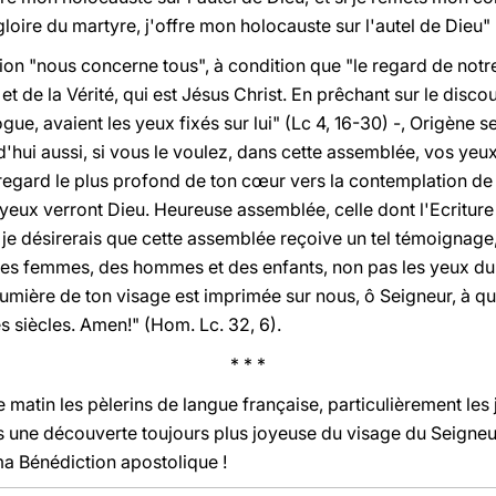
a gloire du martyre, j'offre mon holocauste sur l'autel de Dieu"
on "nous concerne tous", à condition que "le regard de notre
t de la Vérité, qui est Jésus Christ. En prêchant sur le disc
gue, avaient les yeux fixés sur lui" (Lc 4, 16-30) -, Origène 
hui aussi, si vous le voulez, dans cette assemblée, vos yeux
e regard le plus profond de ton cœur vers la contemplation de 
s yeux verront Dieu. Heureuse assemblée, celle dont l'Ecriture
n je désirerais que cette assemblée reçoive un tel témoignage
 des femmes, des hommes et des enfants, non pas les yeux du
lumière de ton visage est imprimée sur nous, ô Seigneur, à qui
s siècles. Amen!" (Hom. Lc. 32, 6).
* * *
e matin les pèlerins de langue française, particulièrement les
 une découverte toujours plus joyeuse du visage du Seigneur 
ma Bénédiction apostolique !