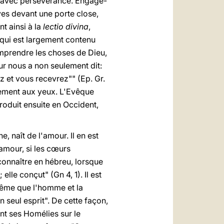
la avec persévérance. Engage-
ouves devant une porte close,
nt ainsi à la
lectio divina
,
 qui est largement contenu
omprendre les choses de Dieu,
ur nous a non seulement dit:
z et vous recevrez"" (Ep. Gr.
ment aux yeux. L'Evêque
troduit ensuite en Occident,
 naît de l'amour. Il en est
amour, si les cœurs
connaître en hébreu, lorsque
le conçut" (Gn 4, 1). Il est
même que l'homme et la
 seul esprit". De cette façon,
ent ses Homélies sur le