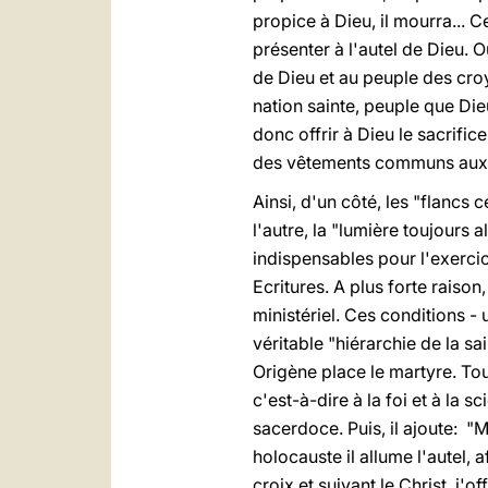
propice à Dieu, il mourra...
présenter à l'autel de Dieu. O
de Dieu et au peuple des croy
nation sainte, peuple que Die
donc offrir à Dieu le sacrific
des vêtements communs aux au
Ainsi, d'un côté, les "flancs 
l'autre, la "lumière toujours 
indispensables pour l'exercic
Ecritures. A plus forte raiso
ministériel. Ces conditions - 
véritable "hiérarchie de la 
Origène place le martyre. Touj
c'est-à-dire à la foi et à la s
sacerdoce. Puis, il ajoute: "
holocauste il allume l'autel, 
croix et suivant le Christ, j'