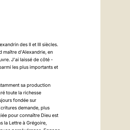
العربيّة
中文
LATINE
andrin des II et III siècles.
d maître d'Alexandrie, en
uvre. J'ai laissé de côté -
parmi les plus importants et
onstamment sa production
ré toute la richesse
ujours fondée sur
 Ecritures demande, plus
égiée pour connaître Dieu est
s la Lettre à Grégoire,