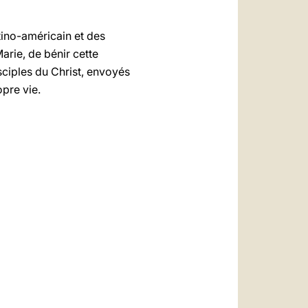
tino-américain et des
rie, de bénir cette
isciples du Christ, envoyés
opre vie.