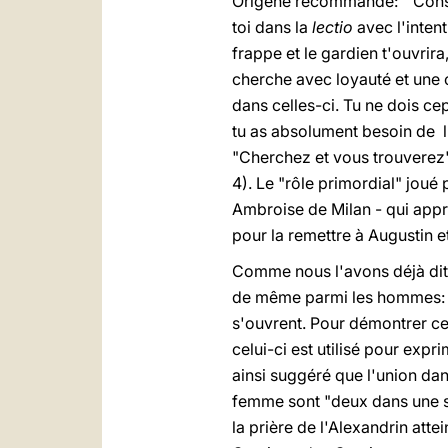
Origène recommande: "Consa
toi dans la
lectio
avec l'intent
frappe et le gardien t'ouvrira,
cherche avec loyauté et une c
dans celles-ci. Tu ne dois c
tu as absolument besoin de l
"Cherchez et vous trouverez"
4). Le "rôle primordial" joué 
Ambroise de Milan - qui appre
pour la remettre à Augustin e
Comme nous l'avons déjà dit, 
de même parmi les hommes: on
s'ouvrent. Pour démontrer cel
celui-ci est utilisé pour exp
ainsi suggéré que l'union da
femme sont "deux dans une seu
la prière de l'Alexandrin atte