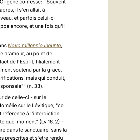
 Origène confesse: "Souvent
rès, il s'en allait à
veau, et parfois celui-ci
appe encore, et une fois qu'il
dans
Novo millennio ineunte
,
ue d'amour, au point de
t de l'Esprit, filialement
lement soutenu par la grâce,
ifications, mais qui conduit,
sponsale"" (n. 33).
 de celle-ci - sur le
mélie sur le Lévitique, "ce
référence à l'interdiction
te quel moment" (Lv 16, 2) -
re dans le sanctuaire, sans la
s prescrites et s'être rendu