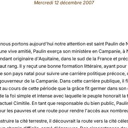
Mercredi 12 décembre 2007
l nous portons aujourd'hui notre attention est saint Paulin de
r une vive amitié, Paulin exerça son ministère en Campanie, à N
pendant originaire d'Aquitaine, dans le sud de la France et pr
aut rang. Il y reçut une bonne formation littéraire, ayant pour
e son pays natal pour suivre une carrière politique précoce, q
gouverneur de la Campanie. Dans cette carrière publique, il f
t au cours de cette période que la grâce fit germer dans son
e la foi simple et intense avec laquelle le peuple honorait la
'actuel Cimitile. En tant que responsable du bien public, Pauli
pour les pauvres et une route pour rendre l'accès aux nombreu
ruire la cité terrestre, il découvrait la route vers la cité cél