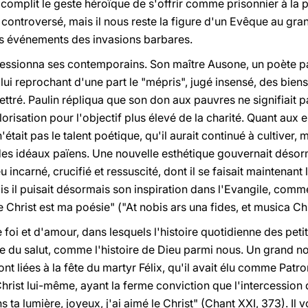
accomplit le geste héroïque de s'offrir comme prisonnier à la 
controversé, mais il nous reste la figure d'un Evêque au gra
es événements des invasions barbares.
ssionna ses contemporains. Son maître Ausone, un poète païen,
ui reprochant d'une part le "mépris", jugé insensé, des biens m
ettré. Paulin répliqua que son don aux pauvres ne signifiait 
alorisation pour l'objectif plus élevé de la charité. Quant aux 
'était pas le talent poétique, qu'il aurait continué à cultiver
des idéaux païens. Une nouvelle esthétique gouvernait désorma
 incarné, crucifié et ressuscité, dont il se faisait maintenant le
 il puisait désormais son inspiration dans l'Evangile, comme 
t le Christ est ma poésie" ("At nobis ars una fides, et musica C
 foi et d'amour, dans lesquels l'histoire quotidienne des pe
e du salut, comme l'histoire de Dieu parmi nous. Un grand 
ont liées à la fête du martyr Félix, qu'il avait élu comme Patr
e Christ lui-même, ayant la ferme conviction que l'intercession 
 ta lumière, joyeux, j'ai aimé le Christ" (Chant XXI, 373). I