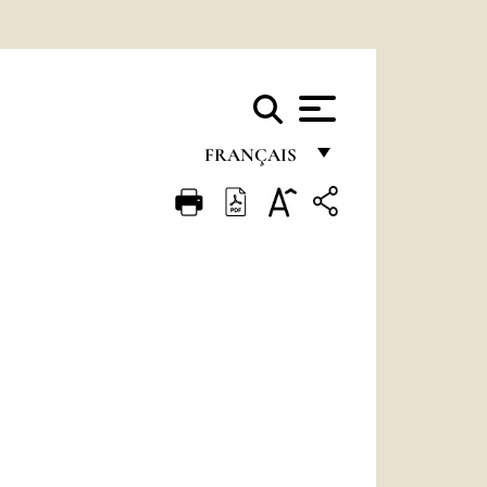
FRANÇAIS
FRANÇAIS
ENGLISH
ITALIANO
PORTUGUÊS
ESPAÑOL
DEUTSCH
POLSKI