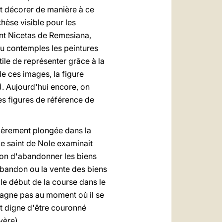
it décorer de manière à ce
hèse visible pour les
aint Nicetas de Remesiana,
 tu contemples les peintures
tile de représenter grâce à la
e ces images, la figure
). Aujourd'hui encore, on
les figures de référence de
ntièrement plongée dans la
 le saint de Nole examinait
sion d'abandonner les biens
'abandon ou la vente des biens
e début de la course dans le
e gagne pas au moment où il se
st digne d'être couronné
vère).