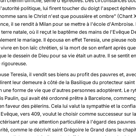
e d'un chemin difficile, semé d'épreuves. Des circonstances 
l'autorité politique, lui firent toucher du doigt l'aspect éph
"L'homme sans le Christ n'est que poussière et ombre" (Chant X
ence, il se rendit à Milan pour se mettre à l'école d'Ambroise.
 terre natale, où il reçut le baptême des mains de l'Evêque 
lement le mariage. Il épousa en effet Teresia, une pieuse no
 à vivre en bon laïc chrétien, si la mort de son enfant après qu
que le dessein de Dieu pour sa vie était un autre. Il se sentit 
 rigoureuse.
e Teresia, il vendit ses biens au profit des pauvres et, avec 
irent leur demeure à côté de la Basilique du protecteur saint
lon une forme de vie que d'autres personnes adoptèrent. Le 
s Paulin, qui avait été ordonné prêtre à Barcelone, commen
en faveur des pèlerins. Cela lui valut la sympathie et la con
 l'Evêque, vers 409, voulut le choisir comme successeur sur l
actérisant par une attention particulière à l'égard des pauvres.
rité, comme le décrivit saint Grégoire le Grand dans le chapit