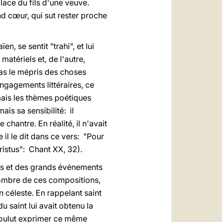
place du fils d'une veuve.
nd cœur, qui sut rester proche
 se sentit "trahi", et lui
atériels et, de l'autre,
pas le mépris des choses
engagements littéraires, ce
, mais les thèmes poétiques
is sa sensibilité: il
 chantre. En réalité, il n'avait
il le dit dans ce vers: "Pour
hristus": Chant XX, 32).
tits et des grands événements
nombre de ces compositions,
on céleste. En rappelant saint
du saint lui avait obtenu la
l voulut exprimer ce même