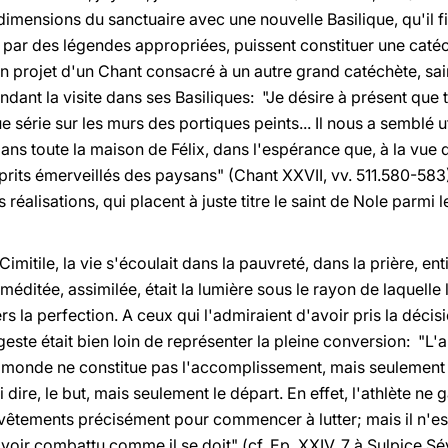
imensions du sanctuaire avec une nouvelle Basilique, qu'il f
 par des légendes appropriées, puissent constituer une catéc
 son projet d'un Chant consacré à un autre grand catéchète, s
ndant la visite dans ses Basiliques: "Je désire à présent que
 série sur les murs des portiques peints... Il nous a semblé u
ns toute la maison de Félix, dans l'espérance que, à la vue d
esprits émerveillés des paysans" (Chant XXVII, vv. 511.580-583
 réalisations, qui placent à juste titre le saint de Nole parmi 
Cimitile, la vie s'écoulait dans la pauvreté, dans la prière, e
e, méditée, assimilée, était la lumière sous le rayon de laquelle
s la perfection. A ceux qui l'admiraient d'avoir pris la déci
e geste était bien loin de représenter la pleine conversion: "L
monde ne constitue pas l'accomplissement, mais seulement l
i dire, le but, mais seulement le départ. En effet, l'athlète n
s vêtements précisément pour commencer à lutter; mais il n'e
ir combattu comme il se doit" (cf. Ep. XXIV, 7 à Sulpice Sé