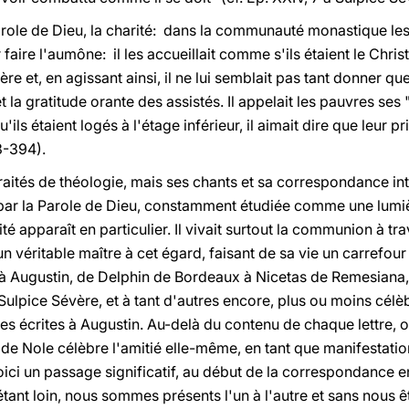
parole de Dieu, la charité: dans la communauté monastique le
r faire l'aumône: il les accueillait comme s'ils étaient le Christ
re et, en agissant ainsi, il ne lui semblait pas tant donner q
t la gratitude orante des assistés. Il appelait les pauvres ses "p
ls étaient logés à l'étage inférieur, il aimait dire que leur p
3-394).
 traités de théologie, mais ses chants et sa correspondance in
ar la Parole de Dieu, constamment étudiée comme une lumièr
é apparaît en particulier. Il vivait surtout la communion à tr
t un véritable maître à cet égard, faisant de sa vie un carrefou
 Augustin, de Delphin de Bordeaux à Nicetas de Remesiana, 
lpice Sévère, et à tant d'autres encore, plus ou moins célèb
es écrites à Augustin. Au-delà du contenu de chaque lettre, 
t de Nole célèbre l'amitié elle-même, en tant que manifestati
oici un passage significatif, au début de la correspondance en
'étant loin, nous sommes présents l'un à l'autre et sans nous