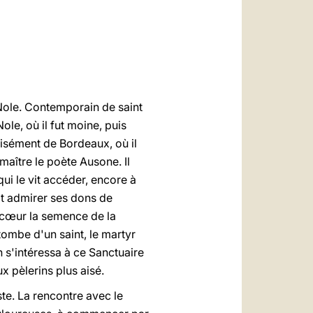
العربيّة
中文
LATINE
 Nole. Contemporain de saint
ole, où il fut moine, puis
écisément de Bordeaux, où il
 maître le poète Ausone. Il
ui le vit accéder, encore à
it admirer ses dons de
 cœur la semence de la
 tombe d'un saint, le martyr
n s'intéressa à ce Sanctuaire
x pèlerins plus aisé.
este. La rencontre avec le