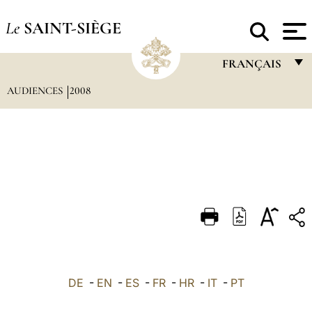
Le
SAINT-SIÈGE
FRANÇAIS
AUDIENCES
2008
FRANÇAIS
ENGLISH
ITALIANO
PORTUGUÊS
ESPAÑOL
DEUTSCH
POLSKI
العربيّة
DE
-
EN
-
ES
-
FR
-
HR
-
IT
-
PT
中文