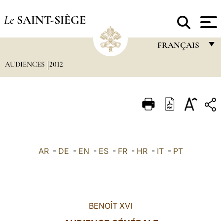
Le
SAINT-SIÈGE
FRANÇAIS
AUDIENCES
2012
FRANÇAIS
ENGLISH
ITALIANO
PORTUGUÊS
ESPAÑOL
AR
-
DE
-
EN
-
ES
-
FR
-
HR
-
IT
-
PT
DEUTSCH
POLSKI
العربيّة
BENOÎT XVI
中文