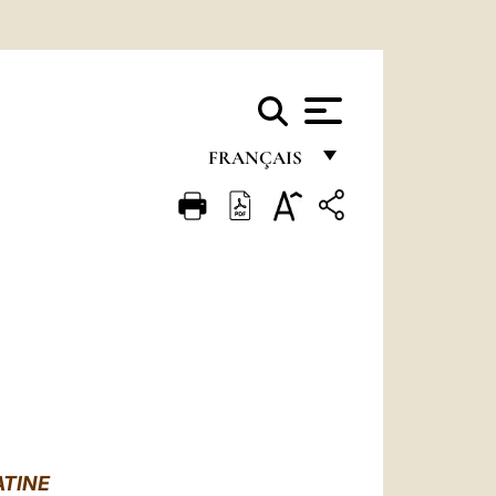
FRANÇAIS
FRANÇAIS
ENGLISH
ITALIANO
PORTUGUÊS
ESPAÑOL
DEUTSCH
POLSKI
ATIN
E