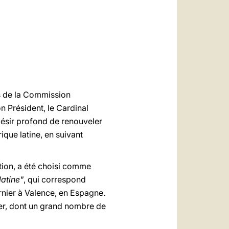
العربيّة
中文
LATINE
es de la Commission
n Président, le Cardinal
 désir profond de renouveler
ique latine, en suivant
ation, a été choisi comme
latine"
, qui correspond
ernier à Valence, en Espagne.
ier, dont un grand nombre de