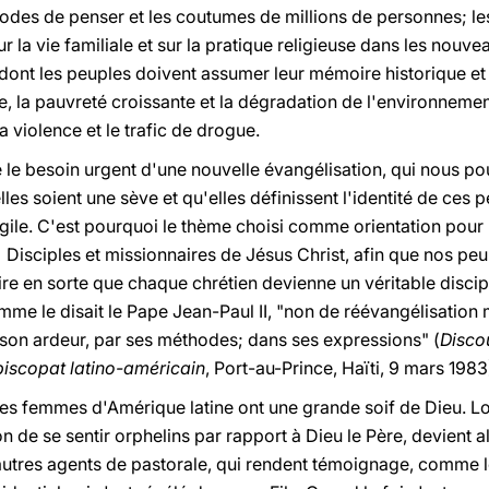
modes de penser et les coutumes de millions de personnes; les
la vie familiale et sur la pratique religieuse dans les nouvea
 dont les peuples doivent assumer leur mémoire historique et
e, la pauvreté croissante et la dégradation de l'environnement
a violence et le trafic de drogue.
e le besoin urgent d'une nouvelle évangélisation, qui nous p
elles soient une sève et qu'elles définissent l'identité de ces
ngile. C'est pourquoi le thème choisi comme orientation pour 
isciples et missionnaires de Jésus Christ, afin que nos peupl
aire en sorte que chaque chrétien devienne un véritable disci
mme le disait le Pape Jean-Paul II, "non de réévangélisation
 son ardeur, par ses méthodes; dans ses expressions" (
Disco
piscopat latino-américain
, Port-au-Prince, Haïti, 9 mars 1983
les femmes d'Amérique latine ont une grande soif de Dieu. L
de se sentir orphelins par rapport à Dieu le Père, devient al
utres agents de pastorale, qui rendent témoignage, comme le 