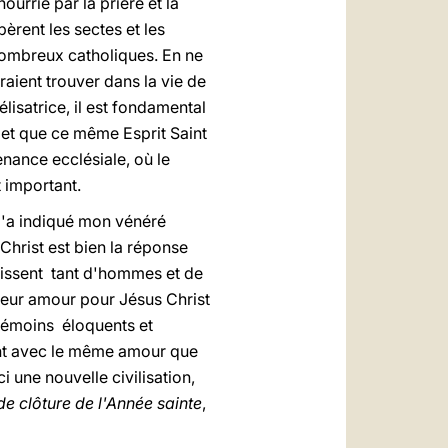
ourrie par la prière et la
èrent les sectes et les
nombreux catholiques. En ne
aient trouver dans la vie de
lisatrice, il est fondamental
, et que ce même Esprit Saint
enance ecclésiale, où le
t important.
l'a indiqué mon vénéré
Christ est bien la réponse
goissent tant d'hommes et de
 leur amour pour Jésus Christ
 témoins éloquents et
ant avec le même amour que
i une nouvelle civilisation,
de clôture de l'Année sainte
,