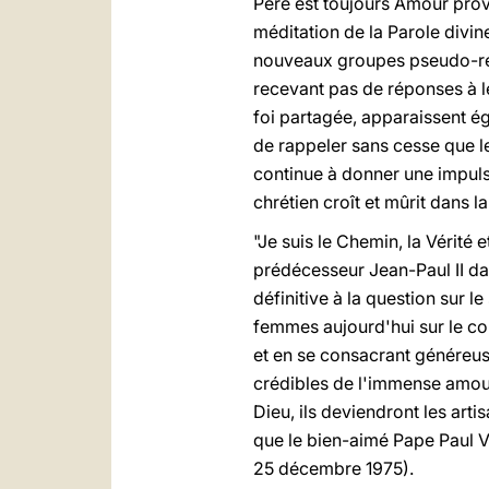
Père est toujours Amour provid
méditation de la Parole divin
nouveaux groupes pseudo-reli
recevant pas de réponses à le
foi partagée, apparaissent ég
de rappeler sans cesse que le 
continue à donner une impulsi
chrétien croît et mûrit dans 
"Je suis le Chemin, la Vérité e
prédécesseur Jean-Paul II d
définitive à la question sur 
femmes aujourd'hui sur le con
et en se consacrant généreus
crédibles de l'immense amou
Dieu, ils deviendront les arti
que le bien-aimé Pape Paul VI
25 décembre 1975).