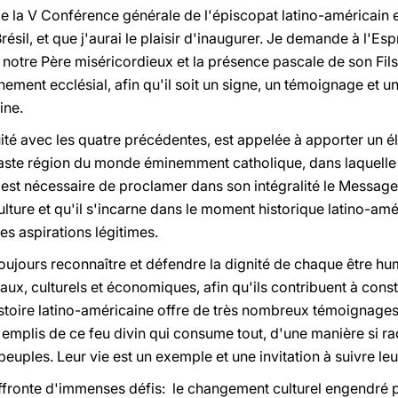
e la V Conférence générale de l'épiscopat latino-américain e
il, et que j'aurai le plaisir d'inaugurer. Je demande à l'Espri
u notre Père miséricordieux et la présence pascale de son Fils 
nement ecclésial, afin qu'il soit un signe, un témoignage et
ine.
ité avec les quatre précédentes, est appelée à apporter un é
vaste région du monde éminemment catholique, dans laquelle v
st nécessaire de proclamer dans son intégralité le Message d
ulture et qu'il s'incarne dans le moment historique latino-am
es aspirations légitimes.
toujours reconnaître et défendre la dignité de chaque être h
x, culturels et économiques, afin qu'ils contribuent à constru
'histoire latino-américaine offre de très nombreux témoigna
, emplis de ce feu divin qui consume tout, d'une manière si ra
 peuples. Leur vie est un exemple et une invitation à suivre leu
affronte d'immenses défis: le changement culturel engendré