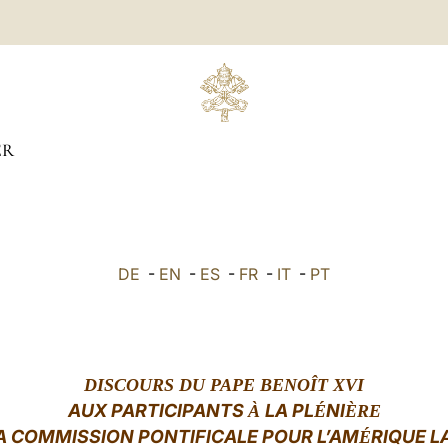
ER
DE
-
EN
-
ES
-
FR
-
IT
-
PT
DISCOURS DU PAPE BENOÎT XVI
AUX PARTICIPANTS
LA PL
NI
À
É
ÈRE
A COMMISSION PONTIFICALE POUR L’AM
RIQUE L
É