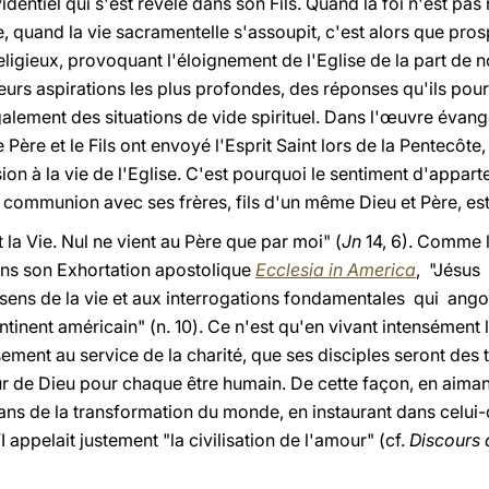
entiel qui s'est révélé dans son Fils. Quand la foi n'est pas n
e, quand la vie sacramentelle s'assoupit, c'est alors que prosp
gieux, provoquant l'éloignement de l'Eglise de la part de 
urs aspirations les plus profondes, des réponses qu'ils pourr
alement des situations de vide spirituel. Dans l'œuvre évangé
Père et le Fils ont envoyé l'Esprit Saint lors de la Pentecôte
on à la vie de l'Eglise. C'est pourquoi le sentiment d'appart
la communion avec ses frères, fils d'un même Dieu et Père, es
t la Vie. Nul ne vient au Père que par moi" (
Jn
14, 6). Comme 
ans son Exhortation apostolique
Ecclesia in America
, "Jésus 
le sens de la vie et aux interrogations fondamentales qui an
tinent américain" (n. 10). Ce n'est qu'en vivant intensément
ement au service de la charité, que ses disciples seront des
r de Dieu pour chaque être humain. De cette façon, en aim
sans de la transformation du monde, en instaurant dans celui-c
 appelait justement "la civilisation de l'amour" (cf.
Discours 