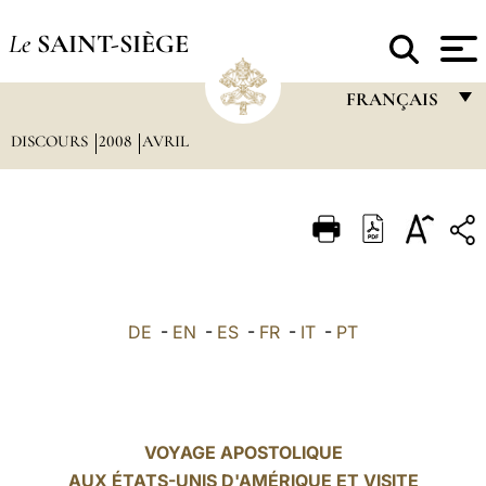
Le
SAINT-SIÈGE
FRANÇAIS
DISCOURS
2008
AVRIL
FRANÇAIS
ENGLISH
ITALIANO
PORTUGUÊS
ESPAÑOL
DE
-
EN
-
ES
-
FR
-
IT
-
PT
DEUTSCH
POLSKI
العربيّة
VOYAGE APOSTOLIQUE
AUX ÉTATS-UNIS D'AMÉRIQUE ET VISITE
中文