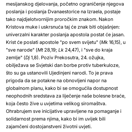
mesijanskog djelovanja, početno ograničenje njegova
poslanja i poslanja Dvanaestorice na Izraela, postaje
tako najdjelotvornijim proročkim znakom. Nakon
Kristova muke i uskrsnuća taj će znak biti objašnjen:
univerzalni karakter poslanja apostola postat će jasan.
Krist će poslati apostole "po svem svijetu" (
Mk
16,15), u
"sve narode" (
Mt
28,19;
Lk
24,47), i "sve do kraja
zemlje" (
Dj
1,8). Poziv Prekosutra, 24. ožujka,
obilježava se Svjetski dan borbe protiv tuberkuloze,
što su ga ustanovili Ujedinjeni narodi. To je prava
prigoda da se potakne na obnovljeni napor na
globalnom planu, kako bi se omogućila dostupnost
neophodnih sredstava za liječenje naše bolesne braće,
koja često žive u uvjetima velikog siromaštva.
Ohrabrujem sve inicijative upravljene na pomaganje i
solidarnost prema njima, kako bi im uvijek bili
zajamčeni dostojanstveni životni uvjeti.