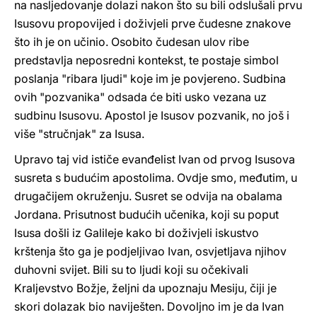
na nasljedovanje dolazi nakon što su bili odslušali prvu
Isusovu propovijed i doživjeli prve čudesne znakove
što ih je on učinio. Osobito čudesan ulov ribe
predstavlja neposredni kontekst, te postaje simbol
poslanja "ribara ljudi" koje im je povjereno. Sudbina
ovih "pozvanika" odsada će biti usko vezana uz
sudbinu Isusovu. Apostol je Isusov pozvanik, no još i
više "stručnjak" za Isusa.
Upravo taj vid ističe evanđelist Ivan od prvog Isusova
susreta s budućim apostolima. Ovdje smo, međutim, u
drugačijem okruženju. Susret se odvija na obalama
Jordana. Prisutnost budućih učenika, koji su poput
Isusa došli iz Galileje kako bi doživjeli iskustvo
krštenja što ga je podjeljivao Ivan, osvjetljava njihov
duhovni svijet. Bili su to ljudi koji su očekivali
Kraljevstvo Božje, željni da upoznaju Mesiju, čiji je
skori dolazak bio naviješten. Dovoljno im je da Ivan