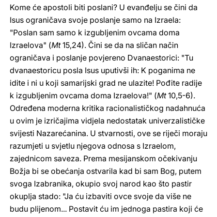
Kome će apostoli biti poslani? U evanđelju se čini da
Isus ograničava svoje poslanje samo na Izraela:
"Poslan sam samo k izgubljenim ovcama doma
Izraelova" (
Mt
15,24). Čini se da na sličan način
ograničava i poslanje povjereno Dvanaestorici: "Tu
dvanaestoricu posla Isus uputivši ih: K poganima ne
idite i ni u koji samarijski grad ne ulazite! Pođite radije
k izgubljenim ovcama doma Izraelova!" (
Mt
10,5-6).
Određena moderna kritika racionalističkog nadahnuća
u ovim je izričajima vidjela nedostatak univerzalističke
svijesti Nazarećanina. U stvarnosti, ove se riječi moraju
razumjeti u svjetlu njegova odnosa s Izraelom,
zajednicom saveza. Prema mesijanskom očekivanju
Božja bi se obećanja ostvarila kad bi sam Bog, putem
svoga Izabranika, okupio svoj narod kao što pastir
okuplja stado: "Ja ću izbaviti ovce svoje da više ne
budu plijenom... Postavit ću im jednoga pastira koji će