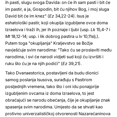
ih pasti, slugu svoga Davida: on će ih sam pasti i bit će
im pastir, a ja, Gospodin, bit ću njihov Bog, i moj sluga
David bit će im knez" (
Ez
34,22-24). Isus je
eshatološki pastir, koji okuplja izgubljene ovce doma
Izraelova i traži ih, jer ih poznaje i ljubi (usp.
Lk
15,4-7 i
Mt
18,12-14; usp. i lik dobrog pastira u
Iv
10,11slj.).
Putem toga "okupljanja" Kraljevstvo se Božje
navješćuje svim narodima: "Tako ću se proslaviti među
narodima, i svi će narodi vidjeti sud koji ću izvršiti i
ruku što ću je na njih podići" (
Ez
39,21).
Tako Dvanaestorica, postavljeni da budu dionici
samog poslanja Isusova, surađuju s Pastirom
posljednjih vremena, tako što i oni idu ponajprije
izgubljenim ovcama iz doma Izraelova, to jest
obraćajući se narodu obećanja, čije je okupljanje znak
spasenja svim narodima. Umjesto da se shvati kao
protivno univerzalističkoj otvorenosti Nazarećaninova