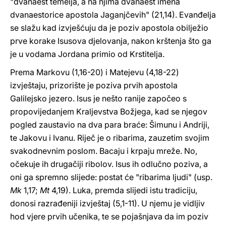
"dvanaest temelja, a na njima dvanaest imena
dvanaestorice apostola Jaganjčevih" (21,14). Evanđelja
se slažu kad izvješćuju da je poziv apostola obilježio
prve korake Isusova djelovanja, nakon krštenja što ga
je u vodama Jordana primio od Krstitelja.
Prema Markovu (1,16-20) i Matejevu (4,18-22)
izvještaju, prizorište je poziva prvih apostola
Galilejsko jezero. Isus je nešto ranije započeo s
propovijedanjem Kraljevstva Božjega, kad se njegov
pogled zaustavio na dva para braće: Šimunu i Andriji,
te Jakovu i Ivanu. Riječ je o ribarima, zauzetim svojim
svakodnevnim poslom. Bacaju i krpaju mreže. No,
očekuje ih drugačiji ribolov. Isus ih odlučno poziva, a
oni ga spremno slijede: postat će "ribarima ljudi" (usp.
Mk
1,17;
Mt
4,19). Luka, premda slijedi istu tradiciju,
donosi razrađeniji izvještaj (5,1-11). U njemu je vidljiv
hod vjere prvih učenika, te se pojašnjava da im poziv