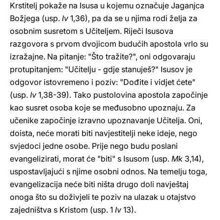
Krstitelj pokaže na Isusa u kojemu označuje Jaganjca
Božjega (usp.
Iv
1,36), pa da se u njima rodi želja za
osobnim susretom s Učiteljem. Riječi Isusova
razgovora s prvom dvojicom budućih apostola vrlo su
izražajne. Na pitanje: "Što tražite?", oni odgovaraju
protupitanjem: "Učitelju - gdje stanuješ?" Isusov je
odgovor istovremeno i poziv: "Dođite i vidjet ćete"
(usp.
Iv
1,38-39). Tako pustolovina apostola započinje
kao susret osoba koje se međusobno upoznaju. Za
učenike započinje izravno upoznavanje Učitelja. Oni,
doista, neće morati biti navjestitelji neke ideje, nego
svjedoci jedne osobe. Prije nego budu poslani
evangelizirati, morat će "biti" s Isusom (usp.
Mk
3,14),
uspostavljajući s njime osobni odnos. Na temelju toga,
evangelizacija neće biti ništa drugo doli navještaj
onoga što su doživjeli te poziv na ulazak u otajstvo
zajedništva s Kristom (usp. 1
Iv
13).