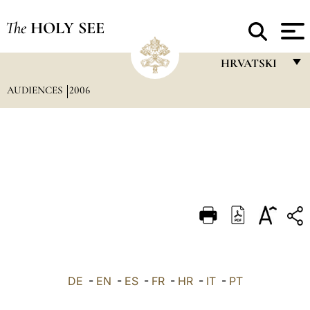
The
HOLY SEE
HRVATSKI
AUDIENCES
2006
FRANÇAIS
ENGLISH
ITALIANO
PORTUGUÊS
ESPAÑOL
DEUTSCH
POLSKI
العربيّة
DE
-
EN
-
ES
-
FR
-
HR
-
IT
-
PT
中文