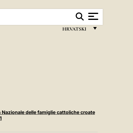
HRVATSKI
FRANÇAIS
ENGLISH
ITALIANO
PORTUGUÊS
ESPAÑOL
DEUTSCH
POLSKI
Nazionale delle famiglie cattoliche croate
1
العربيّة