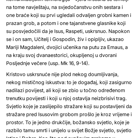
na tome navještaju, na svjedočanstvu onih sestara i
one braće koji su prvi ugledali odvaljen grobni kamen i
prazan grob, a potom i one tajanstvene glasnike koji
su posvjedočili da je Isus, Raspeti, uskrsnuo. Napokon
se i on sam, Učitelj i Gospodin, živ i opipljiv, ukazao
Mariji Magdaleni, dvojici učenika na putu za Emaus, a
na kraju svoj dvanaestorici, okupljenoj u dvorani
Posljednje večere (usp. Mk 16, 9-14).
Kristovo uskrsnuće nije plod nekog doumljivanja,
nekog mističnog iskustva: to je događaj, koji zasigurno
nadilazi povijest, ali koji se zbio u točno određenom
trenutku povijesti i koji u njoj ostavlja neizbrisivi trag.
Svjetlo koje je zaslijepilo stražare koji su postavljeni da
stražare pred Isusovim grobom prošlo je kroz vrijeme i
prostor. To je jedno drukčije, božansko svjetlo, koje je
razbilo tamu smrti i unijelo u svijet Božje svjetlo, svjetlo