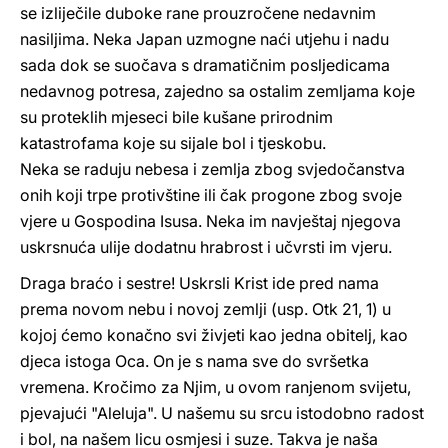
se izliječile duboke rane prouzročene nedavnim
nasiljima. Neka Japan uzmogne naći utjehu i nadu
sada dok se suočava s dramatičnim posljedicama
nedavnog potresa, zajedno sa ostalim zemljama koje
su proteklih mjeseci bile kušane prirodnim
katastrofama koje su sijale bol i tjeskobu.
Neka se raduju nebesa i zemlja zbog svjedočanstva
onih koji trpe protivštine ili čak progone zbog svoje
vjere u Gospodina Isusa. Neka im navještaj njegova
uskrsnuća ulije dodatnu hrabrost i učvrsti im vjeru.
Draga braćo i sestre! Uskrsli Krist ide pred nama
prema novom nebu i novoj zemlji (usp. Otk 21, 1) u
kojoj ćemo konačno svi živjeti kao jedna obitelj, kao
djeca istoga Oca. On je s nama sve do svršetka
vremena. Kročimo za Njim, u ovom ranjenom svijetu,
pjevajući "Aleluja". U našemu su srcu istodobno radost
i bol, na našem licu osmjesi i suze. Takva je naša