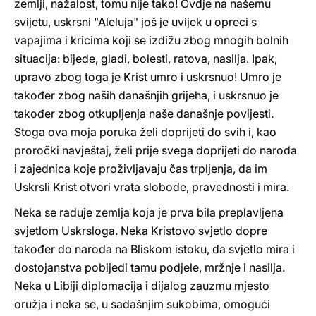
zemlji, nažalost, tomu nije tako! Ovdje na našemu
svijetu, uskrsni "Aleluja" još je uvijek u opreci s
vapajima i kricima koji se izdižu zbog mnogih bolnih
situacija: bijede, gladi, bolesti, ratova, nasilja. Ipak,
upravo zbog toga je Krist umro i uskrsnuo! Umro je
također zbog naših današnjih grijeha, i uskrsnuo je
također zbog otkupljenja naše današnje povijesti.
Stoga ova moja poruka želi doprijeti do svih i, kao
proročki navještaj, želi prije svega doprijeti do naroda
i zajednica koje proživljavaju čas trpljenja, da im
Uskrsli Krist otvori vrata slobode, pravednosti i mira.
Neka se raduje zemlja koja je prva bila preplavljena
svjetlom Uskrsloga. Neka Kristovo svjetlo dopre
također do naroda na Bliskom istoku, da svjetlo mira i
dostojanstva pobijedi tamu podjele, mržnje i nasilja.
Neka u Libiji diplomacija i dijalog zauzmu mjesto
oružja i neka se, u sadašnjim sukobima, omogući