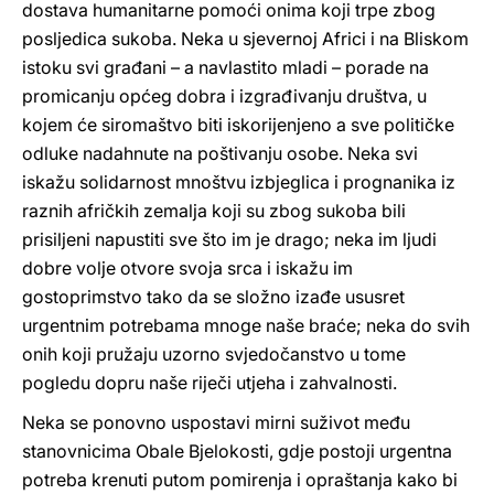
dostava humanitarne pomoći onima koji trpe zbog
posljedica sukoba. Neka u sjevernoj Africi i na Bliskom
istoku svi građani – a navlastito mladi – porade na
promicanju općeg dobra i izgrađivanju društva, u
kojem će siromaštvo biti iskorijenjeno a sve političke
odluke nadahnute na poštivanju osobe. Neka svi
iskažu solidarnost mnoštvu izbjeglica i prognanika iz
raznih afričkih zemalja koji su zbog sukoba bili
prisiljeni napustiti sve što im je drago; neka im ljudi
dobre volje otvore svoja srca i iskažu im
gostoprimstvo tako da se složno izađe ususret
urgentnim potrebama mnoge naše braće; neka do svih
onih koji pružaju uzorno svjedočanstvo u tome
pogledu dopru naše riječi utjeha i zahvalnosti.
Neka se ponovno uspostavi mirni suživot među
stanovnicima Obale Bjelokosti, gdje postoji urgentna
potreba krenuti putom pomirenja i opraštanja kako bi