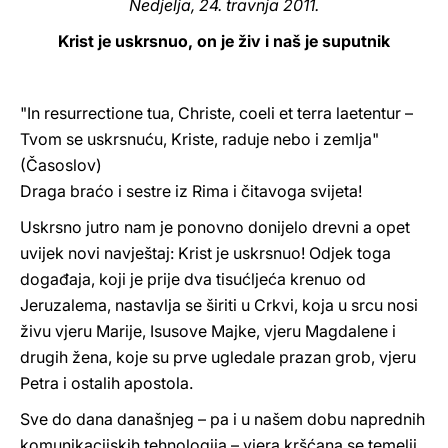
Nedjelja, 24. travnja 2011.
LATINE
Krist je uskrsnuo, on je živ i naš je suputnik
"In resurrectione tua, Christe, coeli et terra laetentur –
Tvom se uskrsnuću, Kriste, raduje nebo i zemlja"
(Časoslov)
Draga braćo i sestre iz Rima i čitavoga svijeta!
Uskrsno jutro nam je ponovno donijelo drevni a opet
uvijek novi navještaj: Krist je uskrsnuo! Odjek toga
događaja, koji je prije dva tisućljeća krenuo od
Jeruzalema, nastavlja se širiti u Crkvi, koja u srcu nosi
živu vjeru Marije, Isusove Majke, vjeru Magdalene i
drugih žena, koje su prve ugledale prazan grob, vjeru
Petra i ostalih apostola.
Sve do dana današnjeg – pa i u našem dobu naprednih
komunikacijskih tehnologija – vjera kršćana se temelji