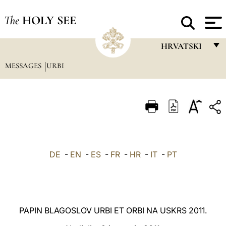
The
HOLY SEE
HRVATSKI
MESSAGES
URBI
FRANÇAIS
ENGLISH
ITALIANO
PORTUGUÊS
ESPAÑOL
DE
-
EN
-
ES
-
FR
-
HR
-
IT
-
PT
DEUTSCH
POLSKI
العربيّة
PAPIN BLAGOSLOV URBI ET ORBI NA USKRS 2011.
中文