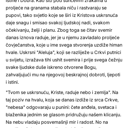
Istine i Dobra. Kao što pod sunčevim zrakama u
proljeće na granama stabala niču i rastvaraju se
pupovi, tako svjetlo koje se širi iz Kristova uskrsnuća
daje snagu i smisao svakoj ljudskoj nadi, svakom
očekivanju, želji i planu. Zbog toga se čitav svemir
danas iznova raduje, jer je u njemu zavladalo proljeće
čovječanstva, koje u ime svega stvorenja uzdiže himan
hvale. Uskrsni "Aleluja", koji se razliježe u Crkvi putnici
u svijetu, izražava tihi ushit svemira i prije svega čežnju
svake ljudske duše iskreno otvorene Bogu,
zahvaljujući mu na njegovoj beskrajnoj dobroti, ljepoti
i istini.
"Tvom se uskrsnuću, Kriste, raduje nebo i zemlja". Na
taj poziv na hvalu, koja se danas izdiže iz srca Crkve,
"nebesa" odgovaraju u punini: čete anđela, svetaca i
blaženika jednim se glasom pridružuju našem klicanju.
Na nebu vladaju posvemašnji mir i radost. No na