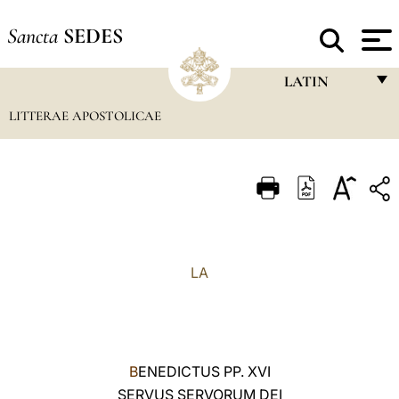
Sancta
SEDES
LATIN
LITTERAE APOSTOLICAE
FRANÇAIS
ENGLISH
ITALIANO
PORTUGUÊS
ESPAÑOL
LA
DEUTSCH
POLSKI
العربيّة
B
ENEDICTUS PP. XVI
SERVUS SERVORUM DEI
中文