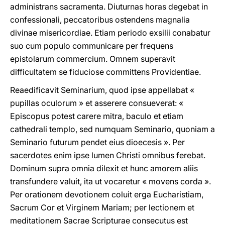
administrans sacramenta. Diuturnas horas degebat in
confessionali, peccatoribus ostendens magnalia
divinae misericordiae. Etiam periodo exsilii conabatur
suo cum populo communicare per frequens
epistolarum commercium. Omnem superavit
difficultatem se fiduciose committens Providentiae.
Reaedificavit Seminarium, quod ipse appellabat «
pupillas oculorum » et asserere consueverat: «
Episcopus potest carere mitra, baculo et etiam
cathedrali templo, sed numquam Seminario, quoniam a
Seminario futurum pendet eius dioecesis ». Per
sacerdotes enim ipse lumen Christi omnibus ferebat.
Dominum supra omnia dilexit et hunc amorem aliis
transfundere valuit, ita ut vocaretur « movens corda ».
Per orationem devotionem coluit erga Eucharistiam,
Sacrum Cor et Virginem Mariam; per lectionem et
meditationem Sacrae Scripturae consecutus est