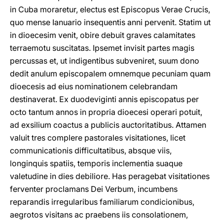
in Cuba moraretur, electus est Episcopus Verae Crucis,
quo mense Ianuario insequentis anni pervenit. Statim ut
in dioecesim venit, obire debuit graves calamitates
terraemotu suscitatas. Ipsemet invisit partes magis
percussas et, ut indigentibus subveniret, suum dono
dedit anulum episcopalem omnemque pecuniam quam
dioecesis ad eius nominationem celebrandam
destinaverat. Ex duodeviginti annis episcopatus per
octo tantum annos in propria dioecesi operari potuit,
ad exsilium coactus a publicis auctoritatibus. Attamen
valuit tres complere pastorales visitationes, licet
communicationis difficultatibus, absque viis,
longinquis spatiis, temporis inclementia suaque
valetudine in dies debiliore. Has peragebat visitationes
ferventer proclamans Dei Verbum, incumbens
reparandis irregularibus familiarum condicionibus,
aegrotos visitans ac praebens iis consolationem,