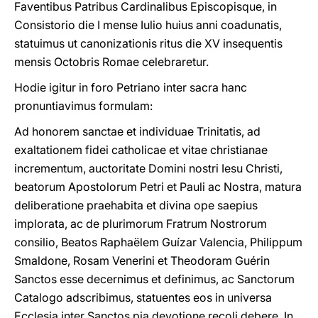
Faventibus Patribus Cardinalibus Episcopisque, in
Consistorio die I mense Iulio huius anni coadunatis,
statuimus ut canonizationis ritus die XV insequentis
mensis Octobris Romae celebraretur.
Hodie igitur in foro Petriano inter sacra hanc
pronuntiavimus formulam:
Ad honorem sanctae et individuae Trinitatis, ad
exaltationem fidei catholicae et vitae christianae
incrementum, auctoritate Domini nostri Iesu Christi,
beatorum Apostolorum Petri et Pauli ac Nostra, matura
deliberatione praehabita et divina ope saepius
implorata, ac de plurimorum Fratrum Nostrorum
consilio, Beatos Raphaëlem Guízar Valencia, Philippum
Smaldone, Rosam Venerini et Theodoram Guérin
Sanctos esse decernimus et definimus, ac Sanctorum
Catalogo adscribimus, statuentes eos in universa
Ecclesia inter Sanctos pia devotione recoli debere. In