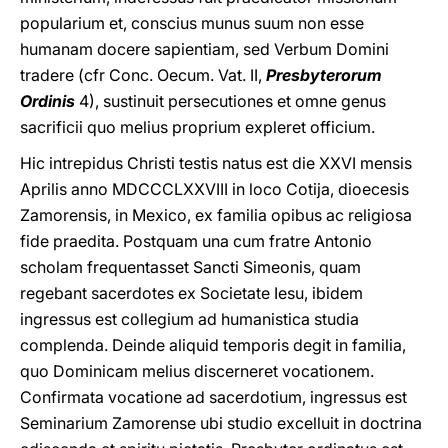
popularium et, conscius munus suum non esse
humanam docere sapientiam, sed Verbum Domini
tradere (cfr Conc. Oecum. Vat. II,
Presbyterorum
Ordinis
4), sustinuit persecutiones et omne genus
sacrificii quo melius proprium expleret officium.
Hic intrepidus Christi testis natus est die XXVI mensis
Aprilis anno MDCCCLXXVIII in loco Cotija, dioecesis
Zamorensis, in Mexico, ex familia opibus ac religiosa
fide praedita. Postquam una cum fratre Antonio
scholam frequentasset Sancti Simeonis, quam
regebant sacerdotes ex Societate Iesu, ibidem
ingressus est collegium ad humanistica studia
complenda. Deinde aliquid temporis degit in familia,
quo Dominicam melius discerneret vocationem.
Confirmata vocatione ad sacerdotium, ingressus est
Seminarium Zamorense ubi studio excelluit in doctrina