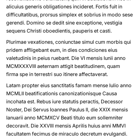
alicuius generis obligationes incideret. Fortis fuit in
difficultatibus, prorsus simplex et sobrius in modo sese
gerendi. Domino se dedit sine exceptione, vestigia
sequens Christi oboedientis, pauperis et casti.
Plurimae vexationes, coniunctae simul cum morbis qui
pridem affligebant eum, in dies condiciones eius
valetudinis in peius ruebant. Die VI mensis Iunii anno
MCMXXXVIII aeternam attigit beatitudinem, quam
firma spe in terrestri suo itinere affectaverat.
Latam propter eius sanctitatis famam mense Iulio anno
MCMLII beatificationis canonizationisque Causa
incohata est. Rebus iure statutis peractis, Decessor
Noster, Dei Servus Ioannes Paulus II, die XXIX mensis
Ianuarii anno MCMXCV Beati titulo eum sollemniter
decoravit. Die XXVIII mensis Aprilis huius anni MMVI
facultatem fecimus de miraculo decretum evulgandi.