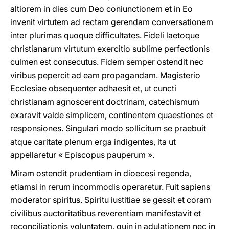
altiorem in dies cum Deo coniunctionem et in Eo
invenit virtutem ad rectam gerendam conversationem
inter plurimas quoque difficultates. Fideli laetoque
christianarum virtutum exercitio sublime perfectionis
culmen est consecutus. Fidem semper ostendit nec
viribus pepercit ad eam propagandam. Magisterio
Ecclesiae obsequenter adhaesit et, ut cuncti
christianam agnoscerent doctrinam, catechismum
exaravit valde simplicem, continentem quaestiones et
responsiones. Singulari modo sollicitum se praebuit
atque caritate plenum erga indigentes, ita ut
appellaretur « Episcopus pauperum ».
Miram ostendit prudentiam in dioecesi regenda,
etiamsi in rerum incommodis operaretur. Fuit sapiens
moderator spiritus. Spiritu iustitiae se gessit et coram
civilibus auctoritatibus reverentiam manifestavit et
reconciliationis voluntatem, quin in adulationem nec in