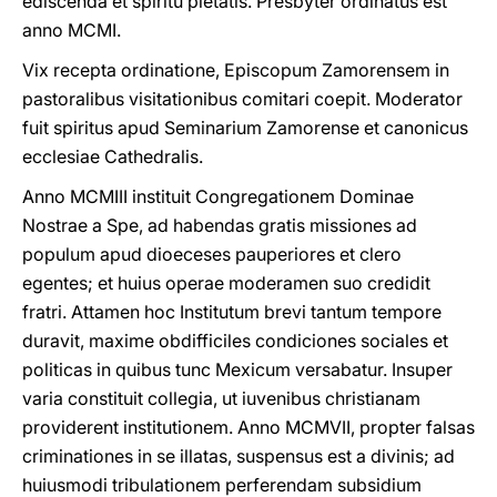
ediscenda et spiritu pietatis. Presbyter ordinatus est
anno MCMI.
Vix recepta ordinatione, Episcopum Zamorensem in
pastoralibus visitationibus comitari coepit. Moderator
fuit spiritus apud Seminarium Zamorense et canonicus
ecclesiae Cathedralis.
Anno MCMIII instituit Congregationem Dominae
Nostrae a Spe, ad habendas gratis missiones ad
populum apud dioeceses pauperiores et clero
egentes; et huius operae moderamen suo credidit
fratri. Attamen hoc Institutum brevi tantum tempore
duravit, maxime obdifficiles condiciones sociales et
politicas in quibus tunc Mexicum versabatur. Insuper
varia constituit collegia, ut iuvenibus christianam
providerent institutionem. Anno MCMVII, propter falsas
criminationes in se illatas, suspensus est a divinis; ad
huiusmodi tribulationem perferendam subsidium