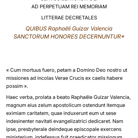
AD PERPETUAM REI MEMORIAM
LATINE
LITTERAE DECRETALES
QUIBUS
Raphaëli Guízar Valencia
SANCTORUM HONORES DECERNUNTUR*
« Cum mortuus fuero, petam a Domino Deo nostro ut
missiones ad incolas Verae Crucis ex caelis habere
possim ».
Haec verba, prolata a beato Raphaële Guízar Valencia,
magnum eius zelum apostolicum ostendunt itemque
eximiam caritatem, quae induxerunt eum ut sese
indesinenter navitati evangelizatrici dedicaret. Nam
ipse, presbyterale deindeque episcopale exercens
ministerium, indefessus fuit praedicator missionum