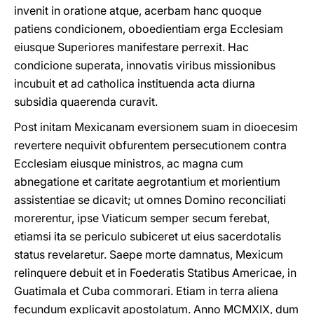
invenit in oratione atque, acerbam hanc quoque
patiens condicionem, oboedientiam erga Ecclesiam
eiusque Superiores manifestare perrexit. Hac
condicione superata, innovatis viribus missionibus
incubuit et ad catholica instituenda acta diurna
subsidia quaerenda curavit.
Post initam Mexicanam eversionem suam in dioecesim
revertere nequivit obfurentem persecutionem contra
Ecclesiam eiusque ministros, ac magna cum
abnegatione et caritate aegrotantium et morientium
assistentiae se dicavit; ut omnes Domino reconciliati
morerentur, ipse Viaticum semper secum ferebat,
etiamsi ita se periculo subiceret ut eius sacerdotalis
status revelaretur. Saepe morte damnatus, Mexicum
relinquere debuit et in Foederatis Statibus Americae, in
Guatimala et Cuba commorari. Etiam in terra aliena
fecundum explicavit apostolatum. Anno MCMXIX, dum