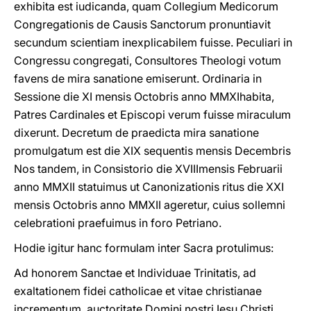
exhibita est iudicanda, quam Collegium Medicorum
Congregationis de Causis Sanctorum pronuntiavit
secundum scientiam inexplicabilem fuisse. Peculiari in
Congressu congregati, Consultores Theologi votum
favens de mira sanatione emiserunt. Ordinaria in
Sessione die XI mensis Octobris anno MMXIhabita,
Patres Cardinales et Episcopi verum fuisse miraculum
dixerunt. Decretum de praedicta mira sanatione
promulgatum est die XIX sequentis mensis Decembris
Nos tandem, in Consistorio die XVIIImensis Februarii
anno MMXII statuimus ut Canonizationis ritus die XXI
mensis Octobris anno MMXII ageretur, cuius sollemni
celebrationi praefuimus in foro Petriano.
Hodie igitur hanc formulam inter Sacra protulimus:
Ad honorem Sanctae et Individuae Trinitatis, ad
exaltationem fidei catholicae et vitae christianae
incrementum, auctoritate Domini nostri Iesu Christi,