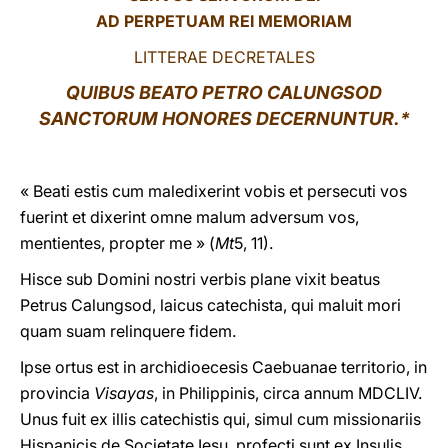
AD PERPETUAM REI MEMORIAM
LATINE
LITTERAE DECRETALES
QUIBUS BEATO PETRO CALUNGSOD
SANCTORUM HONORES DECERNUNTUR.*
« Beati estis cum maledixerint vobis et persecuti vos
fuerint et dixerint omne malum adversum vos,
mentientes, propter me » (
Mt
5, 11).
Hisce sub Domini nostri verbis plane vixit beatus
Petrus Calungsod, laicus catechista, qui maluit mori
quam suam relinquere fidem.
Ipse ortus est in archidioecesis Caebuanae territorio, in
provincia
Visayas
, in Philippinis, circa annum MDCLIV.
Unus fuit ex illis catechistis qui, simul cum missionariis
Hispanicis de Societate Iesu, profecti sunt ex Insulis