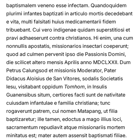
baptismalem veneno esse infectam. Quandoquidem
plurimi infantes baptizati in articulo mortis decedebant
e vita, multi falsitati huius medicamentarii fidem
tribuebant. Cui vero indigenae quidam superstitiosi et
pravi adhaeserunt contra christianos. Hi enim, una cum
nonnullis apostatis, missionarios insectari coeperunt;
quod ad culmen pervenit ipso die Passionis Domini,
die scilicet altero mensis Aprilis anno MDCLXXII. Dum
Petrus Calungsod et missionis Moderator, Pater
Didacus Aloisius de San Vitores, sodalis Societatis
Iesu, visitabant oppidum
Tomhom
, in Insulis
Guanensibus situm, certiores facti sunt de nativitate
cuiusdam infantulae e familia christiana; tunc
rogaverunt patrem, cui nomen Matapang, ut filia
baptizaretur; ille tamen, edoctus a mago illius loci,
sacramentum repudiavit atque missionariis mortem
minitatus est; mater autem assensit baptismati filiae.