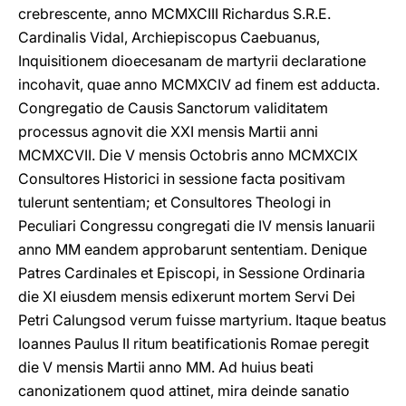
crebrescente, anno MCMXCIII Richardus S.R.E.
Cardinalis Vidal, Archiepiscopus Caebuanus,
Inquisitionem dioecesanam de martyrii declaratione
incohavit, quae anno MCMXCIV ad finem est adducta.
Congregatio de Causis Sanctorum validitatem
processus agnovit die XXI mensis Martii anni
MCMXCVII. Die V mensis Octobris anno MCMXCIX
Consultores Historici in sessione facta positivam
tulerunt sententiam; et Consultores Theologi in
Peculiari Congressu congregati die IV mensis Ianuarii
anno MM eandem approbarunt sententiam. Denique
Patres Cardinales et Episcopi, in Sessione Ordinaria
die XI eiusdem mensis edixerunt mortem Servi Dei
Petri Calungsod verum fuisse martyrium. Itaque beatus
Ioannes Paulus II ritum beatificationis Romae peregit
die V mensis Martii anno MM. Ad huius beati
canonizationem quod attinet, mira deinde sanatio