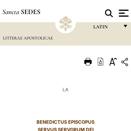
Sancta
SEDES
LATIN
LITTERAE APOSTOLICAE
FRANÇAIS
ENGLISH
ITALIANO
PORTUGUÊS
ESPAÑOL
LA
DEUTSCH
POLSKI
العربيّة
BENEDICTUS EPISCOPUS
SERVUS SERVORUM DEI
中文