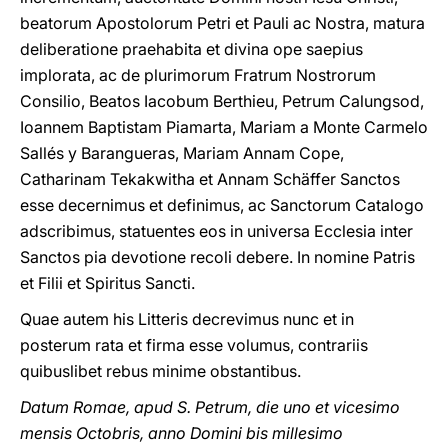
beatorum Apostolorum Petri et Pauli ac Nostra, matura
deliberatione praehabita et divina ope saepius
implorata, ac de plurimorum Fratrum Nostrorum
Consilio, Beatos Iacobum Berthieu, Petrum Calungsod,
Ioannem Baptistam Piamarta, Mariam a Monte Carmelo
Sallés y Barangueras, Mariam Annam Cope,
Catharinam Tekakwitha et Annam Schäffer Sanctos
esse decernimus et definimus, ac Sanctorum Catalogo
adscribimus, statuentes eos in universa Ecclesia inter
Sanctos pia devotione recoli debere. In nomine Patris
et Filii et Spiritus Sancti.
Quae autem his Litteris decrevimus nunc et in
posterum rata et firma esse volumus, contrariis
quibuslibet rebus minime obstantibus.
Datum Romae, apud S. Petrum, die uno et vicesimo
mensis Octobris, anno Domini bis millesimo