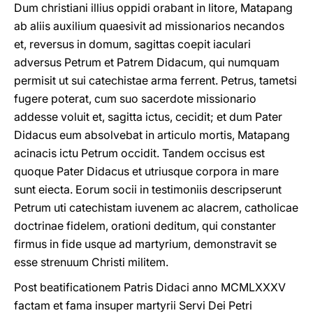
Dum christiani illius oppidi orabant in litore, Matapang
ab aliis auxilium quaesivit ad missionarios necandos
et, reversus in domum, sagittas coepit iaculari
adversus Petrum et Patrem Didacum, qui numquam
permisit ut sui catechistae arma ferrent. Petrus, tametsi
fugere poterat, cum suo sacerdote missionario
addesse voluit et, sagitta ictus, cecidit; et dum Pater
Didacus eum absolvebat in articulo mortis, Matapang
acinacis ictu Petrum occidit. Tandem occisus est
quoque Pater Didacus et utriusque corpora in mare
sunt eiecta. Eorum socii in testimoniis descripserunt
Petrum uti catechistam iuvenem ac alacrem, catholicae
doctrinae fidelem, orationi deditum, qui constanter
firmus in fide usque ad martyrium, demonstravit se
esse strenuum Christi militem.
Post beatificationem Patris Didaci anno MCMLXXXV
factam et fama insuper martyrii Servi Dei Petri