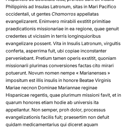
Philippinis ad Insulas Latronum, sitas in Mari Pacifico
occidentali, ut gentes
Chamorros
appellatas
evangelizarent. Enimvero mirabili exstitit primitiae
praedicationis missionariae in ea regione, quae genuit
credentes ut vicissim in terris longinquioribus
evangelizare possent. Vita in Insulis Latronum, virgultis
conferta, asperrima fuit, ubi copiae inconstanter
perveniebant. Pretium tamen operis exstitit, quoniam
missionarii plurimas conversiones factas cito mirari
potuerunt. Novum nomen nempe « Marianenses »
impositum est illis insulis in honore Beatae Virginis
Mariae necnon Dominae Mariannae reginae
Hispanicae regentis, quae plurimum missioni favit, et in
quarum honores etiam hodie ab universis ita
appellantur. Non semper, proh dolor, processus
evangelizationis facilis fuit; praesertim non defuit
quidam medicamentarius qui diceret aquam