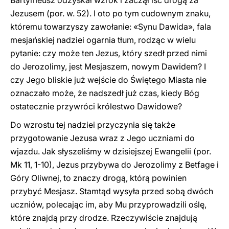
Bartymeusz odzyskał wzrok i zaczął iść drogą za
Jezusem (por. w. 52). I oto po tym cudownym znaku,
któremu towarzyszy zawołanie: «Synu Dawida», fala
mesjańskiej nadziei ogarnia tłum, rodząc w wielu
pytanie: czy może ten Jezus, który szedł przed nimi
do Jerozolimy, jest Mesjaszem, nowym Dawidem? I
czy Jego bliskie już wejście do Świętego Miasta nie
oznaczało może, że nadszedł już czas, kiedy Bóg
ostatecznie przywróci królestwo Dawidowe?
Do wzrostu tej nadziei przyczynia się także
przygotowanie Jezusa wraz z Jego uczniami do
wjazdu. Jak słyszeliśmy w dzisiejszej Ewangelii (por.
Mk 11, 1-10), Jezus przybywa do Jerozolimy z Betfage i
Góry Oliwnej, to znaczy drogą, którą powinien
przybyć Mesjasz. Stamtąd wysyła przed sobą dwóch
uczniów, polecając im, aby Mu przyprowadzili oślę,
które znajdą przy drodze. Rzeczywiście znajdują