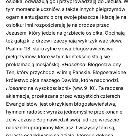
osiołka, odwiązują go i przyprowadzają do Jezusa. W
tym momencie uczniów, a także innych pielgrzymów
ogarnia entuzjazm: biorą swoje płaszcze i kładą je na
osiołku; inni rozpościerają je na drodze przed
Jezusem, który jedzie na grzbiecie osiołka. Obcinają
też gałązki z drzew i zaczynają wykrzykiwać słowa
Psalmu 118, starożytne słowa błogosławieństwa
pielgrzymów, które w tym kontekście stają się
proklamacją mesjańską: «
Hosanna
! Błogosławiony
Ten, który przychodzi w imię Pańskie. Błogosławione
królestwo ojca naszego Dawida, które nadchodzi.
Hosanna
na wysokościach!» (ww. 9-10). Ta radosna
aklamacja, przekazana przez wszystkich czterech
Ewangelistów, jest okrzykiem błogosławieństwa,
hymnem radości: wyraża jednomyślne przekonanie,
że w Jezusie Bóg nawiedził swój lud i że wreszcie
nadszedł upragniony Mesjasz. I wszyscy tam są,
narasta oczekiwanie na dzieło, którego dokona