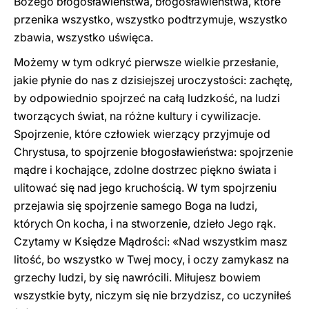
Bożego błogosławieństwa, błogosławieństwa, które
przenika wszystko, wszystko podtrzymuje, wszystko
zbawia, wszystko uświęca.
Możemy w tym odkryć pierwsze wielkie przesłanie,
jakie płynie do nas z dzisiejszej uroczystości: zachętę,
by odpowiednio spojrzeć na całą ludzkość, na ludzi
tworzących świat, na różne kultury i cywilizacje.
Spojrzenie, które człowiek wierzący przyjmuje od
Chrystusa, to spojrzenie błogosławieństwa: spojrzenie
mądre i kochające, zdolne dostrzec piękno świata i
ulitować się nad jego kruchością. W tym spojrzeniu
przejawia się spojrzenie samego Boga na ludzi,
których On kocha, i na stworzenie, dzieło Jego rąk.
Czytamy w Księdze Mądrości: «Nad wszystkim masz
litość, bo wszystko w Twej mocy, i oczy zamykasz na
grzechy ludzi, by się nawrócili. Miłujesz bowiem
wszystkie byty, niczym się nie brzydzisz, co uczyniłeś