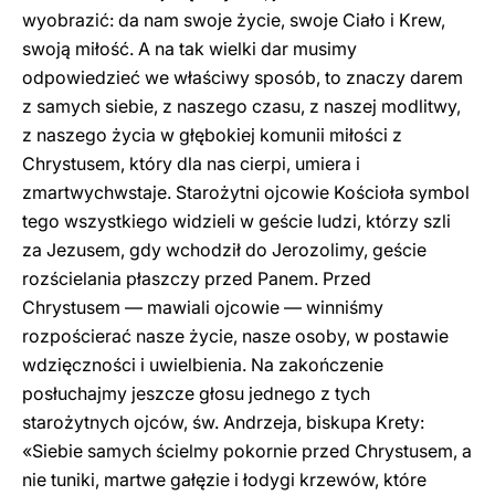
wyobrazić: da nam swoje życie, swoje Ciało i Krew,
swoją miłość. A na tak wielki dar musimy
odpowiedzieć we właściwy sposób, to znaczy darem
z samych siebie, z naszego czasu, z naszej modlitwy,
z naszego życia w głębokiej komunii miłości z
Chrystusem, który dla nas cierpi, umiera i
zmartwychwstaje. Starożytni ojcowie Kościoła symbol
tego wszystkiego widzieli w geście ludzi, którzy szli
za Jezusem, gdy wchodził do Jerozolimy, geście
rozścielania płaszczy przed Panem. Przed
Chrystusem — mawiali ojcowie — winniśmy
rozpościerać nasze życie, nasze osoby, w postawie
wdzięczności i uwielbienia. Na zakończenie
posłuchajmy jeszcze głosu jednego z tych
starożytnych ojców, św. Andrzeja, biskupa Krety:
«Siebie samych ścielmy pokornie przed Chrystusem, a
nie tuniki, martwe gałęzie i łodygi krzewów, które