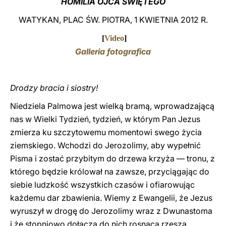
HOMILIA OJCA ŚWIĘTEGO
LATINE
WATYKAN, PLAC ŚW. PIOTRA, 1 KWIETNIA 2012 R.
[
Video
]
Galleria fotografica
Drodzy bracia i siostry!
Niedziela Palmowa jest wielką bramą, wprowadzającą
nas w Wielki Tydzień, tydzień, w którym Pan Jezus
zmierza ku szczytowemu momentowi swego życia
ziemskiego. Wchodzi do Jerozolimy, aby wypełnić
Pisma i zostać przybitym do drzewa krzyża — tronu, z
którego będzie królował na zawsze, przyciągając do
siebie ludzkość wszystkich czasów i ofiarowując
każdemu dar zbawienia. Wiemy z Ewangelii, że Jezus
wyruszył w drogę do Jerozolimy wraz z Dwunastoma
i że stopniowo dołącza do nich rosnąca rzesza