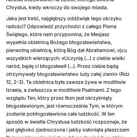
Chrystus, kiedy wkroczy do swojego miasta.
Jaka jest treść, najgłębszy oddźwięk tego okrzyku
radości? Odpowiedź przychodzi z całego Pisma
Świętego, które nam przypomina, że Mesjasz
wypełnia obietnicę Bożego błogosławieństwa,
pierwotną obietnicę, którą Bóg dał Abrahamowi, ojcu
wszystkich wierzących: «Uczynię (...) z ciebie wielki
naród, będę ci błogosławił (...). Przez ciebie będą
otrzymywały błogosławieństwo ludy całej ziemi» (Rdz
12, 2-3). Ta obietnica była zawsze żywa w modlitwie
Izraela, a zwłaszcza w modlitwie Psalmami. Z tego
względu Ten, który przez tłum jest okrzyknięty
błogosławionym, jest równocześnie Tym, w którym
zostanie pobłogosławiona cała ludzkość. W ten
sposób w świetle Chrystusa ludzkość rozpoznaje, że
jest głęboko zjednoczona i jakby osłonięta płaszczem