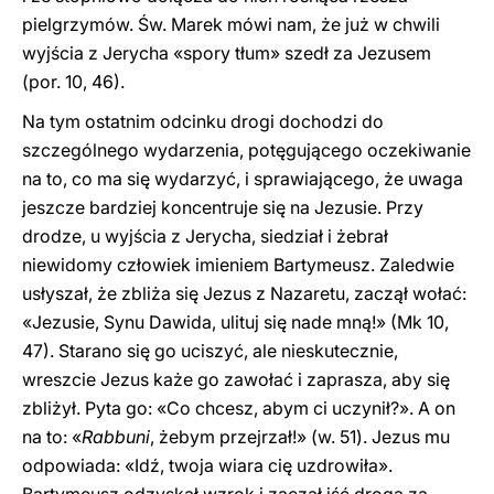
pielgrzymów. Św. Marek mówi nam, że już w chwili
wyjścia z Jerycha «spory tłum» szedł za Jezusem
(por. 10, 46).
Na tym ostatnim odcinku drogi dochodzi do
szczególnego wydarzenia, potęgującego oczekiwanie
na to, co ma się wydarzyć, i sprawiającego, że uwaga
jeszcze bardziej koncentruje się na Jezusie. Przy
drodze, u wyjścia z Jerycha, siedział i żebrał
niewidomy człowiek imieniem Bartymeusz. Zaledwie
usłyszał, że zbliża się Jezus z Nazaretu, zaczął wołać:
«Jezusie, Synu Dawida, ulituj się nade mną!» (Mk 10,
47). Starano się go uciszyć, ale nieskutecznie,
wreszcie Jezus każe go zawołać i zaprasza, aby się
zbliżył. Pyta go: «Co chcesz, abym ci uczynił?». A on
na to: «
Rabbuni
, żebym przejrzał!» (w. 51). Jezus mu
odpowiada: «Idź, twoja wiara cię uzdrowiła».