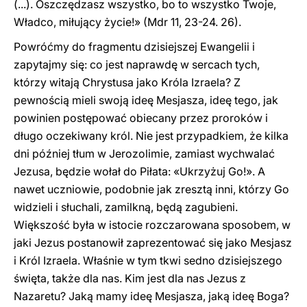
(...). Oszczędzasz wszystko, bo to wszystko Twoje,
Władco, miłujący życie!» (Mdr 11, 23-24. 26).
Powróćmy do fragmentu dzisiejszej Ewangelii i
zapytajmy się: co jest naprawdę w sercach tych,
którzy witają Chrystusa jako Króla Izraela? Z
pewnością mieli swoją ideę Mesjasza, ideę tego, jak
powinien postępować obiecany przez proroków i
długo oczekiwany król. Nie jest przypadkiem, że kilka
dni później tłum w Jerozolimie, zamiast wychwalać
Jezusa, będzie wołał do Piłata: «Ukrzyżuj Go!». A
nawet uczniowie, podobnie jak zresztą inni, którzy Go
widzieli i słuchali, zamilkną, będą zagubieni.
Większość była w istocie rozczarowana sposobem, w
jaki Jezus postanowił zaprezentować się jako Mesjasz
i Król Izraela. Właśnie w tym tkwi sedno dzisiejszego
święta, także dla nas. Kim jest dla nas Jezus z
Nazaretu? Jaką mamy ideę Mesjasza, jaką ideę Boga?