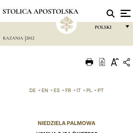
STOLICA APOSTOLSKA
POLSKI
KAZANIA
2012
FRANÇAIS
ENGLISH
ITALIANO
PORTUGUÊS
ESPAÑOL
DE
-
EN
-
ES
-
FR
-
IT
-
PL
-
PT
DEUTSCH
POLSKI
العربيّة
NIEDZIELA PALMOWA
中文