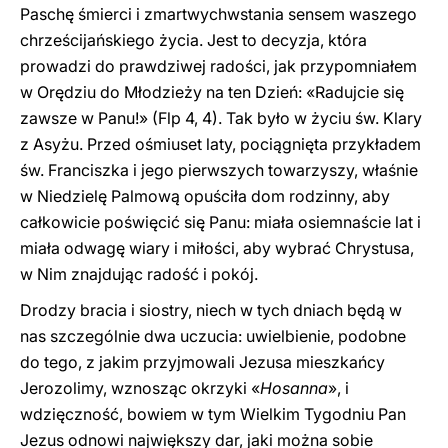
Paschę śmierci i zmartwychwstania sensem waszego
chrześcijańskiego życia. Jest to decyzja, która
prowadzi do prawdziwej radości, jak przypomniałem
w Orędziu do Młodzieży na ten Dzień: «Radujcie się
zawsze w Panu!» (Flp 4, 4). Tak było w życiu św. Klary
z Asyżu. Przed ośmiuset laty, pociągnięta przykładem
św. Franciszka i jego pierwszych towarzyszy, właśnie
w Niedzielę Palmową opuściła dom rodzinny, aby
całkowicie poświęcić się Panu: miała osiemnaście lat i
miała odwagę wiary i miłości, aby wybrać Chrystusa,
w Nim znajdując radość i pokój.
Drodzy bracia i siostry, niech w tych dniach będą w
nas szczególnie dwa uczucia: uwielbienie, podobne
do tego, z jakim przyjmowali Jezusa mieszkańcy
Jerozolimy, wznosząc okrzyki «
Hosanna
», i
wdzięczność, bowiem w tym Wielkim Tygodniu Pan
Jezus odnowi największy dar, jaki można sobie