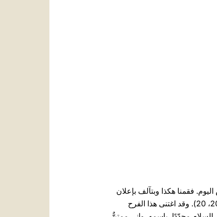
العربيّة
中文
LATINE
 اليوم. فقمنا هكذا وبتآلف بإعلان
بشارة القيامة، إذ عشنا، بشكلٍ ما، تجربة التلاميذ الأولين، الذين معًا في ذاك اليوم "ابتهجوا لرؤية الربّ" (يو 20، 20). وقد اغتنى هذا الفرح
السلام مجدّدًا، باسمه. وإني ممتنٌّ