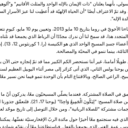
لي، بأنهما يعلنان "ذات الإيمان بالإله الواحد والمثلث الأقانيم" و"ألوهية ا
 وقد تمّ الاعتراف أيضًا "أن الحياة الإلهيّة قد أُعطِيت لنا عبرَ الأسرارِ الس
دة الإله".
4. نستحضر بامتنانٍ عميقٍ أيضًا لقاءنا الأ
لمتجدد هذا، قد سمحَ لنا أن ندرك مجدّدًا أن الرباط الذي يجمعنا قد نلناه م
فبفضل المعمود
مّة، بينما ننمو في المحبّة والمصالحة.
ويلًا أمامنا، غير أننا نستحضر الكم الكبير مما قد تمّ إنجازه حتى الآن 
ح، الراعي الصالح، وبالاقتناع التام بأن الوحدة تنمو فيما نحن نسير معًا.
عمق في الصلاة المشتركة. فعندما يصلّي المسيحيّون معًا، يدركون أنّ ما 
بينهم. إن توقنا للوحدة هو مستوحى من صلاة المسيح: "
مات مشتركة "للصلاة الربانية"، ومن خلال التوصل إلى تاريخ موحّد لعيد
ي فيه سنجتمع معًا أخيرًا حول مائدة الربّ الإفخارستيّة نفسِّها، يمكننا
، عمق الغنى الذي يجمعنا بالفعل. فباستطاعتنا معًا أن نقدّم شهادة 