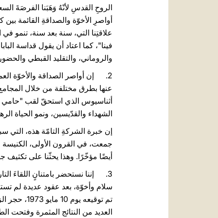
الروحِ القدسِ لأنّهُ وَهَبَنا الفرصَةَ السعي
أواصرِ الأخوّة والصداقةِ القائمة 
علاقتِنا التي، سنة بعد سنة، تنمو في 
والروماني، والتقليد القبطي والحضور
2. إن أواصر الصداقة والأخوّة العمي
أثناسيوس الذي استحقّ لقب "حامي الإ
الشهداء والقدّيسين، ونمو الحياة الره
إن خبرة الشركةِ التامّة هذه، التي سبق
جمعت، في القرون الأولى، الكنيسة الكا
أيضًا مؤخّرًا. وهذا يحثّنا على تكثي
3. إننا نستحضر بامتنانٍ اللقاءَ الت
سلام وأخوّة، بعد عقود عديدة لم تستطع 
تم توقيعه ي
العديد من النتائج المثمرة وفتحت الط