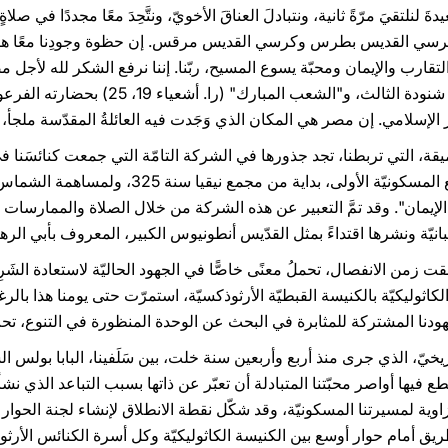
دةَ لنلتقيَ مرّةً ثانية، ونتبادلَ العناقَ الأخويّ، ونتَّحِدَ معًا مجددًا في صلاةٍ م
بين كرسي القديس بطرس وكرسي القديس مرقس. إن حظوة وجودِنا معًا هن
التقارب والإيمان ومحبّة يسوع المسيح، ربّنا. إننا نرفع الشكر لله لأجل
فينا"، كما اعتاد أن يقول قداسة البابا شنودة الثالث
 الإسلامي. إن مصر هي المكان الذي وَجَدت فيه العائلةُ المقدّسة ملجأ
قة، التي تربطنا، تجد جذورها في الشركة التامّة التي جمعت كنائسَنا في
عنها بطرق مختلفة من خلال المجامع المسكونيّة الأو
يمان". وقد تمَّ التعبير عن هذه الشركة من خلال الصلاة والممارسات 
بانيّة ونشرها اقتداءً بمثل القدّيس أنطونيوس الكبير، المعروف بأبي الره
ت زمن الانفصال، تحملُ معنًى خاصًّا في الجهود الحاليّة لاستعادة الشَرِكة
ثوليكيّة بالكنيسة القبطيّة الأرثوذكسيّة، استمرّت حتى يومنا هذا بالرغم
ف جهودنا المشتركة للمثابرة في البحث عن الوحدة المنظورة في التنوع، 
اريخيّ، الذي جرى منذ أربع وأربعين سنة خلت، بين سَلَفينا، البابا بولس ا
فيها أواصر محبّتنا المتبادلة أن تعبّر عن ذاتها بسبب التباعد الذي نشأ 
وم 10 مايو 1973، حجر الزاوية لمسيرتنا المسكونيّة، وقد شكّل نقطة الانطلاق لإنشاء لجنة
ريق أمام حوار أوسع بين الكنيسة الكاثوليكيّة وكل أسرة الكنائس الأرثوذ