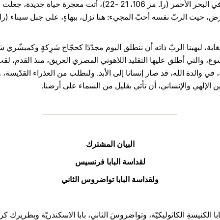
صنعها الربّ في الماضي في مصر وفي البحر الأحمر (را. مز 106، 21 -2
اية، ليهبنا الربّ ذاته أن ننطلق اليوم مجدّدًا كحجّاج شَرِكةٍ وكمبشّري سَ
، والتي أطلق عليها التقليد اللاهوتي المصري العريق، منذ القدم، لقب و
ه، في والدة الله، قد صار إنسانا إلى الأبد. ولنطلب من العذراء القدّيسة، و
 الإلهي والإنساني، أن تأتي بقليل من السماء على أرضنا.
البيان المشترك
لقداسة البابا فرنسيس
ولقداسة البابا تواضروس الثاني
لكنيسةِ الكاثوليكيّة، وتواضروسَ الثاني، بابا الاسكندريّة وبطريرك 