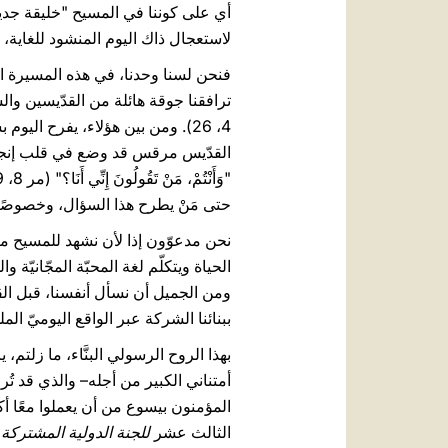
لاستعجال ذاك اليوم المنشود للغاية،
فنحن لسنا وحدنا، في هذه المسيرة ال
ترافقنا جوقة هائلة من القدّيسين والشه
4، 26). ومن بين هؤلاء، يفرح ا
القدّيس مرقس قد وضع في قلب إنجيله ف
حتى مَنْ يطرح هذا السؤال، وخصوصًا م
نحن مدعوّون إذا لأن نشهد للمسيح مع
الحياة ويتكلّم لغة المحبّة المجّانيّة و
ومن الجميل أن نسأل أنفسنا، قبل القيا
ببنائنا الشركة عبر الواقع اليوميّ ال
بهذا الروح الرسولي البنَّاء، ما زلتم، 
أمتناني الكبير من أجله– والذي قد تُ
المؤمنون بيسوع من أن يعملوا معًا أ
الثالث عشر
للجنة الدولية المشتركة 