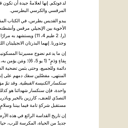
لدعوتكم. إنها لعلامةٌ جيدة أن تكون 
المرقسي والكرسي البطرسي.
الأخوية بين الإنجيلي مرقس وأنشطته
(را. 2 طيم 4، 11) ويستشهد به مرارًا (را. فل 1، 23؛ قول 4، 10).
وجذورنا. إنهما البذرتان الانجيليتان اللتان 
إن ما يدعم نضوج مسيرتنا المسكونية، 
دائمة وللجميع، وحتى بثمن تضحية الد
المنتهى، مفضّلين سفك دمهم على إنكار
سنكسار الكنيسة القبطية
. وقد تمّ م
واحدة، فإن سنكسار شهدائنا هو كذلك و
التصدّي للعنف، كارزين بالخير وباذري
مستقبل شركةٍ تامة فيما بيننا وسلامٍ 
إن تاريخ القداسة الرائع في هذه الأ
جديدٌ من الحياة، المكرسة للرب، حيا