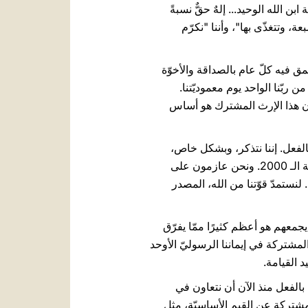
بن الله الوحيد... إلهٌ حقٌّ نسبةً
بعة، وتتغذّى بها"، وأننا "نكرّم
خويّ في روما بتاريخ 10 مايو 2013، وتعيين يوم 10 مايو، كيومٍ نتعمق فيه كلّ عام بالصداقة والأخوّة
ن ربّنا الواحد يوم معموديّتنا.
يّة، في الواقع، نصبح أعضاءَ جسدِ المسيحِ الواحد الذي هو الكنيسة (را. 1 كورنثوس 12، 13). إن هذا الإرث المشترك هو أساس
بالفعل. إننا نتذكر، وبشكل خاص،
اللقاء بين البابا شنودة الثالث والقدّيس يوحنا بولس الثاني، الذي أتى كزائر إلى مصر أثناء اليوبيل العظيم لسنة الـ 2000. ونحن عازمون على
 لنستمدّ قوّتنا من الله، المصدر
يجمعهم هو أعظم كثيرًا ممّا يفرّق
لِيَكُونَ الْجَمِيعُ وَاحِدًا" (يوحنا 17، 21). فلنعمِّق جذورنا المشتركة في إيماننا الرسوليّ الأوحد
 القيامة.
 بالفعل منذ الآن أن نتعاون في
مشتركة عن القيم الأساسيّة، مثل