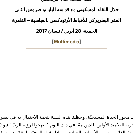
خلال اللقاء المسكوني مع قداسة البابا تواضروس الثاني
المقر البطريركي للأقباط الأرثوذكسي بالعباسية – القاهرة
الجمعة، 28 أبريل / نيسان 2017
]
Multimedia
[
جيد، محور الحياة المسيحيّة، وحظينا هذه السنة بنعمة الاحتفال به في نفس
بّ القائم من بين الأموات بالصلاة، وبتبادل قبلة المحبّة المقدّسة وعناق 