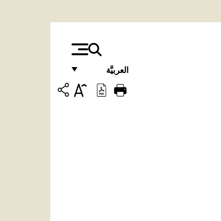
العربيَّة
FRANÇAIS
ENGLISH
ITALIANO
PORTUGUÊS
ESPAÑOL
DEUTSCH
POLSKI