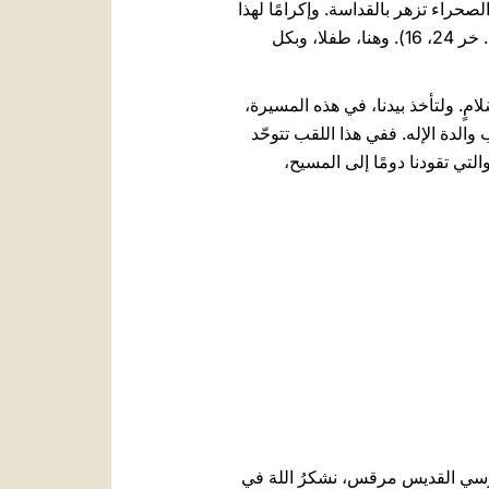
2)، أتت معجزة حياة جديدة، جعلت الصحراء تزهر بالقداسة. وإكرامًا لهذا
التراث المشترك جئت كزائر لهذه الأرض، حيث الربّ نفسه أحبّ المجيء: هنا نزل، ببهاءٍ، على جبل سيناء (را. خر 24، 16). وهنا، طفلا، وبكل
لامٍ. ولتأخذ بيدنا، في هذه المسيرة،
الدة الإله. ففي هذا اللقب تتوحّد
التي تقودنا دومًا إلى المسيح،
كرسي القديس مرقس، نشكرُ اللهَ في