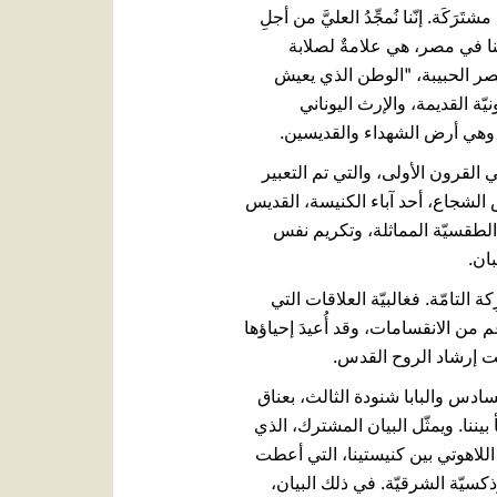
شتَرَكَة. إنّنا نُمجِّدُ العليَّ من أجلِ
ا في مصر، هي علامةٌ لصلابة
 مصر الحبيبة، "الوطن الذي يعيش
، و"الشعب المبارك" (را. أشعياء 19، 25) بحضارته الفرعونيّة القديمة، والإرث اليوناني
، وهي أرض الشهداء والقديسين.
 القرون الأولى، والتي تم التعبير
لى، بداية من مجمع نيقيا سنة 325، ولمساهمة الشماس الشجاع، أحد آباء الكنيسة، القديس
الطقسيّة المماثلة، وتكريم نفس
بان.
 التامّة. فغالبيّة العلاقات التي
 من الانقسامات، وقد أُعيدَ إحياؤها
تحت إرشاد الروح القدس.
لسادس والبابا شنودة الثالث، بعناق
بيننا. ويمثّل البيان المشترك، الذي
 الحوار اللاهوتي بين كنيستينا، التي أعطت
كسيّة الشرقيّة. في ذلك البيان،