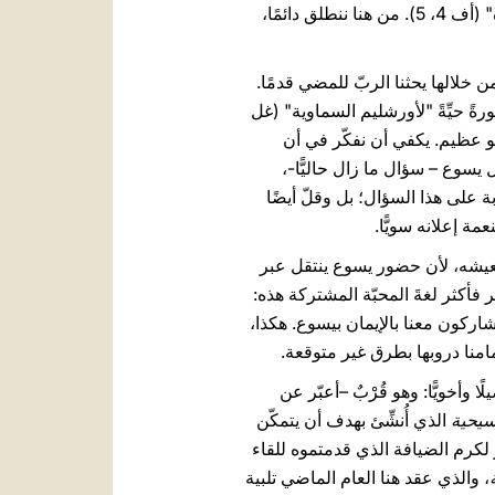
أي على كوننا في المسيح "خليقة جديدة" (را. 2 قور 5، 17): باختصار، "رَبٌّ وَاحِدٌ، إِيمَانٌ وَاحِدٌ، مَعْمُودِيَّةٌ وَاحِدَةٌ‏" (أف 4، 5). من هنا ننطلق دائمًا،
خلالها يحثنا الربّ للمضي قدمًا.
ورةً حيِّةً "لأورشليم السماوية" (غل
هو عظيم. يكفي أن نفكّر في أن
يسوع – سؤال ما زال حاليًّا-،
ن لا يعرفون الإجابة على هذا السؤال؛ بل وقلّ أيضًا
ة إعلانه سويًّا.
بعيشه، لأن حضور يسوع ينتقل عبر
كثر فأكثر لغةَ المحبّة المشتركة هذه:
تشاركون معنا بالإيمان بيسوع. هكذا،
مامنا دروبها بطرق غير متوقعة.
 وأخويًّا: وهو قُرْبٌ –أعبّر عن
سيحية
الذي أُنشِّئ بهدف أن يتمكّن
لكرم الضيافة الذي قدمتموه للقاء
، والذي عقد هنا العام الماضي تلبية