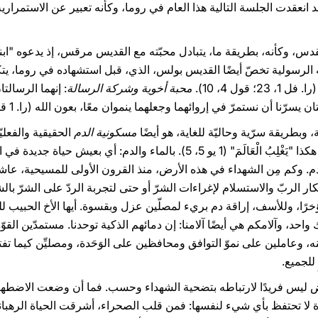
قد انعقدت الجلسة التالية هذا العام في روما، وكأنه تعبير عن الاستمرار
 الرسولية تخصّ أيضًا القديس بولس، الذي، قبل استشهاده في روما، ي
محبة أخوية وشركة الرسالة
: إنهما الرسالتا
يسرّنا أن نستمرّ في إروائهما وجعلهما ينموان معًا، بعون الله (را. 1 قور 3، 6-7).
وبطريقة سرّية وحاليّة للغاية، هو أيضًا
مسكونية الدم
الحقيقية والفعلي
بِمَاءٍ وَدَمٍ" (1 يو 5، 6)؛ ومَن يؤمن به، هكذا "يَغْلِبُ الْعَالَمَ" (1 يو 5، 5). با
م. وكم مِن الشهداء في هذه الأرض، منذ القرون الأولى للمسيحية، عاشو
 الربّ والاستسلام لإغراءات الشرّ أو حتى لتجربة الردّ على الشرّ بال
ؤخرًا، وللأسف، إراقة دم بريء لمصلّين عزل وبقسوة. أيها الأخ الحبيب ل
احد، وآلامكم هي أيضًا آلامنا: إن دمائهم الذكية توحدنا. مستمدّين الق
نه، وعاملين على نموّ التوافق ومحافظين على الوَحَدة، ومصليِّن كيما تف
للجميع.
رض ليس فريدًا لارتباطه بتضحية الشهداء وحسب. فما أن وضعت الاضطهاد
ة لا تحتفظ بأي شيء لنفسها: فمن قلب الصحراء، أشرقت الحياة الرهبانية