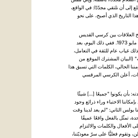
إلى أن نلتقي مجدّدًا: في الواقع،
فظ في قلبي بذكرى حيّة لزيارة قداستكم إلى روما، بعد فترة وجيزة من انتخابي، يوم 10 مايو 2013، هذا التاريخ الذي أصبح، على نحو
يخ العلاقات بين كرسي القديس
" الذي وقّعه أسلافنا قبل أكثر من أربعين عامًا، في 10 مايو 1973. ففي ذلك اليوم، بعد
ذلك غياب عام للثقة في التعامل،
ّته‏" (البيان المشترك الموقع من
و 1973). وليست أقل أهميّة، وملائمة لزمننا الحالي، الكلمات التي تسبق هذا
عبارات، أعلن الكرسي المرقسي
: بأن يكونوا "جميعًا [...] شيئًا
(يو 17، 21). فأمام عيني الرب، الذي يريدنا "كاملين في الوَحَدة" (آية 23)، لم يعد بإمكاننا الاختباء وراء ذرائع وجود
ا بولس الثاني: "لم يعد لدينا وقت
 تمثّل بالفعل واقعًا عميقًا
ّة قائمة على الأفعال والكلمات والالتزام
لن، وتقوم فعليًّا على سرّ معوديّتنا،