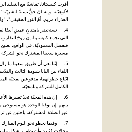
أقرت كنيستانا، تماشيًا مع التقليد الرسو
لألوهيّته، وإنسانٌ حقُّ نسبةً لبشريّته".
العذراء مريم، أمّ النور الحقيقي"، "وال
التي تجمع كنيستينا. إن روحَ التقاربِ ا
مسيرة سعينا المشترك نحو الشركة التا
5. إنّنا نعي أن طريق سعينا ما زال ط
اتّباع خطواتهما، مدفوعين بمحبّة المسي
الكامل للشركة وللمحبّة.
6. إن هذه المحبّة تجدُ تعبيرها الأ
عبر الصلاة المشتركة، باحثين عن ترج
7. وفيما نخطو نحو اليوم المبارك الذ
مجالات كثيرة وأن نظهر، بشكل ملموس