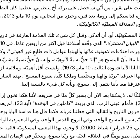
 كنت على يقين، من أنّي سأحصل على بركة أخ ينتظرني. عظيما كان التطلع 
إني أحت
وم
الصداقة القبطيّة-الكاثوليكيّة
.
 المسكونيّة، أود أن أتذكر، وقبل كل شيء، تلك العلامة الفارقة في تار
"
البيان المشترك
 اختلافات لاهوتية، غذّتها وألهبتها عوامل ذات طابعٍ غير لاهوتي"، وك
معًا بأنّ المسيح هو "إلهٌ حقٌّ نسبةً لألوهيّته، وإنسانٌ حقٌّ نسبةً لبشري
قداسة البابا بولس السادس وقداسة البابا الأنبا شنودة الثالث، 10 ماي
ا اعترفنا "بربّنا وإلهنا ومخلّصنا وملكنا كلّنا، يسوع المسيح". بهذه ال
فنا معا بأننا ننتمي إلى يسوع، وبأنه
كل شيء
بالنسبة إلينا.
ًا له، لا يمكننا بعد الآن أن يسير كلّ منّا في طريقه، لأننا هكذا نخون إرادته
واحدًا [...] كي يؤمن العالم" 
ن التاريخ والتقاليد التي جعلتنا غرباء. فكما قال هنا قداسة البابا يوحن
ّ يسوع المسيح الواحد، وفي الروح القدس الواحد، وفي المعمودية الواحدة،
ني
، 25 فبراير / شباط 2000). لا وجود، بهذا المعنى، لمسكوني
فعل
، تنمو يوميًّا في العلاقة الحيّة مع ربّنا يسوع، وتتجذّر في الإيمان المع