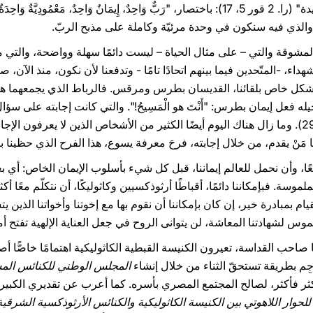
 والذي فيه سنكون في وحدة مرئيّة وكاملة على مذبح الربّ.
مشوقة والتي – على مثال الحياة – ليست دائمًا سهلة وواضحة، والتي من 
داء، -المتّحدين فيما بينهم اتحادًا تامًا - وتدفعنا لأن نكون، منذ الآن، ص
ليوم بشكل خاص بلقائنا، القديسان بطرس ومرقس. فالرباط الذي يجمعهما 
عل إيمان بطرس: "أَنْتَ هو الْمَسِيحُ!". والتي كانت إجابته على سؤال 
"وَأَنْتُمْ، مَنْ تَقُولُونَ إِنِّي أَنَا؟" (مر 8، 29). وما زال هناك اليوم أيضًا الكثير من الأشخاص الذي
َنْ يقدم، من خلال إجابته، فرحَ معرفة يسوع، هذا الفرح الذي حظينا بنعم
ًا، وأن نحمل للعالم إيماننا، قبل كل شيء بأسلوب الإيمان الخاص: أي 
الملموسة. فبإمكاننا دائمًا، أقباطًا أرثوذكسيين وكاثوليكًا، أن نتكلّم معًا أ
م بمبادرة خير، إن كان بإمكاننا أن نقوم بها مع إخوتنا وأخواتنا الذين ي
ملموس لشهادتنا المعاشة، لن يتوانى الروح في جعل العناية الإلهية تفتح أ
يا صاحب القداسة، تعيرون الكنيسة القبطية الكاثوليكية اهتمامًا خاصًّا أصيلًا
رجِم بطريقة تستحقّ الثناء من خلال إنشاء
المجلس الوطني للكنائس الم
كثر فأكثر، لصالح المجتمع المصري بأسره. كما أعرب عن تقديري الكبير 
للحوار اللاهوتي بين الكنيسة الكاثوليكية والكنائس الأرثوذكسية الشرقية