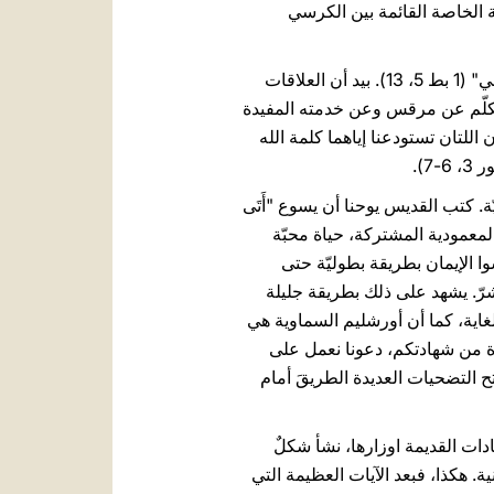
ية الخاصة القائمة بين الكرسي
يبدو القديس بطرس، في الكتاب المقدس، وكأنه، بطريقة ما، يتبادل محبّته مع القديس مرقس، إذ يدعوه "ابني" (1 بط 5، 13). بيد أن العلاقات
تكلّم عن مرقس وعن خدمته المفيدة
ن اللتان تستودعنا إياهما كلمة الله
ّة. كتب القديس يوحنا أن يسوع "أَتَى
لماء والدم: أي بعيش حياة جديدة في المعمودية المشتركة، حياة محبّة
ا الإيمان بطريقة بطوليّة حتى
شرّ. يشهد على ذلك بطريقة جليلة
لغاية، كما أن أورشليم السماوية هي
وّة من شهادتكم، دعونا نعمل على
تح التضحيات العديدة الطريقَ أمام
ات القديمة اوزارها، نشأ شكلٌ
. هكذا، فبعد الآيات العظيمة التي