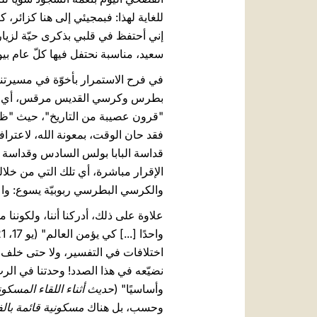
للغاية لهذا: فبمجيئي إلى هنا كزائر،
سعيد، مناسبة نحتفل فيها كلّ عام بي
في فرح الاستمرار بأخوّة في مسيرتنا
بطرس وكرسي القديس مرقس، أي 
"قرون عصيبة من التاريخ"، حيث "ظهرت
فقد حان الوقت، بمعونة الله، لاعترافنا 
الإقرار مباشرة، أي تلك التي من خلاله
والكرسي البطرسي ربوبيّة يسوع: واعتر
علاوة على ذلك، أدركنا أننا، ولكوننا ملك
اختلافات في التفسير، ولا حتى خلف قرو
نضيّعه في هذا الصدد! وحدتنا في الرب
وأساسيًا" (
حديث أثناء اللقاء المسكو
وحسب، بل هناك
مسكونية قائمة بال