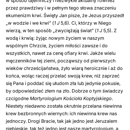
w sposób tajemniczy i niezwykle aktualny również
przez prawdziwy i w pełnym tego słowa znaczeniu
ekumenizm krwi. Święty Jan pisze, że Jezus przyszedł
„w wodzie i we krwi” (
1 J
5,6). Ci, którzy w Niego
wierzą, w ten sposób „zwyciężają świat” (
1 J
5,5). Z
wodą i krwią: żyjąc nowym życiem w naszym
wspólnym Chrzcie, życiem miłości zawsze i do
wszystkich, nawet za cenę ofiary krwi. Jakże wielu
męczenników tej ziemi, począwszy od pierwszych
wieków chrześcijaństwa, żyło wiarą heroicznie i aż do
końca, woląc raczej przelać swoją krew, niż zaprzeć
się Pana i poddać się ułudom zła lub jedynie pokusie,
by odpowiedzieć złem na zło. Dobrze o tym świadczy
czcigodne
Martyrologium Kościoła Koptyjskiego
.
Niestety niedawno została okrutnie przelana niewinna
krew bezbronnych wiernych: ich niewinna krew nas
jednoczy. Drogi Bracie, tak jak jedno jest Jeruzalem
niebieskie, tak też jedno jest nasze martyrologium, a