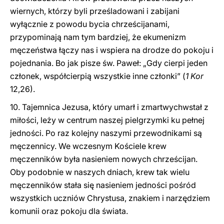
wiernych, którzy byli prześladowani i zabijani
wyłącznie z powodu bycia chrześcijanami,
przypominają nam tym bardziej, że ekumenizm
męczeństwa łączy nas i wspiera na drodze do pokoju i
pojednania. Bo jak pisze św. Paweł: „Gdy cierpi jeden
członek, współcierpią wszystkie inne członki” (
1 Kor
12,26).
10. Tajemnica Jezusa, który umarł i zmartwychwstał z
miłości, leży w centrum naszej pielgrzymki ku pełnej
jedności. Po raz kolejny naszymi przewodnikami są
męczennicy. We wczesnym Kościele krew
męczenników była nasieniem nowych chrześcijan.
Oby podobnie w naszych dniach, krew tak wielu
męczenników stała się nasieniem jedności pośród
wszystkich uczniów Chrystusa, znakiem i narzędziem
komunii oraz pokoju dla świata.