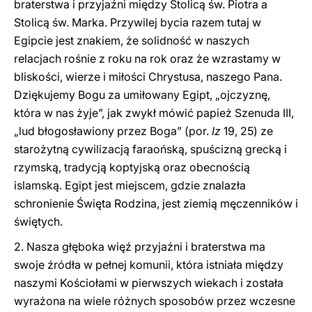
braterstwa i przyjaźni między Stolicą św. Piotra a
Stolicą św. Marka. Przywilej bycia razem tutaj w
Egipcie jest znakiem, że solidność w naszych
relacjach rośnie z roku na rok oraz że wzrastamy w
bliskości, wierze i miłości Chrystusa, naszego Pana.
Dziękujemy Bogu za umiłowany Egipt, „ojczyznę,
która w nas żyje”, jak zwykł mówić papież Szenuda III,
„lud błogosławiony przez Boga” (por.
Iz
19, 25) ze
starożytną cywilizacją faraońską, spuścizną grecką i
rzymską, tradycją koptyjską oraz obecnością
islamską. Egipt jest miejscem, gdzie znalazła
schronienie Święta Rodzina, jest ziemią męczenników i
świętych.
2. Nasza głęboka więź przyjaźni i braterstwa ma
swoje źródła w pełnej komunii, która istniała między
naszymi Kościołami w pierwszych wiekach i została
wyrażona na wiele różnych sposobów przez wczesne