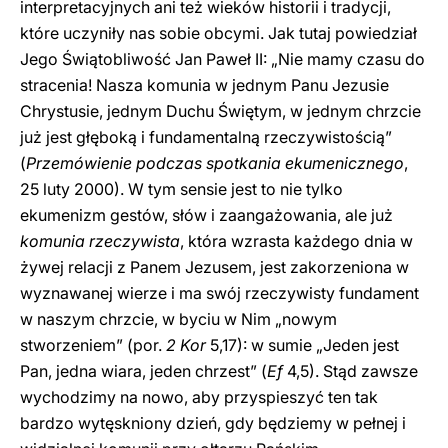
interpretacyjnych ani też wieków historii i tradycji,
które uczyniły nas sobie obcymi. Jak tutaj powiedział
Jego Świątobliwość Jan Paweł II: „Nie mamy czasu do
stracenia! Nasza komunia w jednym Panu Jezusie
Chrystusie, jednym Duchu Świętym, w jednym chrzcie
już jest głęboką i fundamentalną rzeczywistością”
(
Przemówienie podczas spotkania ekumenicznego
,
25 luty 2000). W tym sensie jest to nie tylko
ekumenizm gestów, słów i zaangażowania, ale już
komunia rzeczywista
, która wzrasta każdego dnia w
żywej relacji z Panem Jezusem, jest zakorzeniona w
wyznawanej wierze i ma swój rzeczywisty fundament
w naszym chrzcie, w byciu w Nim „nowym
stworzeniem” (por.
2 Kor
5,17): w sumie „Jeden jest
Pan, jedna wiara, jeden chrzest” (
Ef
4,5). Stąd zawsze
wychodzimy na nowo, aby przyspieszyć ten tak
bardzo wytęskniony dzień, gdy będziemy w pełnej i