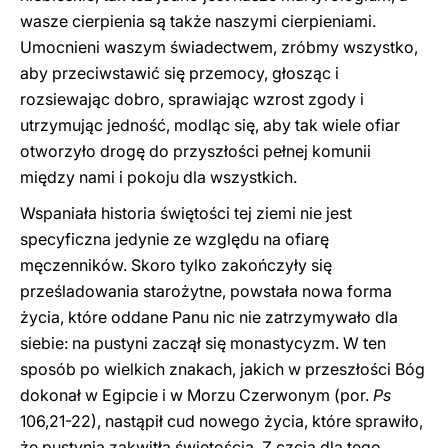
wasze cierpienia są także naszymi cierpieniami.
Umocnieni waszym świadectwem, zróbmy wszystko,
aby przeciwstawić się przemocy, głosząc i
rozsiewając dobro, sprawiając wzrost zgody i
utrzymując jedność, modląc się, aby tak wiele ofiar
otworzyło drogę do przyszłości pełnej komunii
między nami i pokoju dla wszystkich.
Wspaniała historia świętości tej ziemi nie jest
specyficzna jedynie ze względu na ofiarę
męczenników. Skoro tylko zakończyły się
prześladowania starożytne, powstała nowa forma
życia, które oddane Panu nic nie zatrzymywało dla
siebie: na pustyni zaczął się monastycyzm. W ten
sposób po wielkich znakach, jakich w przeszłości Bóg
dokonał w Egipcie i w Morzu Czerwonym (por.
Ps
106,21-22), nastąpił cud nowego życia, które sprawiło,
że pustynia zakwitła świętością. Z czcią dla tego