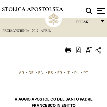
STOLICA APOSTOLSKA
POLSKI
PRZEMÓWIENIA
2017
APRIL
FRANÇAIS
ENGLISH
ITALIANO
PORTUGUÊS
ESPAÑOL
AR
-
DE
-
EN
-
ES
-
FR
-
IT
-
PL
-
PT
DEUTSCH
POLSKI
العربيّة
VIAGGIO APOSTOLICO DEL SANTO PADRE
FRANCESCO IN EGITTO
中文