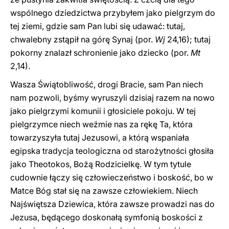
wspólnego dziedzictwa przybyłem jako pielgrzym do
tej ziemi, gdzie sam Pan lubi się udawać: tutaj,
chwalebny zstąpił na górę Synaj (por.
Wj
24,16); tutaj
pokorny znalazł schronienie jako dziecko (por.
Mt
2,14).
Wasza Świątobliwość, drogi Bracie, sam Pan niech
nam pozwoli, byśmy wyruszyli dzisiaj razem na nowo
jako pielgrzymi komunii i głosiciele pokoju. W tej
pielgrzymce niech weźmie nas za rękę Ta, która
towarzyszyła tutaj Jezusowi, a którą wspaniała
egipska tradycja teologiczna od starożytności głosiła
jako Theotokos, Bożą Rodzicielkę. W tym tytule
cudownie łączy się człowieczeństwo i boskość, bo w
Matce Bóg stał się na zawsze człowiekiem. Niech
Najświętsza Dziewica, która zawsze prowadzi nas do
Jezusa, będącego doskonałą symfonią boskości z