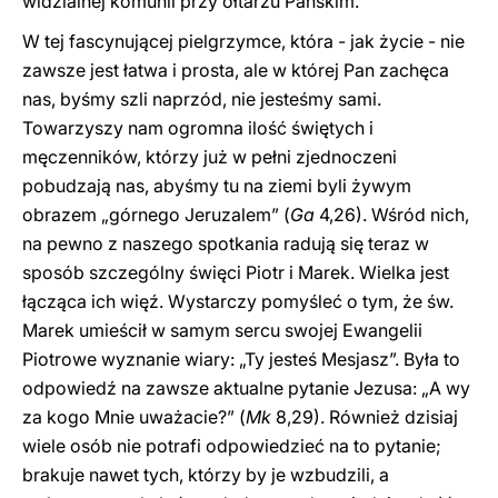
widzialnej komunii przy ołtarzu Pańskim.
W tej fascynującej pielgrzymce, która - jak życie - nie
zawsze jest łatwa i prosta, ale w której Pan zachęca
nas, byśmy szli naprzód, nie jesteśmy sami.
Towarzyszy nam ogromna ilość świętych i
męczenników, którzy już w pełni zjednoczeni
pobudzają nas, abyśmy tu na ziemi byli żywym
obrazem „górnego Jeruzalem” (
Ga
4,26). Wśród nich,
na pewno z naszego spotkania radują się teraz w
sposób szczególny święci Piotr i Marek. Wielka jest
łącząca ich więź. Wystarczy pomyśleć o tym, że św.
Marek umieścił w samym sercu swojej Ewangelii
Piotrowe wyznanie wiary: „Ty jesteś Mesjasz”. Była to
odpowiedź na zawsze aktualne pytanie Jezusa: „A wy
za kogo Mnie uważacie?” (
Mk
8,29). Również dzisiaj
wiele osób nie potrafi odpowiedzieć na to pytanie;
brakuje nawet tych, którzy by je wzbudzili, a