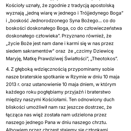
Kościoły uznały, że zgodnie z tradycją apostolską
wyznają „jedną wiarę w jednego i Trójjedynego Boga”
i „boskość Jednorodzonego Syna Bożego... co do
boskości doskonałego Boga, co do człowieczeństwa
doskonałego człowieka”. Przyznano również, że
„życie Boże jest nam dane i karmi się w nas przez
siedem sakramentów” oraz że „czcimy Dziewicę
Maryję, Matkę Prawdziwej Światłości”, „Theotokos”.
4. Z głęboką wdzięcznością przypominamy sobie
nasze braterskie spotkanie w Rzymie w dniu 10 maja
2013 r. oraz ustanowienie 10 maja dniem, w którym
każdego roku pogłębiamy przyjaźń i braterstwo
między naszymi Kościołami. Ten odnowiony duch
bliskości umożliwił nam raz jeszcze dostrzec, że
łącząca nas więź została nam udzielona przez
naszego jednego Pana w dniu naszego chrztu.
Albowiem przez chrzest stajemy się członkami