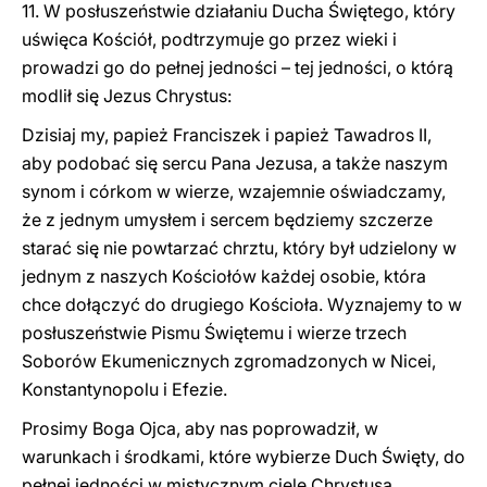
11. W posłuszeństwie działaniu Ducha Świętego, który
uświęca Kościół, podtrzymuje go przez wieki i
prowadzi go do pełnej jedności – tej jedności, o którą
modlił się Jezus Chrystus:
Dzisiaj my, papież Franciszek i papież Tawadros II,
aby podobać się sercu Pana Jezusa, a także naszym
synom i córkom w wierze, wzajemnie oświadczamy,
że z jednym umysłem i sercem będziemy szczerze
starać się nie powtarzać chrztu, który był udzielony w
jednym z naszych Kościołów każdej osobie, która
chce dołączyć do drugiego Kościoła. Wyznajemy to w
posłuszeństwie Pismu Świętemu i wierze trzech
Soborów Ekumenicznych zgromadzonych w Nicei,
Konstantynopolu i Efezie.
Prosimy Boga Ojca, aby nas poprowadził, w
warunkach i środkami, które wybierze Duch Święty, do
pełnej jedności w mistycznym ciele Chrystusa.