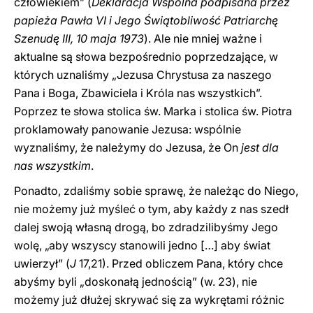
człowiekiem” (
Deklaracja Wspólna podpisana przez
papieża Pawła VI i Jego Świątobliwość Patriarchę
Szenudę III, 10 maja 1973
). Ale nie mniej ważne i
aktualne są słowa bezpośrednio poprzedzające, w
których uznaliśmy „Jezusa Chrystusa za naszego
Pana i Boga, Zbawiciela i Króla nas wszystkich”.
Poprzez te słowa stolica św. Marka i stolica św. Piotra
proklamowały panowanie Jezusa: wspólnie
wyznaliśmy, że należymy do Jezusa, że ​​On
jest dla
nas wszystkim
.
Ponadto, zdaliśmy sobie sprawę, że należąc do Niego,
nie możemy już myśleć o tym, aby każdy z nas szedł
dalej swoją własną drogą, bo zdradzilibyśmy Jego
wolę, „aby wszyscy stanowili jedno […] aby świat
uwierzył” (
J
17,21). Przed obliczem Pana, który chce
abyśmy byli „doskonałą jednością” (w. 23), nie
możemy już dłużej skrywać się za wykrętami różnic