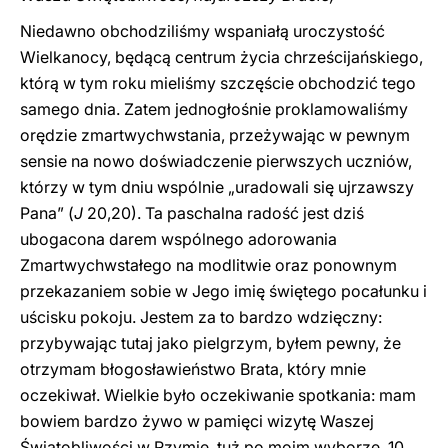
Niedawno obchodziliśmy wspaniałą uroczystość
Wielkanocy, będącą centrum życia chrześcijańskiego,
którą w tym roku mieliśmy szczęście obchodzić tego
samego dnia. Zatem jednogłośnie proklamowaliśmy
orędzie zmartwychwstania, przeżywając w pewnym
sensie na nowo doświadczenie pierwszych uczniów,
którzy w tym dniu wspólnie „uradowali się ujrzawszy
Pana” (
J
20,20). Ta paschalna radość jest dziś
ubogacona darem wspólnego adorowania
Zmartwychwstałego na modlitwie oraz ponownym
przekazaniem sobie w Jego imię świętego pocałunku i
uścisku pokoju. Jestem za to bardzo wdzięczny:
przybywając tutaj jako pielgrzym, byłem pewny, że
otrzymam błogosławieństwo Brata, który mnie
oczekiwał. Wielkie było oczekiwanie spotkania: mam
bowiem bardzo żywo w pamięci wizytę Waszej
Świątobliwości w Rzymie, tuż po moim wyborze, 10