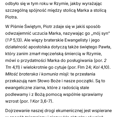
odbyło się w tym roku w Rzymie, jakby wyrażając
szczególną spójność między stolicą Marka a stolicą
Piotra.
W Piśmie Świętym, Piotr zdaje się w jakiś sposób
odwzajemnić uczucia Marka, nazywając go „mój syn”
(
1 P
5,13). Ale więzy braterskie Ewangelisty i jego
działalność apostolska dotyczą także świętego Pawła,
który zanim zmarł męczeńską śmiercią w Rzymie,
mówi o przydatności Marka do posługiwania (por.
2
Tm
4,11) i wielokrotnie go cytuje (por. Flm 24;
Kol
4,10).
Miłość braterska i komunia misji:
te przesłania
przekazują nam Słowo Boże i nasze początki. Są to
ewangeliczne ziarna, które z radością stale
podlewamy i z Bożą pomocą wspólnie sprawiamy
wzrost (por.
1 Kor
3,6-7).
Dojrzewanie naszej drogi ekumenicznej jest wspierane